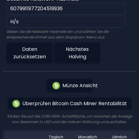
Geben Sie die Netzwerk-Hashrate ein und wählen Sie die
entsprechende Einheit aus dem Dropdown-Menü aus.
Daten
Nächstes
zurücksetzen
Halving
Münze Ansicht
Überprüfen Bitcoin Cash Miner Rentabilität
Klicken Sie auf die COIN VIEW-Schaltfläche, um zwischen der Anzeige
von Gewinnen in USD und der nativen Währung umzuschalten.
Täglich
Monatlich
Jährlich