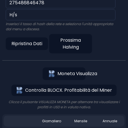
Inserisci il tasso di hash della rete e seleziona l'unità appropriata
dal menu a discesa.
Prossima
Ripristina Dati
Halving
Moneta Visualizza
Controlla BLOCX. Profitabilità del Miner
Clicca il pulsante VISUALIZZA MONETA per alternare tra visualizzare i
profitti in USD e in valuta nativa.
Giornaliero
Mensile
Annuale