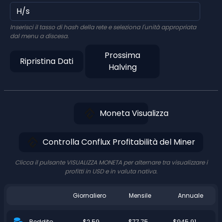
Inserisci il tasso di hash della rete e seleziona l'unità appropriata
dal menu a discesa.
Prossima
Ripristina Dati
Halving
Moneta Visualizza
Controlla Conflux Profitabilità del Miner
Clicca il pulsante VISUALIZZA MONETA per alternare tra visualizzare i
profitti in USD e in valuta nativa.
Giornaliero
Mensile
Annuale
$2.59
$77.75
$945.91
Reddito