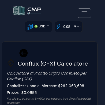
USD
/kwh
Conflux (CFX) Calcolatore
Calcolatore di Profitto Cripto Completo per
Conflux (CFX)
Capitalizzazione di Mercato: $262,063,698
Prezzo: $0.0656
Fai clic sul pulsante SWITCH per passare tra i diversi modalità
di calcolo.