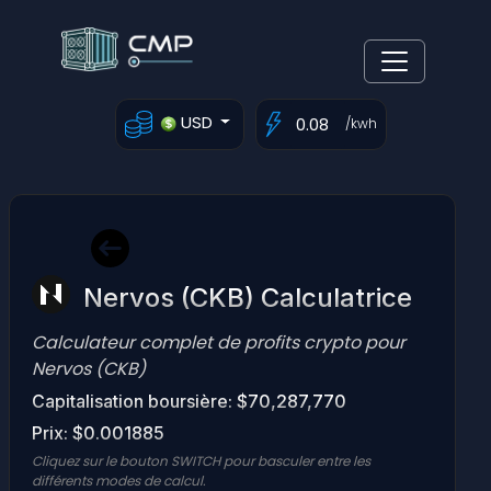
USD
/kwh
Nervos (CKB) Calculatrice
Calculateur complet de profits crypto pour
Nervos (CKB)
Capitalisation boursière: $70,287,770
Prix: $0.001885
Cliquez sur le bouton SWITCH pour basculer entre les
différents modes de calcul.