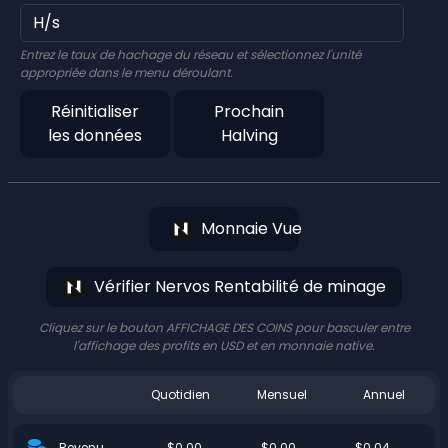
Entrez le taux de hachage du réseau et sélectionnez l'unité
appropriée dans le menu déroulant.
Réinitialiser
Prochain
les données
Halving
Monnaie Vue
Vérifier Nervos Rentabilité de minage
Cliquez sur le bouton AFFICHAGE DES COINS pour basculer entre
l'affichage des profits en USD et en monnaie native.
Quotidien
Mensuel
Annuel
$0.00
$0.00
$0.04
Revenu