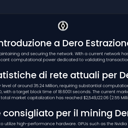
Introduzione a Dero Estrazion
 maintaining and securing the network. With a current network h
icant computational power dedicated to validating transacti
atistiche di rete attuali per D
ty level of around 35.24 Million, requiring substantial computat
 with a target block time of 18.6001 seconds. The current mark
total market capitalization has reached $2,549,122.06 (2.55 Mill
consigliato per il mining D
le to utilize high-performance hardware. GPUs such as the Nvidi