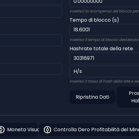
Inserisci la ricompensa del blocco per 
Tempo di blocco (s)
Inserisci il tempo di blocco desiderato 
Hashrate totale della rete
Inserisci il tasso di hash della rete e 
Pro
Ripristina Dati
Hal
Moneta Visualizza
Controlla Dero Profitabilità del Min