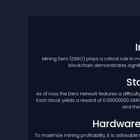
Mining Dero
(DERO)
plays a critical role in
blockchain demonstrates signif
St
As of now, the Dero network features a difficul
Each block yields a reward of 0.00000000 DERO,
and the 
Hardware 
To maximize mining profitability, it is advisab