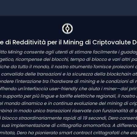
 di Redditività per il Mining di Criptovalute 
fitto Mining consente agli utenti di stimare facilmente i guadag
etico, ricompense dei blocchi, tempo di blocco e vari altri par
iche da tutto il mondo, il nostro strumento fornisce proiezioni d
a convalida delle transazioni e la sicurezza della blockchain 
ere l'interazione tra l'hardware di mining e le condizioni di r
ffrendo un'interfaccia user-friendly che aiuta i miner—dai prin
upporto per più lingue e tariffe elettriche regionali, il nostro D
nel mondo dinamico e in continua evoluzione del mining di cri
mbina in modo unico transazioni riservate con funzionalità di
blocco straordinariamente rapidi di 19 secondi, Dero consente
 sua implementazione di crittografia omomorfica. A differenza
limitata, Dero ha pionierato smart contract crittografati che e