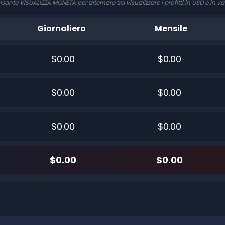
ulsante VISUALIZZA MONETA per alternare tra visualizzare i profitti in USD e in va
Giornaliero
Mensile
$0.00
$0.00
$0.00
$0.00
$0.00
$0.00
$0.00
$0.00