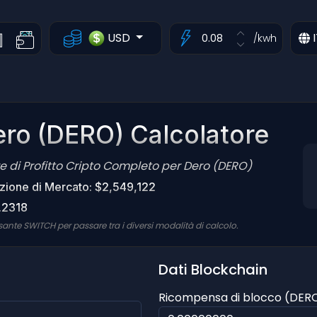
USD
I
/kwh
ro (DERO) Calcolatore
e di Profitto Cripto Completo per Dero (DERO)
azione di Mercato: $2,549,122
.2318
lsante SWITCH per passare tra i diversi modalità di calcolo.
Dati Blockchain
Ricompensa di blocco (DER