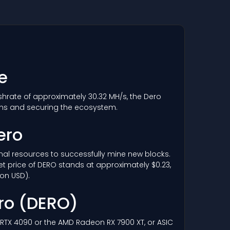
e
ashrate of approximately 30.32 MH/s, the Dero
ons and securing the ecosystem.
ero
ional resources to successfully mine new blocks.
et price of DERO stands at approximately $0.23,
ion USD).
ero
(DERO)
a RTX 4090 or the AMD Radeon RX 7900 XT, or ASIC