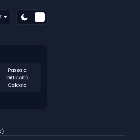
T
Passa a
Difficoltà
Calcolo
O)