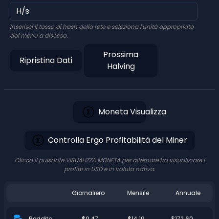
Inserisci il tasso di hash della rete e seleziona l'unità appropriata
dal menu a discesa.
Prossima
Ripristina Dati
Halving
Moneta Visualizza
Controlla Ergo Profitabilità del Miner
Clicca il pulsante VISUALIZZA MONETA per alternare tra visualizzare i
profitti in USD e in valuta nativa.
Giornaliero
Mensile
Annuale
$0.47
$14.19
$172.60
Reddito