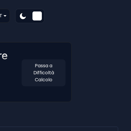
T
re
Passa a
Difficoltà
Calcolo