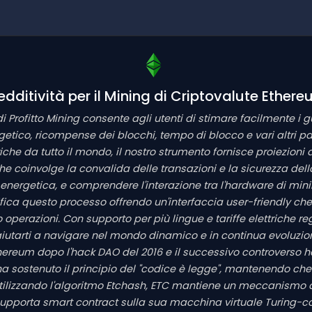
edditività per il Mining di Criptovalute Ether
di Profitto Mining consente agli utenti di stimare facilmente i g
etico, ricompense dei blocchi, tempo di blocco e vari altri par
iche da tutto il mondo, il nostro strumento fornisce proiezioni d
he coinvolge la convalida delle transazioni e la sicurezza de
energetica, e comprendere l'interazione tra l'hardware di mini
lifica questo processo offrendo un'interfaccia user-friendly che
operazioni. Con supporto per più lingue e tariffe elettriche regi
r aiutarti a navigare nel mondo dinamico e in continua evoluzi
hereum dopo l'hack DAO del 2016 e il successivo controverso h
c ha sostenuto il principio del "codice è legge", mantenendo c
Utilizzando l'algoritmo Etchash, ETC mantiene un meccanismo
supporta smart contract sulla sua macchina virtuale Turing-co