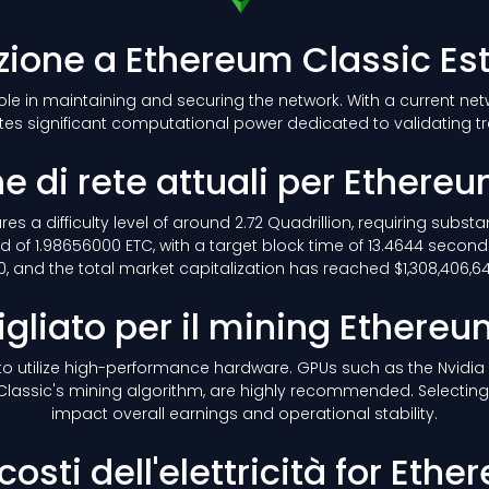
zione a Ethereum Classic Es
role in maintaining and securing the network. With a current ne
es significant computational power dedicated to validating t
he di rete attuali per Ethere
es a difficulty level of around 2.72 Quadrillion, requiring subs
 of 1.98656000 ETC, with a target block time of 13.4644 second
, and the total market capitalization has reached $1,308,406,640.5
gliato per il mining Ethere
le to utilize high-performance hardware. GPUs such as the Nvidi
Classic's mining algorithm, are highly recommended. Selecting e
impact overall earnings and operational stability.
costi dell'elettricità for Eth