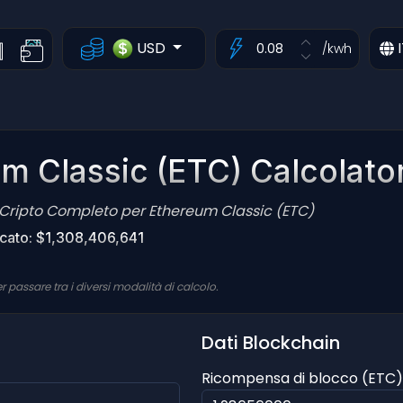
USD
I
/kwh
m Classic (ETC) Calcolato
o Cripto Completo per Ethereum Classic (ETC)
rcato: $1,308,406,641
r passare tra i diversi modalità di calcolo.
Dati Blockchain
Ricompensa di blocco (ETC)