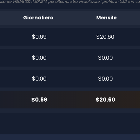
ulsante VISUALIZZA MONETA per alternare tra visualizzare i profitti in USD e in va
Giornaliero
Mensile
$0.69
$20.60
$0.00
$0.00
$0.00
$0.00
$0.69
$20.60