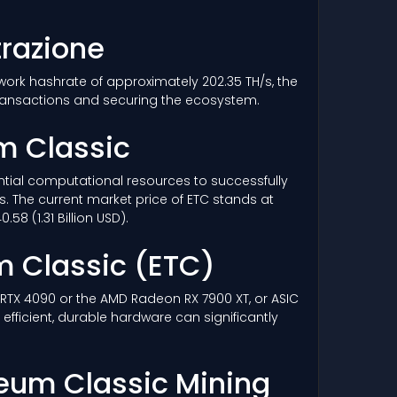
trazione
twork hashrate of approximately 202.35 TH/s, the
ransactions and securing the ecosystem.
um Classic
tantial computational resources to successfully
s. The current market price of ETC stands at
8 (1.31 Billion USD).
um Classic
(ETC)
a RTX 4090 or the AMD Radeon RX 7900 XT, or ASIC
fficient, durable hardware can significantly
ereum Classic Mining