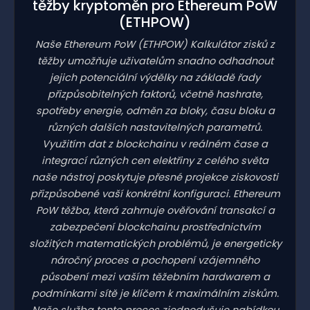
těžby kryptoměn pro Ethereum PoW
(ETHPOW)
Naše Ethereum PoW
(ETHPOW)
Kalkulátor zisků z
těžby umožňuje uživatelům snadno odhadnout
jejich potenciální výdělky na základě řady
přizpůsobitelných faktorů, včetně hashrate,
spotřeby energie, odměn za bloky, času bloku a
různých dalších nastavitelných parametrů.
Využitím dat z blockchainu v reálném čase a
integrací různých cen elektřiny z celého světa
naše nástroj poskytuje přesné projekce ziskovosti
přizpůsobené vaší konkrétní konfiguraci. Ethereum
PoW těžba, která zahrnuje ověřování transakcí a
zabezpečení blockchainu prostřednictvím
složitých matematických problémů, je energeticky
náročný proces a pochopení vzájemného
působení mezi vaším těžebním hardwarem a
podmínkami sítě je klíčem k maximálním ziskům.
Naše služba tento proces zjednodušuje nabídkou