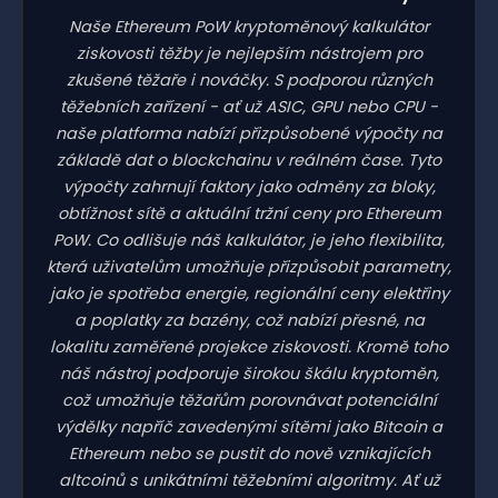
Naše Ethereum PoW kryptoměnový kalkulátor
ziskovosti těžby je nejlepším nástrojem pro
zkušené těžaře i nováčky. S podporou různých
těžebních zařízení - ať už ASIC, GPU nebo CPU -
naše platforma nabízí přizpůsobené výpočty na
základě dat o blockchainu v reálném čase. Tyto
výpočty zahrnují faktory jako odměny za bloky,
obtížnost sítě a aktuální tržní ceny pro Ethereum
PoW. Co odlišuje náš kalkulátor, je jeho flexibilita,
která uživatelům umožňuje přizpůsobit parametry,
jako je spotřeba energie, regionální ceny elektřiny
a poplatky za bazény, což nabízí přesné, na
lokalitu zaměřené projekce ziskovosti. Kromě toho
náš nástroj podporuje širokou škálu kryptoměn,
což umožňuje těžařům porovnávat potenciální
výdělky napříč zavedenými sítěmi jako Bitcoin a
Ethereum nebo se pustit do nově vznikajících
altcoinů s unikátními těžebními algoritmy. Ať už