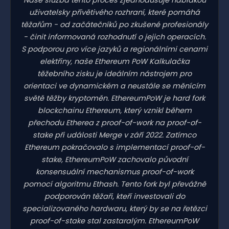
uživatelsky přívětivého rozhraní, které pomáhá
těžařům - od začátečníků po zkušené profesionály
- činit informovaná rozhodnutí o jejich operacích.
S podporou pro více jazyků a regionálními cenami
elektřiny, naše Ethereum PoW Kalkulačka
těžebního zisku je ideálním nástrojem pro
orientaci ve dynamickém a neustále se měnícím
světě těžby kryptoměn. EthereumPoW je hard fork
blockchainu Ethereum, který vznikl během
přechodu Etherea z proof-of-work na proof-of-
stake při události Merge v září 2022. Zatímco
Ethereum pokračovalo s implementací proof-of-
stake, EthereumPoW zachovalo původní
konsensuální mechanismus proof-of-work
pomocí algoritmu Ethash. Tento fork byl převážně
podporován těžaři, kteří investovali do
specializovaného hardwaru, který by se na řetězci
proof-of-stake stal zastaralým. EthereumPoW