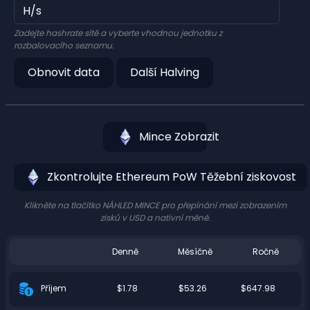
Zadejte hashrate sítě a vyberte vhodnou jednotku z
rozbalovacího seznamu.
Obnovit data
Další Halving
Mince Zobrazit
Zkontrolujte Ethereum PoW Těžební ziskovost
Klikněte na tlačítko NÁHLED MINCE pro přepínání mezi zobrazením
zisků v USD a nativní měně.
Denně
Měsíčně
Ročně
$1.78
$53.26
$647.98
Příjem