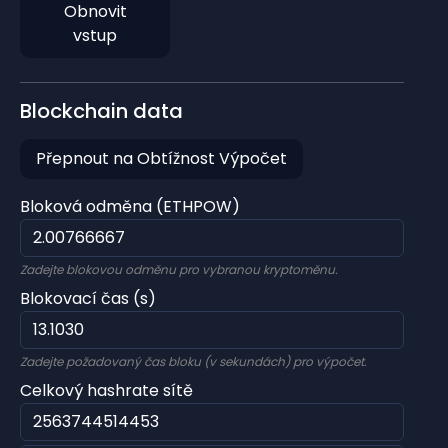
Obnovit
vstup
Blockchain data
Přepnout na Obtížnost Výpočet
Bloková odměna (ETHPOW)
Zadejte blokovou odměnu pro vybranou kryptoměnu.
Blokovací čas (s)
Zadejte požadovaný čas bloku (v sekundách) pro výpočet.
Celkový hashrate sítě