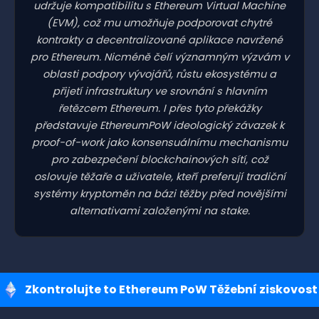
udržuje kompatibilitu s Ethereum Virtual Machine
(EVM), což mu umožňuje podporovat chytré
kontrakty a decentralizované aplikace navržené
pro Ethereum. Nicméně čelí významným výzvám v
oblasti podpory vývojářů, růstu ekosystému a
přijetí infrastruktury ve srovnání s hlavním
řetězcem Ethereum. I přes tyto překážky
představuje EthereumPoW ideologický závazek k
proof-of-work jako konsensuálnímu mechanismu
pro zabezpečení blockchainových sítí, což
oslovuje těžaře a uživatele, kteří preferují tradiční
systémy kryptoměn na bázi těžby před novějšími
alternativami založenými na stake.
Zkontrolujte to Ethereum PoW Těžební ziskovost