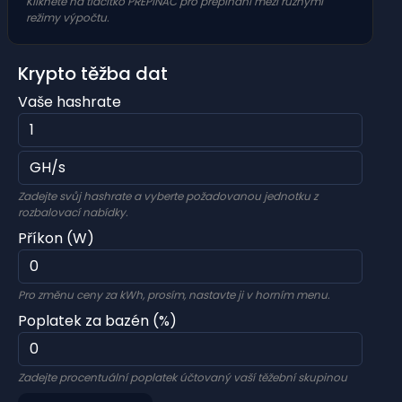
Klikněte na tlačítko PŘEPÍNAČ pro přepínání mezi různými
režimy výpočtu.
Krypto těžba dat
Vaše hashrate
Zadejte svůj hashrate a vyberte požadovanou jednotku z
rozbalovací nabídky.
Příkon (W)
Pro změnu ceny za kWh, prosím, nastavte ji v horním menu.
Poplatek za bazén (%)
Zadejte procentuální poplatek účtovaný vaší těžební skupinou