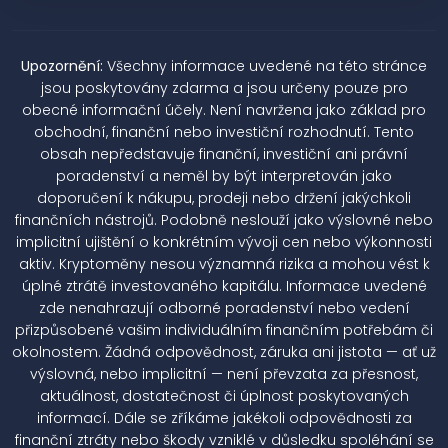
Upozornění:
Všechny informace uvedené na této stránce
jsou poskytovány zdarma a jsou určeny pouze pro
obecné informační účely. Není navržena jako základ pro
obchodní, finanční nebo investiční rozhodnutí. Tento
obsah nepředstavuje finanční, investiční ani právní
poradenství a neměl by být interpretován jako
doporučení k nákupu, prodeji nebo držení jakýchkoli
finančních nástrojů. Podobně neslouží jako výslovné nebo
implicitní ujištění o konkrétním vývoji cen nebo výkonnosti
aktiv. Kryptoměny nesou významná rizika a mohou vést k
úplné ztrátě investovaného kapitálu. Informace uvedené
zde nenahrazují odborné poradenství nebo vedení
přizpůsobené vašim individuálním finančním potřebám či
okolnostem. Žádná odpovědnost, záruka ani jistota — ať už
výslovná, nebo implicitní — není převzata za přesnost,
aktuálnost, dostatečnost či úplnost poskytovaných
informací. Dále se zříkáme jakékoli odpovědnosti za
finanční ztráty nebo škody vzniklé v důsledku spoléhání se