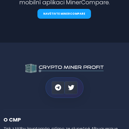
mobilní aplikaci MinerCompare.
NAVŠTIVTE MINERCOMPARE
O CMP
Zisk z těžby kryptoměn, přímo ze slunečné Albuquerque,