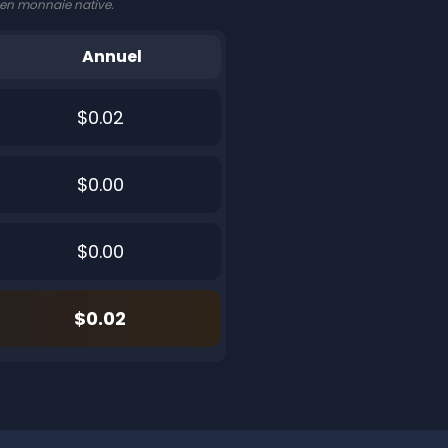
t en monnaie native.
Annuel
$0.02
$0.00
$0.00
$0.02