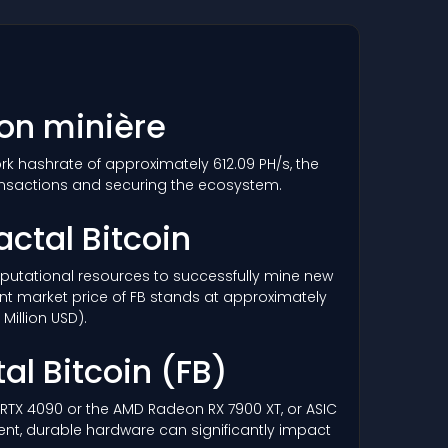
ion minière
ork hashrate of approximately 612.09 PH/s, the
ansactions and securing the ecosystem.
actal Bitcoin
 computational resources to successfully mine new
ent market price of FB stands at approximately
Million USD).
al Bitcoin
(FB)
a RTX 4090 or the AMD Radeon RX 7900 XT, or ASIC
ient, durable hardware can significantly impact