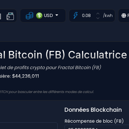
USD
/kwh
l Bitcoin (FB) Calculatrice
t de profits crypto pour Fractal Bitcoin (FB)
sière: $44,236,011
ITCH pour basculer entre les différents modes de calcul.
Données Blockchain
Récompense de bloc (FB)