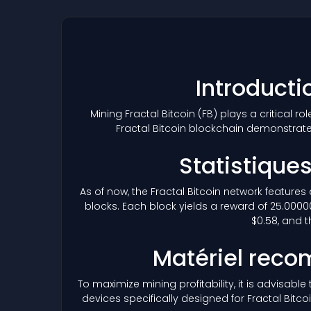
Introducti
Mining Fractal Bitcoin
(FB)
plays a critical ro
Fractal Bitcoin blockchain demonstrat
Statistiques
As of now, the Fractal Bitcoin network features 
blocks. Each block yields a reward of 25.0000
$0.58, and t
Matériel reco
To maximize mining profitability, it is advisab
devices specifically designed for Fractal Bitc