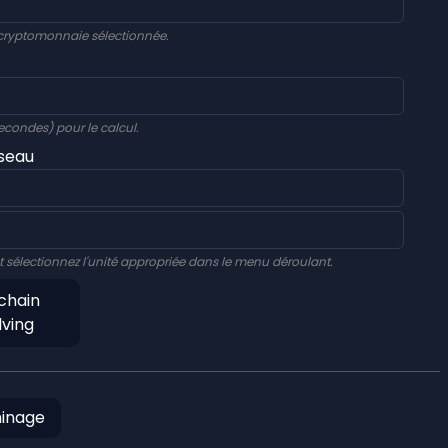
 cryptomonnaie sélectionnée.
econdes) pour le calcul.
éseau
t sélectionnez l'unité appropriée dans le menu déroulant.
chain
lving
minage