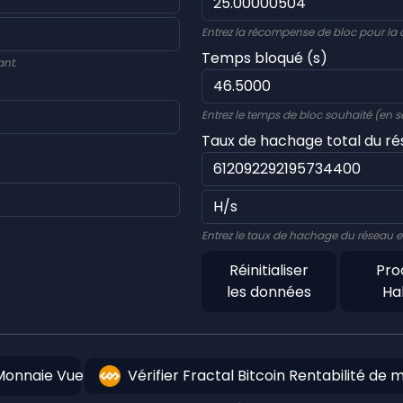
Entrez la récompense de bloc pour la
Temps bloqué (s)
ant.
Entrez le temps de bloc souhaité (en s
Taux de hachage total du r
Entrez le taux de hachage du réseau e
Réinitialiser
Pro
les données
Ha
Monnaie Vue
Vérifier Fractal Bitcoin Rentabilité de 