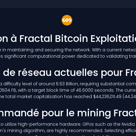
on à Fractal Bitcoin Exploitat
le in maintaining and securing the network. With a current netw
es significant computational power dedicated to validating tr
 de réseau actuelles pour Fr
a difficulty level of around 6.63 Billion, requiring substantial
0504 FB, with a target block time of 46.5000 seconds. The curr
he total market capitalization has reached $44,236,011.49 (44.24 
mmandé pour le mining Fract
le to utilize high-performance hardware. GPUs such as the Nvidi
oin's mining algorithm, are highly recommended. Selecting effic