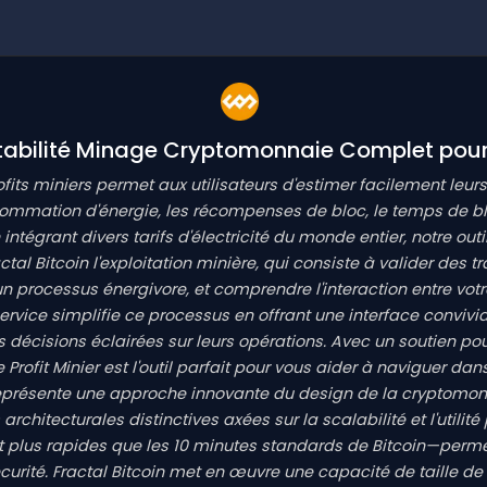
tabilité Minage Cryptomonnaie Complet pour 
rofits miniers permet aux utilisateurs d'estimer facilement leur
ommation d'énergie, les récompenses de bloc, le temps de blo
tégrant divers tarifs d'électricité du monde entier, notre outil
tal Bitcoin l'exploitation minière, qui consiste à valider des t
rocessus énergivore, et comprendre l'interaction entre votre 
 service simplifie ce processus en offrant une interface convi
cisions éclairées sur leurs opérations. Avec un soutien pour 
e Profit Minier est l'outil parfait pour vous aider à naviguer
représente une approche innovante du design de la cryptomon
chitecturales distinctives axées sur la scalabilité et l'utilit
plus rapides que les 10 minutes standards de Bitcoin—permett
curité. Fractal Bitcoin met en œuvre une capacité de taille de