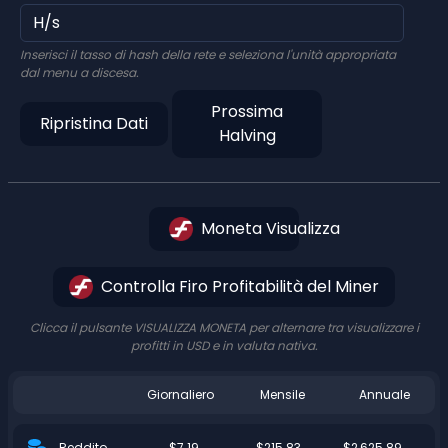
Inserisci il tasso di hash della rete e seleziona l'unità appropriata
dal menu a discesa.
Prossima
Ripristina Dati
Halving
Moneta Visualizza
Controlla Firo Profitabilità del Miner
Clicca il pulsante VISUALIZZA MONETA per alternare tra visualizzare i
profitti in USD e in valuta nativa.
Giornaliero
Mensile
Annuale
$7.19
$215.83
$2,625.89
Reddito