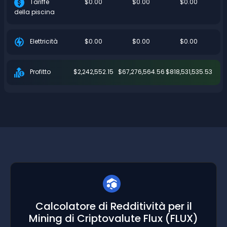
$0.00
$0.00
$0.00
Tariffe
della piscina
$0.00
$0.00
$0.00
Elettricità
$2,242,552.15
$67,276,564.56
$818,531,535.53
Profitto
Calcolatore di Redditività per il
Mining di Criptovalute Flux
(FLUX)