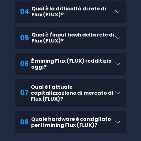
Qual è la difficoltà di rete di
04
Flux (FLUX)?
Qual è l'input hash della rete di
05
Flux (FLUX)?
È mining Flux (FLUX) redditizio
06
oggi?
Qual è l'attuale
07
capitalizzazione di mercato di
Flux (FLUX)?
Quale hardware è consigliato
08
per il mining Flux (FLUX)?