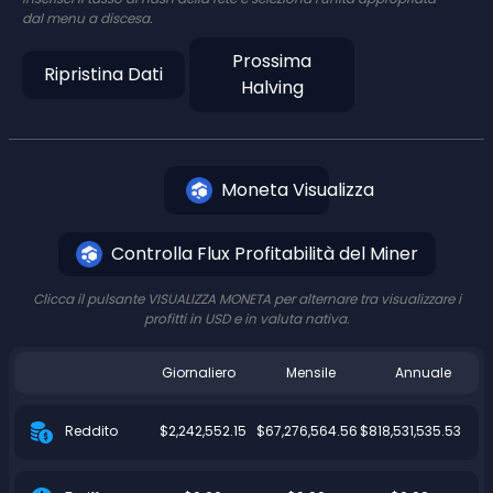
dal menu a discesa.
Prossima
Ripristina Dati
Halving
Moneta Visualizza
Controlla Flux Profitabilità del Miner
Clicca il pulsante VISUALIZZA MONETA per alternare tra visualizzare i
profitti in USD e in valuta nativa.
Giornaliero
Mensile
Annuale
$2,242,552.15
$67,276,564.56
$818,531,535.53
Reddito