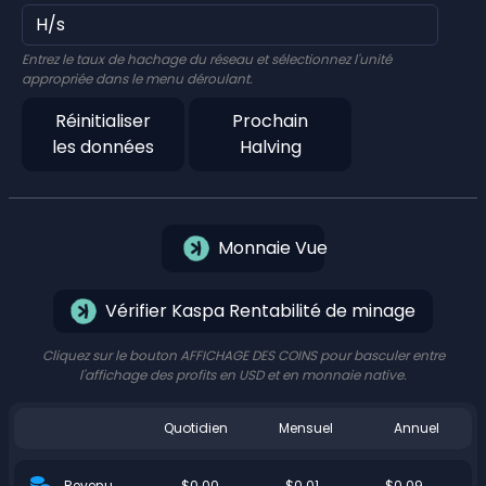
Entrez le taux de hachage du réseau et sélectionnez l'unité
appropriée dans le menu déroulant.
Réinitialiser
Prochain
les données
Halving
Monnaie Vue
Vérifier Kaspa Rentabilité de minage
Cliquez sur le bouton AFFICHAGE DES COINS pour basculer entre
l'affichage des profits en USD et en monnaie native.
Quotidien
Mensuel
Annuel
$0.00
$0.01
$0.09
Revenu