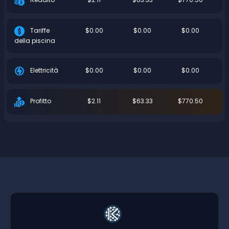
$0.00
$0.00
$0.00
Tariffe
della piscina
$0.00
$0.00
$0.00
Elettricità
$2.11
$63.33
$770.50
Profitto