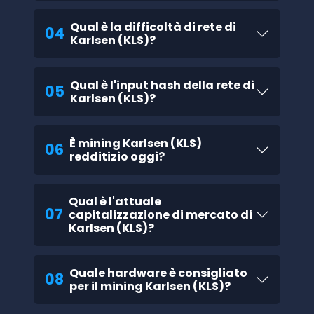
Qual è la difficoltà di rete di
04
Karlsen (KLS)?
Qual è l'input hash della rete di
05
Karlsen (KLS)?
È mining Karlsen (KLS)
06
redditizio oggi?
Qual è l'attuale
07
capitalizzazione di mercato di
Karlsen (KLS)?
Quale hardware è consigliato
08
per il mining Karlsen (KLS)?