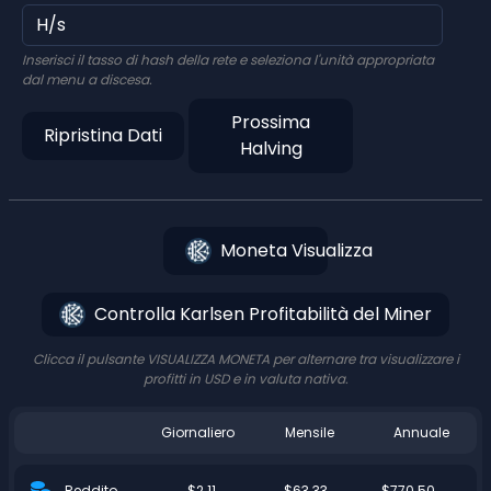
Inserisci il tasso di hash della rete e seleziona l'unità appropriata
dal menu a discesa.
Prossima
Ripristina Dati
Halving
Moneta Visualizza
Controlla Karlsen Profitabilità del Miner
Clicca il pulsante VISUALIZZA MONETA per alternare tra visualizzare i
profitti in USD e in valuta nativa.
Giornaliero
Mensile
Annuale
$2.11
$63.33
$770.50
Reddito