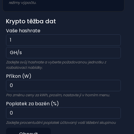
režimy výpočtu.
Krypto těžba dat
Vaše hashrate
Zadejte svůj hashrate a vyberte požadovanou jednotku z
rozbalovací nabídky.
Příkon (W)
Pro změnu ceny za kWh, prosím, nastavte ji v horním menu.
Poplatek za bazén (%)
Zadejte procentuální poplatek účtovaný vaší těžební skupinou