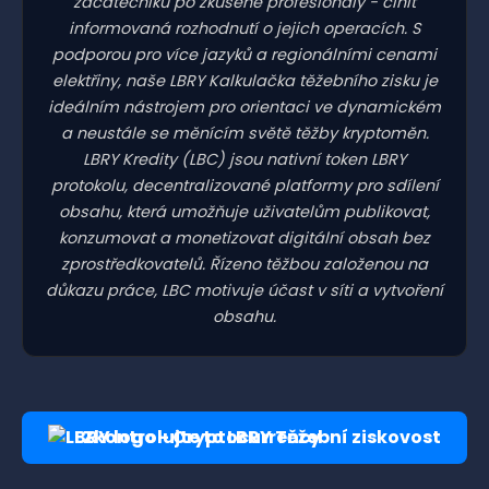
začátečníků po zkušené profesionály - činit
informovaná rozhodnutí o jejich operacích. S
podporou pro více jazyků a regionálními cenami
elektřiny, naše LBRY Kalkulačka těžebního zisku je
ideálním nástrojem pro orientaci ve dynamickém
a neustále se měnícím světě těžby kryptoměn.
LBRY Kredity (LBC) jsou nativní token LBRY
protokolu, decentralizované platformy pro sdílení
obsahu, která umožňuje uživatelům publikovat,
konzumovat a monetizovat digitální obsah bez
zprostředkovatelů. Řízeno těžbou založenou na
důkazu práce, LBC motivuje účast v síti a vytvoření
obsahu.
Zkontrolujte to LBRY Těžební ziskovost