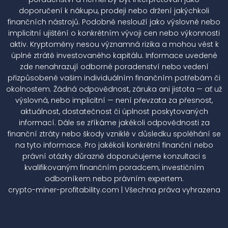
doporučení k nákupu, prodeji nebo držení jakýchkoli
finančních nástrojů. Podobně neslouží jako výslovné nebo
implicitní ujištění o konkrétním vývoji cen nebo výkonnosti
aktiv. Kryptoměny nesou významná rizika a mohou vést k
úplné ztrátě investovaného kapitálu. Informace uvedené
zde nenahrazují odborné poradenství nebo vedení
přizpůsobené vašim individuálním finančním potřebám či
okolnostem. Žádná odpovědnost, záruka ani jistota — ať už
výslovná, nebo implicitní — není převzata za přesnost,
aktuálnost, dostatečnost či úplnost poskytovaných
informací. Dále se zříkáme jakékoli odpovědnosti za
finanční ztráty nebo škody vzniklé v důsledku spoléhání se
na tyto informace. Pro jakékoli konkrétní finanční nebo
právní otázky důrazně doporučujeme konzultaci s
kvalifikovaným finančním poradcem, investičním
odborníkem nebo právním expertem.
crypto-miner-profitability.com | Všechna práva vyhrazena