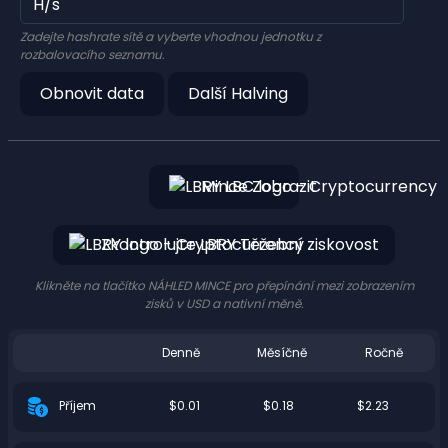
Zadejte hashrate sítě a vyberte vhodnou jednotku z
rozbalovacího seznamu.
Obnovit data
Další Halving
Mince Zobrazit
Zkontrolujte LBRY Těžební ziskovost
Klikněte na tlačítko NÁHLED MINCE pro přepínání mezi zobrazením
zisků v USD a nativní měně.
Denně
Měsíčně
Ročně
$0.01
$0.18
$2.23
Příjem