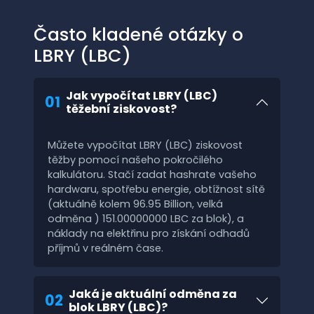
Často kladené otázky o
LBRY (LBC)
Jak vypočítat LBRY (LBC)
01
těžební ziskovost?
Můžete vypočítat LBRY (LBC) ziskovost
těžby pomocí našeho pokročilého
kalkulátoru. Stačí zadat hashrate vašeho
hardwaru, spotřebu energie, obtížnost sítě
(aktuálně kolem 96.95 Billion, velká
odměna ) 151.00000000 LBC za blok), a
náklady na elektřinu pro získání odhadů
příjmů v reálném čase.
Jaká je aktuální odměna za
02
blok LBRY (LBC)?