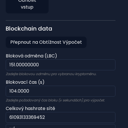
Obnovit
vstup
Blockchain data
Přepnout na Obtížnost Výpočet
Bloková odměna (LBC)
Zadejte blokovou odměnu pro vybranou kryptoměnu.
Blokovací čas (s)
Zadejte požadovaný čas bloku (v sekundách) pro výpočet.
Celkový hashrate sítě