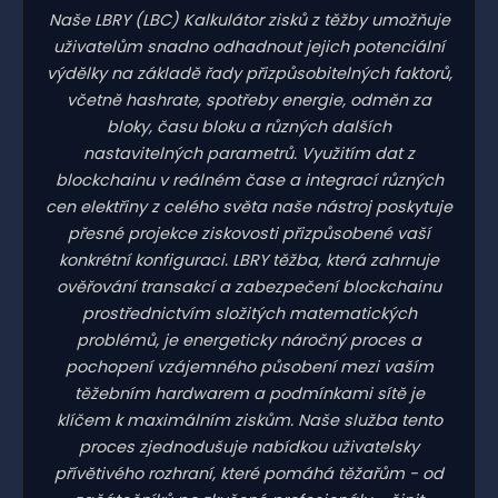
Naše LBRY
(LBC)
Kalkulátor zisků z těžby umožňuje
uživatelům snadno odhadnout jejich potenciální
výdělky na základě řady přizpůsobitelných faktorů,
včetně hashrate, spotřeby energie, odměn za
bloky, času bloku a různých dalších
nastavitelných parametrů. Využitím dat z
blockchainu v reálném čase a integrací různých
cen elektřiny z celého světa naše nástroj poskytuje
přesné projekce ziskovosti přizpůsobené vaší
konkrétní konfiguraci. LBRY těžba, která zahrnuje
ověřování transakcí a zabezpečení blockchainu
prostřednictvím složitých matematických
problémů, je energeticky náročný proces a
pochopení vzájemného působení mezi vaším
těžebním hardwarem a podmínkami sítě je
klíčem k maximálním ziskům. Naše služba tento
proces zjednodušuje nabídkou uživatelsky
přívětivého rozhraní, které pomáhá těžařům - od