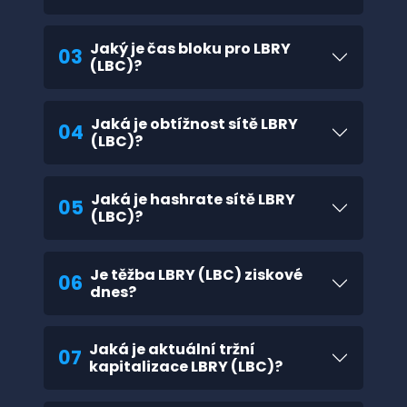
Jaký je čas bloku pro LBRY
03
(LBC)?
Jaká je obtížnost sítě LBRY
04
(LBC)?
Jaká je hashrate sítě LBRY
05
(LBC)?
Je těžba LBRY (LBC) ziskové
06
dnes?
Jaká je aktuální tržní
07
kapitalizace LBRY (LBC)?