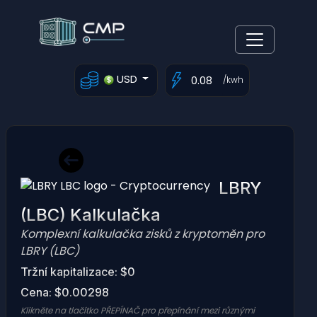
USD
/kwh
LBRY
(LBC) Kalkulačka
Komplexní kalkulačka zisků z kryptoměn pro
LBRY (LBC)
Tržní kapitalizace: $0
Cena: $0.00298
Klikněte na tlačítko PŘEPÍNAČ pro přepínání mezi různými