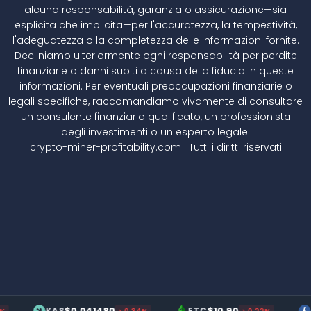
alcuna responsabilità, garanzia o assicurazione—sia
esplicita che implicita—per l'accuratezza, la tempestività,
l'adeguatezza o la completezza delle informazioni fornite.
Decliniamo ulteriormente ogni responsabilità per perdite
finanziarie o danni subiti a causa della fiducia in queste
informazioni. Per eventuali preoccupazioni finanziarie o
legali specifiche, raccomandiamo vivamente di consultare
un consulente finanziario qualificato, un professionista
degli investimenti o un esperto legale.
crypto-miner-profitability.com | Tutti i diritti riservati
$0.041480
$10.90
$70
KAS
ETC
LTC
↘0.34%
↘0.22%