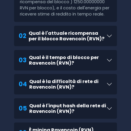
ricompensa del blocco ) 1250.00000000
RVN per blocco), e il costo dell'energia per
ricevere stime di reddito in tempo reale.
Qual è l'attuale ricompensa
02
per il blocco Ravencoin (RVN)?
Qual è il tempo di blocco per
03
Ravencoin (RVN)?
Qual è la difficoltà di rete di
04
Ravencoin (RVN)?
Qual è l'input hash della rete di
05
Ravencoin (RVN)?
È mining Ravencoin (RVN)