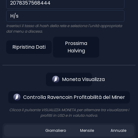
Inserisci il tasso di hash della rete e seleziona l'unità appropriata
dal menu a discesa.
Prossima
Ripristina Dati
Halving
Moneta Visualizza
Controlla Ravencoin Profitabilità del Miner
Clicca il pulsante VISUALIZZA MONETA per alternare tra visualizzare i
profitti in USD e in valuta nativa.
Giornaliero
Mensile
Annuale