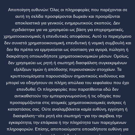
Αποποίηση ευθυνών:
Όλες οι πληροφορίες που παρέχονται σε
αυτή τη σελίδα προσφέρονται δωρεάν και προορίζονται
αποκλειστικά για γενικούς ενημερωτικούς σκοπούς. Δεν
σχεδιάστηκε για να χρησιμεύει ως βάση για επιχειρηματικές,
χρηματοοικονομικές ή επενδυτικές αποφάσεις. Αυτό το περιεχόμενο
δεν συνιστά χρηματοοικονομική, επενδυτική ή νομική συμβουλή και
δεν θα πρέπει να ερμηνεύεται ως σύσταση για αγορά, πώληση ή
διακράτηση οποιωνδήποτε χρηματοοικονομικών μέσων. Ομοίως,
δεν χρησιμεύει ως ρητή ή σιωπηρή διασφάλιση συγκεκριμένων
εξελίξεων τιμών ή απόδοσης περιουσιακών στοιχείων. Τα
κρυπτονομίσματα παρουσιάζουν σημαντικούς κινδύνους και
μπορεί να οδηγήσουν σε πλήρη απώλεια του κεφαλαίου που έχει
επενδυθεί. Οι πληροφορίες που παρατίθενται εδώ δεν
αντικαθιστούν την εμπειρογνωμοσύνη ή τις οδηγίες που
προσαρμόζονται στις ατομικές χρηματοοικονομικές ανάγκες ή
καταστάσεις σας. Ούτε αναλαμβάνεται καμία ευθύνη, εγγύηση ή
διασφάλιση—είτε ρητή είτε σιωπηρή—για την ακρίβεια, την
εγκαιρότητα, την επάρκεια ή την πληρότητα των παρεχόμενων
πληροφοριών. Επίσης, αποποιούμαστε οποιαδήποτε ευθύνη για