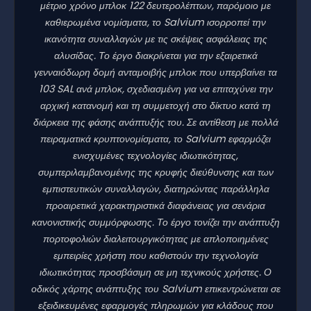
μέτριο χρόνο μπλοκ 122 δευτερολέπτων, παρόμοιο με
καθιερωμένα νομίσματα, το Salvium ισορροπεί την
ικανότητα συναλλαγών με τις σκέψεις ασφάλειας της
αλυσίδας. Το έργο διακρίνεται για την εξαιρετικά
γενναιόδωρη δομή ανταμοιβής μπλοκ που υπερβαίνει τα
103 SAL ανά μπλοκ, σχεδιασμένη για να επιταχύνει την
αρχική κατανομή και τη συμμετοχή στο δίκτυο κατά τη
διάρκεια της φάσης ανάπτυξής του. Σε αντίθεση με πολλά
πειραματικά κρυπτονομίσματα, το Salvium εφαρμόζει
ενισχυμένες τεχνολογίες ιδιωτικότητας,
συμπεριλαμβανομένης της κρυφής διεύθυνσης και των
εμπιστευτικών συναλλαγών, διατηρώντας παράλληλα
προαιρετικά χαρακτηριστικά διαφάνειας για σενάρια
κανονιστικής συμμόρφωσης. Το έργο τονίζει την ανάπτυξη
πορτοφολιών διαλειτουργικότητας με απλοποιημένες
εμπειρίες χρήστη που καθιστούν την τεχνολογία
ιδιωτικότητας προσβάσιμη σε μη τεχνικούς χρήστες. Ο
οδικός χάρτης ανάπτυξης του Salvium επικεντρώνεται σε
εξειδικευμένες εφαρμογές πληρωμών για κλάδους που