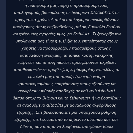
η πλατφόρμα μας παρέχει προσαρμοσμένους
υπολογισμούς βασισμένους σε δεδομένα blockchain σε
πραγματικό χρόνο. Αυτοί οι υπολογισμοί περιλαμβάνουν
παράγοντες όπως επιβραβεύσεις μπλοκ, δυσκολία δικτύου
και τρέχουσες αγοραίες τιμές για Salvium. Τι ξεχωρίζει τον
υπολογιστή μας είναι η ευελιξία του, επιτρέποντας στους
χρήστες να προσαρμόζουν παραμέτρους όπως η
κατανάλωση ενέργειας, τα τοπικά κόστη ηλεκτρικής
ενέργειας και τα τέλη πισίνας, προσφέροντας ακριβείς,
τοποθεσία-ειδικές προβλέψεις κερδοφορίας. Επιπλέον, το
εργαλείο μας υποστηρίζει ένα ευρύ φάσμα
κρυπτονομισμάτων, επιτρέποντας στους εξορύκτες να
συγκρίνουν πιθανές αποδοχές σε καθ established
δίκτυα όπως το Bitcoin και το Ethereum, ή να βουτήξουν
σε αναδυόμενα altcoins με μοναδικούς αλγόριθμους
εξόρυξης. Είτε βελτιστοποιείτε μια υπάρχουσα ρύθμιση
εξόρυξης είτε ξεκινάτε από το μηδέν, το σύστημά μας σας
δίδει τη δυνατότητα να λαμβάνετε αποφάσεις βάσει