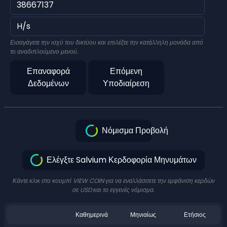
Εισαγάγετε την ισχύ του δικτύου και επιλέξτε την κατάλληλη μονάδα από
το αναδιπλούμενο μενού.
Επαναφορά
Επόμενη
Δεδομένων
Υποδιαίρεση
Νόμισμα Προβολή
Ελέγξτε Salvium Κερδοφορία Μηνυμάτων
Κάντε κλικ στο κουμπί VIEW COIN για να εναλλάσσετε την εμφάνιση κερδών
σε USD και το εγγενές νόμισμα.
Καθημερινά
Μηνιαίως
Ετήσιος