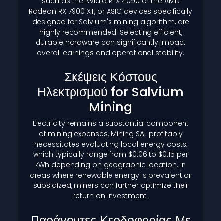
such as the Nvidia RTX 4090 or the AMD
Radeon RX 7900 XT, or ASIC devices specifically
designed for Salvium's mining algorithm, are
highly recommended. Selecting efficient,
durable hardware can significantly impact
overall earnings and operational stability.
Σκέψεις Κόστους
Ηλεκτρισμού for Salvium
Mining
Electricity remains a substantial component
of mining expenses. Mining SAL profitably
necessitates evaluating local energy costs,
which typically range from $0.06 to $0.15 per
kWh depending on geographic location. In
areas where renewable energy is prevalent or
subsidized, miners can further optimize their
return on investment.
Παράγοντες Κερδοφορίας Με