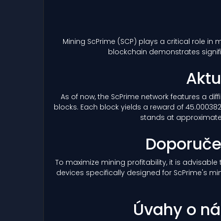
Mining ScPrime
(SCP)
plays a critical role in
blockchain demonstrates signif
Aktu
As of now, the ScPrime network features a diff
blocks. Each block yields a reward of 45.00038
stands at approximately
Doporuče
To maximize mining profitability, it is advisab
devices specifically designed for ScPrime's mi
Úvahy o ná