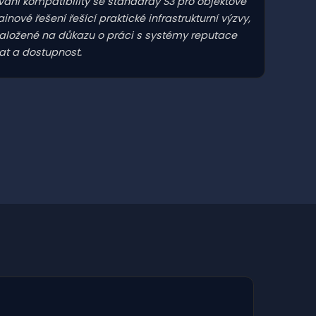
ní kompatibility se standardy S3 pro objektové
inové řešení řešící praktické infrastrukturní výzvy,
založené na důkazu o práci s systémy reputace
at a dostupnost.