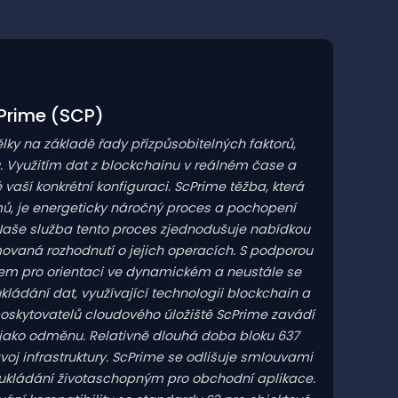
cPrime
(SCP)
ky na základě řady přizpůsobitelných faktorů,
. Využitím dat z blockchainu v reálném čase a
vaší konkrétní konfiguraci. ScPrime těžba, která
ů, je energeticky náročný proces a pochopení
aše služba tento proces zjednodušuje nabídkou
movaná rozhodnutí o jejich operacích. S podporou
ojem pro orientaci ve dynamickém a neustále se
kládání dat, využívající technologii blockchain a
 poskytovatelů cloudového úložiště ScPrime zavádí
CP jako odměnu. Relativně dlouhá doba bloku 637
voj infrastruktury. ScPrime se odlišuje smlouvami
 ukládání životaschopným pro obchodní aplikace.