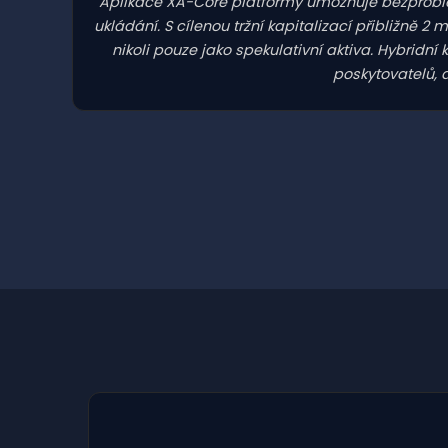
Aplikace XA-Core platformy umožňuje bezproblé
ukládání. S cílenou tržní kapitalizací přibližně 2 
nikoli pouze jako spekulativní aktiva. Hybri
poskytovatelů, 