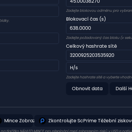
Zadejte blokovou odměnu pro vybra
Blokovací čas (s)
bídky.
Zadejte požadovaný čas bloku (v sek
Celkový hashrate sítě
Zadejte hashrate sítě a vyberte vhod
Obnovit data
Další H
Mince Zobrazit
Zkontrolujte ScPrime Těžební ziskov
e na tlačítko NÁHLED MINCE pro přepínání mezi zobrazením zisků v USD a nativ