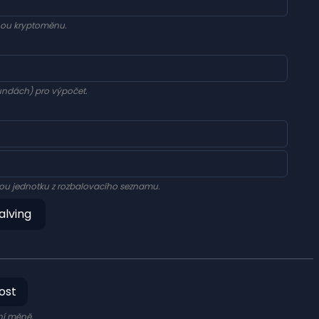
nou kryptoměnu.
undách) pro výpočet.
nou jednotku z rozbalovacího seznamu.
alving
ost
ní měně.