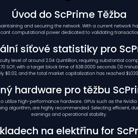
Úvod do ScPrime Těžba
 maintaining and securing the network. With a current network h
icant computational power dedicated to validating transacti
ální síťové statistiky pro Sc
iculty level of around 2.04 Quintillion, requiring substantial c
270 SCP, with a target block time of 638.0000 seconds (10 minut
 $0.02, and the total market capitalization has reached $1,020,25
ný hardware pro těžbu ScP
le to utilize high-performance hardware. GPUs such as the Nvidi
ning algorithm, are highly recommended. Selecting efficient, du
earnings and operational stability.
kladech na elektřinu for ScP