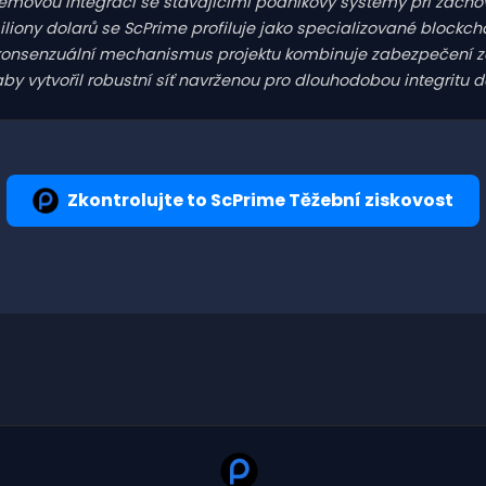
movou integraci se stávajícími podnikový systémy při zachová
miliony dolarů se ScPrime profiluje jako specializované blockcha
dní konsenzuální mechanismus projektu kombinuje zabezpečení 
aby vytvořil robustní síť navrženou pro dlouhodobou integritu d
Zkontrolujte to ScPrime Těžební ziskovost