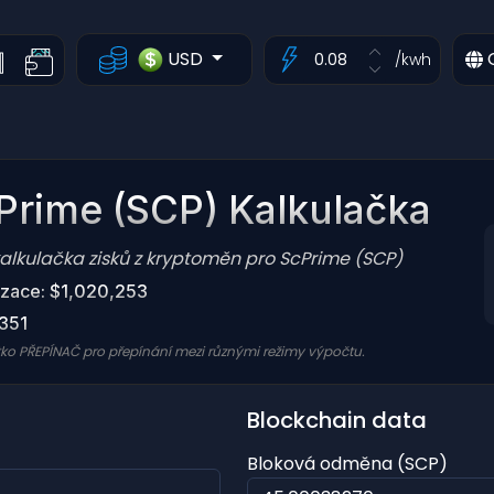
USD
/kwh
Prime (SCP) Kalkulačka
alkulačka zisků z kryptoměn pro ScPrime (SCP)
lizace: $1,020,253
351
ítko PŘEPÍNAČ pro přepínání mezi různými režimy výpočtu.
Blockchain data
Bloková odměna (SCP)