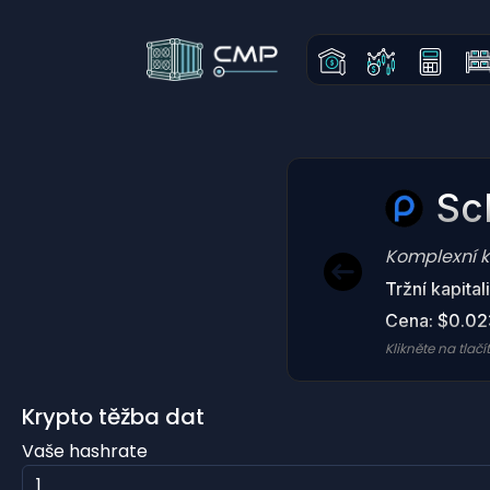
Sc
Komplexní k
Tržní kapita
Cena: $0.02
Klikněte na tlač
Krypto těžba dat
Vaše hashrate