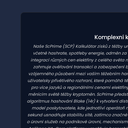
Komplexní k
Naše ScPrime
(SCP)
Kalkulátor zisků z těžby 
včetně hashrate, spotřeby energie, odměn za 
integrací různých cen elektřiny z celého světa 
zahrnuje ověřování transakcí a zabezpečení 
vzájemného působení mezi vaším těžebním hard
uživatelsky přívětivého rozhraní, které pomáhá 
pro více jazyků a regionálními cenami elektři
měnícím světě těžby kryptoměn. ScPrime představu
algoritmus hashování Blake (14r) k vytvoření dis
model poskytovatele, kde jednotliví operátoři 
sekund usnadňuje stabilitu sítě, zatímco značné 
o úrovni služeb na podnikové úrovni, mechanism