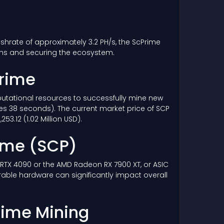
ashrate of approximately 3.2 PH/s, the ScPrime
ons and securing the ecosystem.
Prime
omputational resources to successfully mine new
es 38 seconds). The current market price of SCP
3.12 (1.02 Million USD).
rime
(SCP)
a RTX 4090 or the AMD Radeon RX 7900 XT, or ASIC
rable hardware can significantly impact overall
rime Mining