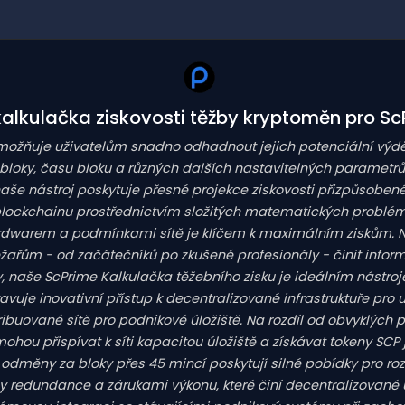
alkulačka ziskovosti těžby kryptoměn pro S
umožňuje uživatelům snadno odhadnout jejich potenciální výděl
bloky, času bloku a různých dalších nastavitelných parametrů
naše nástroj poskytuje přesné projekce ziskovosti přizpůsobené 
blockchainu prostřednictvím složitých matematických problém
warem a podmínkami sítě je klíčem k maximálním ziskům. N
těžařům - od začátečníků po zkušené profesionály - činit infor
ny, naše ScPrime Kalkulačka těžebního zisku je ideálním nástr
je inovativní přístup k decentralizované infrastruktuře pro u
tribuované sítě pro podnikové úložiště. Na rozdíl od obvyklých
mohou přispívat k síti kapacitou úložiště a získávat tokeny S
odměny za bloky přes 45 mincí poskytují silné pobídky pro roz
y redundance a zárukami výkonu, které činí decentralizované