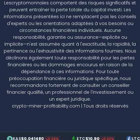
Lescryptomonnaies comportent des risques significatifs et
peuvent entraîner la perte totale du capital investi. Les
informations présentées ici ne remplacent pas les conseils
d'experts ou les orientations adaptées à vos besoins ou
circonstances financières individuels. Aucune
responsabilité, garantie ou assurance—explicite ou
implicite—n'est assumée quant à l'exactitude, la rapidité, la
pertinence ou l'exhaustivité des informations fournies. Nous
déclinons également toute responsabilité pour les pertes
financières ou les dommages encourus en raison de la
dépendance à ces informations. Pour toute
préoccupation financière ou juridique spécifique, nous
recommandons fortement de consulter un conseiller
financier qualifié, un professionnel de l'investissement ou
un expert juridique.
crypto-miner-profitability.com | Tous droits réservés
$0.041480
$10.90
$70.2
KAS
ETC
LTC
↘0.34%
↘0.22%