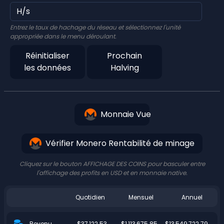
Entrez le taux de hachage du réseau et sélectionnez l'unité
appropriée dans le menu déroulant.
Réinitialiser
Prochain
les données
Halving
Monnaie Vue
Vérifier Monero Rentabilité de minage
Cliquez sur le bouton AFFICHAGE DES COINS pour basculer entre
l'affichage des profits en USD et en monnaie native.
Quotidien
Mensuel
Annuel
$37,122.53
$1,113,675.85
$13,549,722.79
Revenu