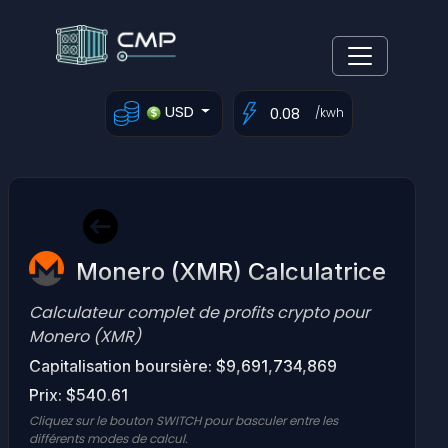
USD
/kwh
Monero (XMR) Calculatrice
Calculateur complet de profits crypto pour
Monero (XMR)
Capitalisation boursière: $9,691,734,869
Prix: $540.61
Cliquez sur le bouton SWITCH pour basculer entre les
différents modes de calcul.