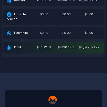
$0.00
$0.00
$0.00
Frais de
piscine
$0.00
$0.00
$0.00
Électricité
$37,122.53
$1,113,675.85
$13,549,722.79
Profit