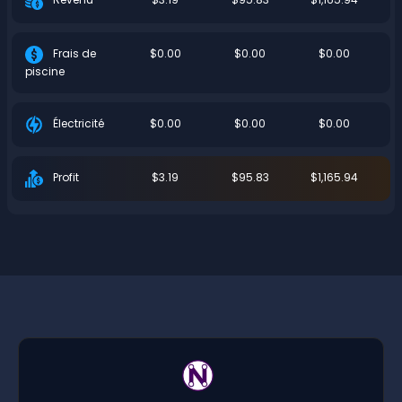
$0.00
$0.00
$0.00
Frais de
piscine
$0.00
$0.00
$0.00
Électricité
$3.19
$95.83
$1,165.94
Profit