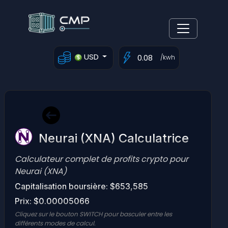
USD
/kwh
Neurai (XNA) Calculatrice
Calculateur complet de profits crypto pour
Neurai (XNA)
Capitalisation boursière: $653,585
Prix: $0.00005066
Cliquez sur le bouton SWITCH pour basculer entre les
différents modes de calcul.