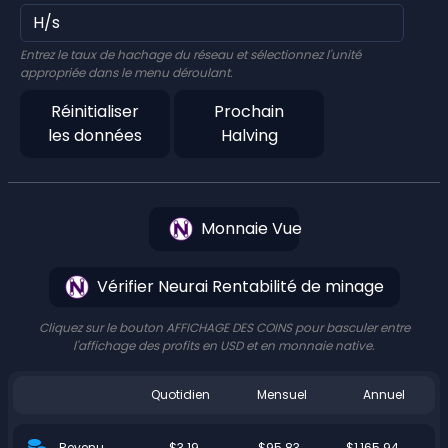
Entrez le taux de hachage du réseau et sélectionnez l'unité
appropriée dans le menu déroulant.
Réinitialiser
Prochain
les données
Halving
Monnaie Vue
Vérifier Neurai Rentabilité de minage
Cliquez sur le bouton AFFICHAGE DES COINS pour basculer entre
l'affichage des profits en USD et en monnaie native.
Quotidien
Mensuel
Annuel
$3.19
$95.83
$1,165.94
Revenu