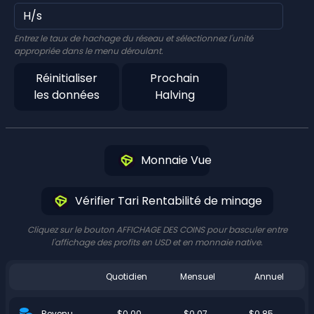
Entrez le taux de hachage du réseau et sélectionnez l'unité
appropriée dans le menu déroulant.
Réinitialiser
Prochain
les données
Halving
Monnaie Vue
Vérifier Tari Rentabilité de minage
Cliquez sur le bouton AFFICHAGE DES COINS pour basculer entre
l'affichage des profits en USD et en monnaie native.
Quotidien
Mensuel
Annuel
$0.00
$0.07
$0.85
Revenu