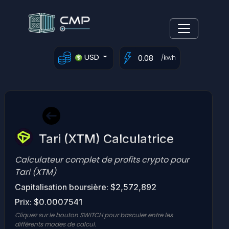
USD
/kwh
Tari (XTM) Calculatrice
Calculateur complet de profits crypto pour
Tari (XTM)
Capitalisation boursière: $2,572,892
Prix: $0.0007541
Cliquez sur le bouton SWITCH pour basculer entre les
différents modes de calcul.