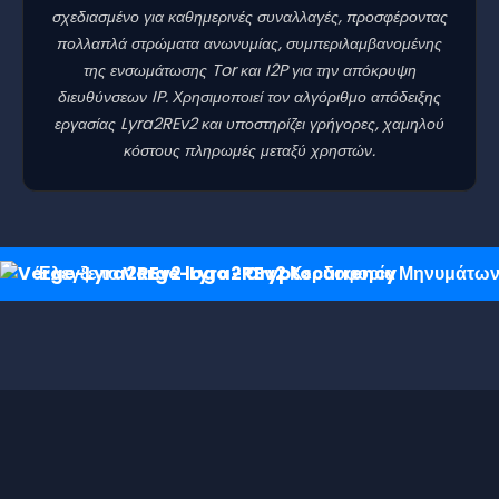
σχεδιασμένο για καθημερινές συναλλαγές, προσφέροντας
πολλαπλά στρώματα ανωνυμίας, συμπεριλαμβανομένης
της ενσωμάτωσης Tor και I2P για την απόκρυψη
διευθύνσεων IP. Χρησιμοποιεί τον αλγόριθμο απόδειξης
εργασίας Lyra2REv2 και υποστηρίζει γρήγορες, χαμηλού
κόστους πληρωμές μεταξύ χρηστών.
Έλεγξε το Verge-Lyra2REv2 Κερδοφορία Μηνυμάτω