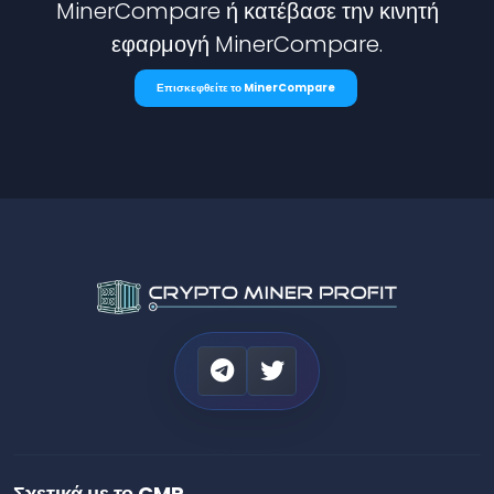
MinerCompare ή κατέβασε την κινητή
εφαρμογή MinerCompare.
Επισκεφθείτε το MinerCompare
Σχετικά με το CMP