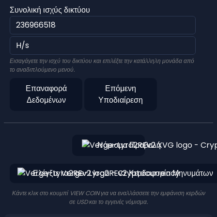
Συνολική ισχύς δικτύου
Εισαγάγετε την ισχύ του δικτύου και επιλέξτε την κατάλληλη μονάδα από
το αναδιπλούμενο μενού.
Επαναφορά
Επόμενη
Δεδομένων
Υποδιαίρεση
Νόμισμα Προβολή
Ελέγξτε Verge-Lyra2REv2 Κερδοφορία Μηνυμάτων
Κάντε κλικ στο κουμπί VIEW COIN για να εναλλάσσετε την εμφάνιση κερδών
σε USD και το εγγενές νόμισμα.