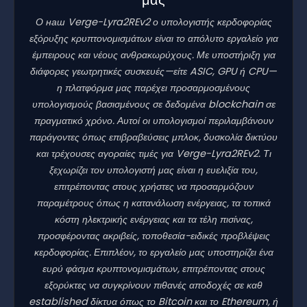
μας
Ο наш Verge-Lyra2REv2 ο υπολογιστής κερδοφορίας
εξόρυξης κρυπτονομισμάτων είναι το απόλυτο εργαλείο για
έμπειρους και νέους ανθρακωρύχους. Με υποστήριξη για
διάφορες γεωτρητικές συσκευές—είτε ASIC, GPU ή CPU—
η πλατφόρμα μας παρέχει προσαρμοσμένους
υπολογισμούς βασισμένους σε δεδομένα blockchain σε
πραγματικό χρόνο. Αυτοί οι υπολογισμοί περιλαμβάνουν
παράγοντες όπως επιβραβεύσεις μπλοκ, δυσκολία δικτύου
και τρέχουσες αγοραίες τιμές για Verge-Lyra2REv2. Τι
ξεχωρίζει τον υπολογιστή μας είναι η ευελιξία του,
επιτρέποντας στους χρήστες να προσαρμόζουν
παραμέτρους όπως η κατανάλωση ενέργειας, τα τοπικά
κόστη ηλεκτρικής ενέργειας και τα τέλη πισίνας,
προσφέροντας ακριβείς, τοποθεσία-ειδικές προβλέψεις
κερδοφορίας. Επιπλέον, το εργαλείο μας υποστηρίζει ένα
ευρύ φάσμα κρυπτονομισμάτων, επιτρέποντας στους
εξορύκτες να συγκρίνουν πιθανές αποδοχές σε καθ
established δίκτυα όπως το Bitcoin και το Ethereum, ή