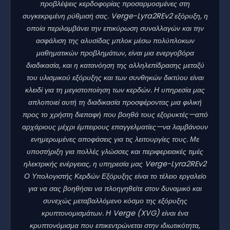
προβλέψεις κερδοφορίας προσαρμοσμένες στη
συγκεκριμένη ρύθμισή σας. Verge-Lyra2REv2 εξόρυξη, η
οποία περιλαμβάνει την επικύρωση συναλλαγών και την
ασφάλιση της αλυσίδας μπλοκ μέσω πολύπλοκων
μαθηματικών προβλημάτων, είναι μια ενεργοβόρα
διαδικασία, και η κατανόηση της αλληλεπίδρασης μεταξύ
του υλισμικού εξόρυξης και των συνθηκών δικτύου είναι
κλειδί για τη μεγιστοποίηση των κερδών. Η υπηρεσία μας
απλοποιεί αυτή τη διαδικασία προσφέροντας μια φιλική
προς το χρήστη διεπαφή που βοηθά τους εξορυκτές—από
αρχάριους μέχρι έμπειρους επαγγελματίες—να λαμβάνουν
ενημερωμένες αποφάσεις για τις λειτουργίες τους. Με
υποστήριξη για πολλές γλώσσες και περιφερειακές τιμές
ηλεκτρικής ενέργειας, η υπηρεσία μας Verge-Lyra2REv2
Ο Υπολογιστής Κερδών Εξόρυξης είναι το τέλειο εργαλείο
για να σας βοηθήσει να πλοηγηθείτε στον δυναμικό και
συνεχώς μεταβαλλόμενο κόσμο της εξόρυξης
κρυπτονομισμάτων. Η Verge (XVG) είναι ένα
κρυπτονόμισμα που επικεντρώνεται στην ιδιωτικότητα,