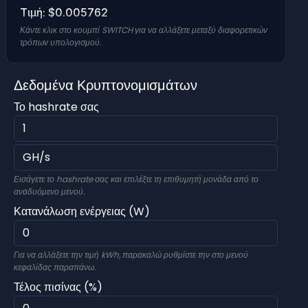
Τιμή: $0.005762
Κάντε κλικ στο κουμπί SWITCH για να αλλάξετε μεταξύ διαφορετικών
τρόπων υπολογισμού.
Δεδομένα Κρυπτονομισμάτων
Το hashrate σας
Εισάγετε το hashrate σας και επιλέξτε τη επιθυμητή μονάδα από το
αναδυόμενο μενού.
Κατανάλωση ενέργειας (W)
Για να αλλάξετε την τιμή kWh, παρακαλώ ρυθμίστε την στο μενού
κεφαλίδας παραπάνω.
Τέλος πισίνας (%)