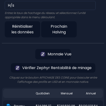
Entrez le taux de hachage du réseau et sélectionnez l'unité
appropriée dans le menu déroulant.
Réinitialiser
Prochain
les données
Halving
Monnaie Vue
Vérifier Zephyr Rentabilité de minage
Cliquez sur le bouton AFFICHAGE DES COINS pour basculer entre
l'affichage des profits en USD et en monnaie native.
Quotidien
Mensuel
Annuel
$24,986.37
$749,590.98
$9,120,023.54
Revenu