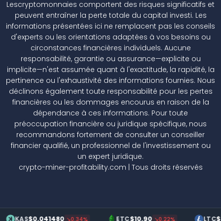
Lescryptomonnaies comportent des risques significatifs et
peuvent entraîner la perte totale du capital investi. Les
informations présentées ici ne remplacent pas les conseils
d'experts ou les orientations adaptées à vos besoins ou
circonstances financières individuels. Aucune
responsabilité, garantie ou assurance—explicite ou
implicite—n'est assumée quant à l'exactitude, la rapidité, la
pertinence ou l'exhaustivité des informations fournies. Nous
déclinons également toute responsabilité pour les pertes
financières ou les dommages encourus en raison de la
dépendance à ces informations. Pour toute
préoccupation financière ou juridique spécifique, nous
recommandons fortement de consulter un conseiller
financier qualifié, un professionnel de l'investissement ou
un expert juridique.
crypto-miner-profitability.com | Tous droits réservés
$0.041480
$10.90
$70.20
AS
ETC
LTC
↘0.34%
↘0.22%