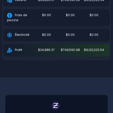
$0.00
$0.00
$0.00
Frais de
piscine
$0.00
$0.00
$0.00
Électricité
$24,986.37
$749,590.98
$9,120,023.54
Profit