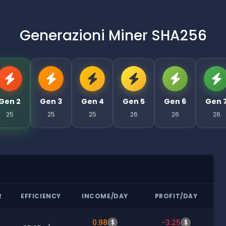
Generazioni Miner SHA256
Gen 2
Gen 3
Gen 4
Gen 5
Gen 6
Gen 
25
25
25
26
26
26
R
EFFICIENCY
INCOME/DAY
PROFIT/DAY
0.98
-3.25
$
$