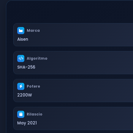
Marca
Aisen
Algoritmo
SHA-256
Potere
2200W
Rilascio
May 2021