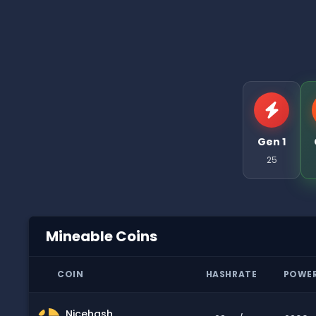
Gen 1
25
Mineable Coins
COIN
HASHRATE
POWE
Nicehash