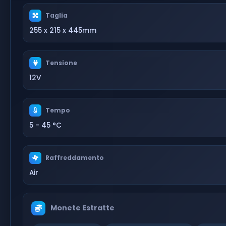
Taglia
255 x 215 x 445mm
Tensione
12V
Tempo
5 - 45 °C
Raffreddamento
Air
Monete Estratte