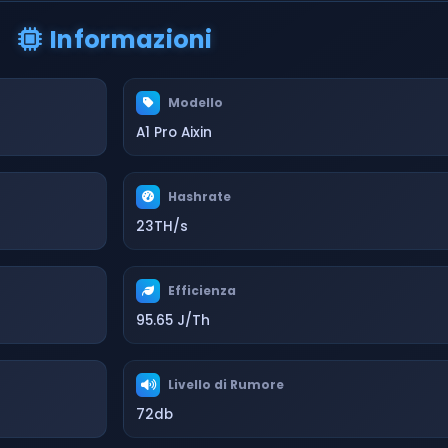
Informazioni
Modello
A1 Pro Aixin
Hashrate
23TH/s
Efficienza
95.65 J/Th
Livello di Rumore
72db