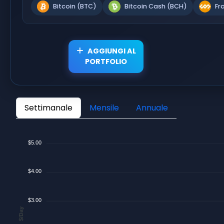
Bitcoin (BTC)
Bitcoin Cash (BCH)
Fr
AGGIUNGI AL
PORTFOLIO
Settimanale
Mensile
Annuale
$5.00
$4.00
$3.00
$/Day