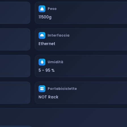
Peso
11500g
Interfaccia
Ethernet
Umidità
5 - 95 %
Portabiciclette
NOT Rack