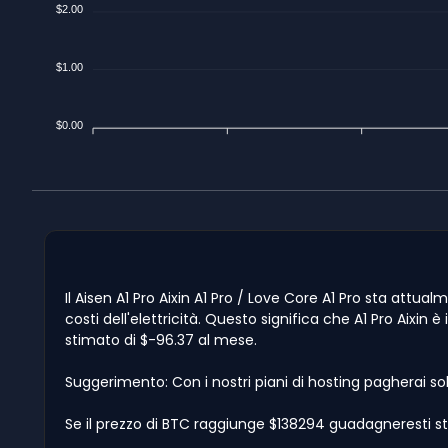
$2.00
$1.00
$0.00
Il Aisen A1 Pro Aixin A1 Pro / Love Core A1 Pro sta attua
costi dell'elettricità. Questo significa che A1 Pro Aixin 
stimato di $-96.37 al mese.
Suggerimento: Con i nostri piani di hosting pagherai so
Se il prezzo di BTC raggiunge $138294 guadagneresti sti