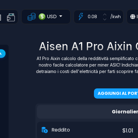
USD
I
/kwh
Aisen A1 Pro Aixin 
A
A1 Pro Aixin calcolo della redditività semplificato c
nostro facile calcolatore per miner ASIC! Indichi
detraiamo i costi dell'elettricità per farti scoprir
AGGIUNGI AL POR
Giornalie
Reddito
$1.01