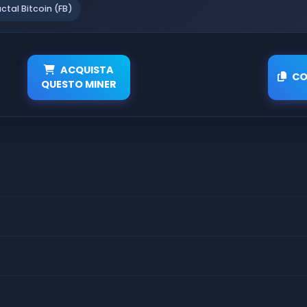
actal Bitcoin (FB)
ACQUISTA
CO
QUESTO MINER