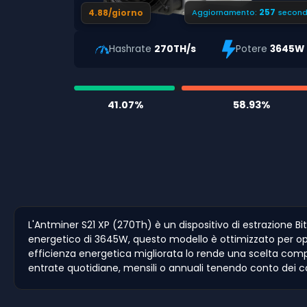
256
4.88/giorno
Aggiornamento:
second
Hashrate
270TH/s
Potere
3645W
41.07%
58.93%
L'Antminer S21 XP (270Th) è un dispositivo di estrazione 
energetico di 3645W, questo modello è ottimizzato per oper
efficienza energetica migliorata lo rende una scelta compet
entrate quotidiane, mensili o annuali tenendo conto dei cos