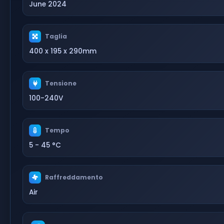
June 2024
Taglia
400 x 195 x 290mm
Tensione
100-240V
Tempo
5 - 45 °C
Raffreddamento
Air