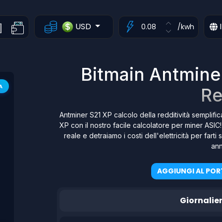
USD
I
/kwh
Bitmain Antminer
A
Re
Antminer S21 XP calcolo della redditività semplific
XP con il nostro facile calcolatore per miner ASIC
reale e detraiamo i costi dell'elettricità per far
ann
AGGIUNGI AL POR
Giornalie