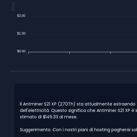
$/Day
$2.00
$1.00
$0.00
Il Antminer S21 XP (270Th) sta attualmente estraendo $4
dell'elettricità. Questo significa che Antminer S21 XP è 
stimato di $146.33 al mese.
Suggerimento: Con i nostri piani di hosting pagherai so