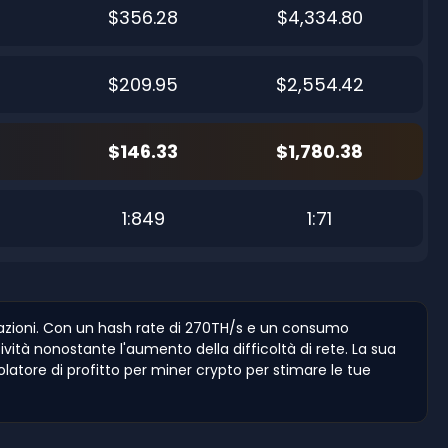
$356.28
$4,334.80
$209.95
$2,554.42
$146.33
$1,780.38
1:849
1:71
stazioni. Con un hash rate di 270TH/s e un consumo
ità nonostante l'aumento della difficoltà di rete. La sua
olatore di profitto per miner crypto per stimare le tue