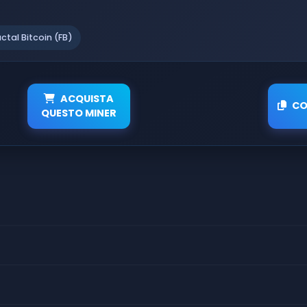
actal Bitcoin (FB)
ACQUISTA
CO
QUESTO MINER