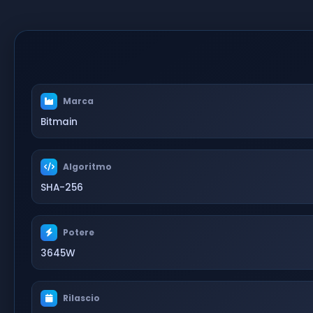
Marca
Bitmain
Algoritmo
SHA-256
Potere
3645W
Rilascio