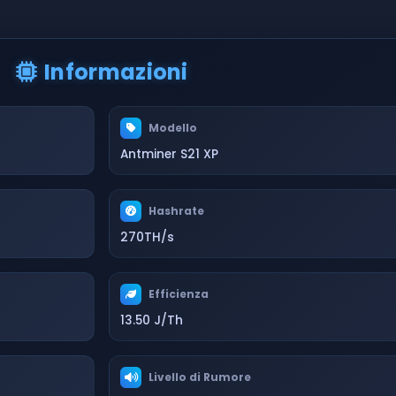
Informazioni
Modello
Antminer S21 XP
Hashrate
270TH/s
Efficienza
13.50 J/Th
Livello di Rumore