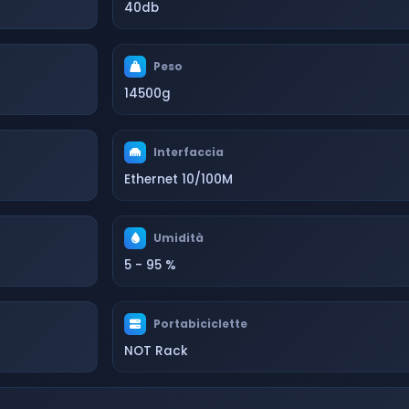
40db
Peso
14500g
Interfaccia
Ethernet 10/100M
Umidità
5 - 95 %
Portabiciclette
NOT Rack