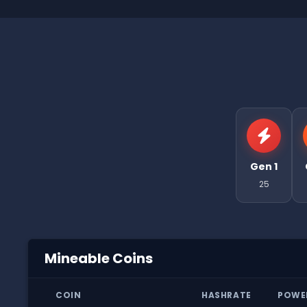
Gen 1
25
Mineable Coins
COIN
HASHRATE
POWE