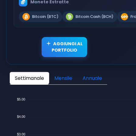
Monete Estratte
Bitcoin (BTC)
Bitcoin Cash (BCH)
Fr
AGGIUNGI AL
PORTFOLIO
Settimanale
Mensile
Annuale
$5.00
$4.00
$3.00