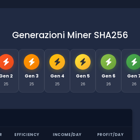
Generazioni Miner SHA256
Gen 2
Gen 3
Gen 4
Gen 5
Gen 6
Gen 
25
25
25
26
26
26
R
EFFICIENCY
INCOME/DAY
PROFIT/DAY