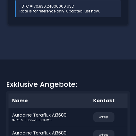
1 BTC = 70,830.24000000 USD
Rate is for reference only. Updated just now.
Exklusive Angebote:
Name
Kontakt
Auradine Teraflux AI3680
Anfrage
375TH/s
5625W
15.00 J/Th
Auradine Teraflux AI3680
Anfrage