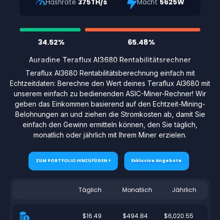
Hashrate
375TH/s
Macht
5625W
34.52%
65.48%
Auradine Teraflux AI3680 Rentabilitätsrechner
Teraflux AI3680 Rentabilitätsberechnung einfach mit
Echtzeitdaten: Berechne den Wert deines Teraflux AI3680 mit
unserem einfach zu bedienenden ASIC-Miner-Rechner! Wir
geben das Einkommen basierend auf den Echtzeit-Mining-
Belohnungen an und ziehen die Stromkosten ab, damit Sie
einfach den Gewinn ermitteln können, den Sie täglich,
monatlich oder jährlich mit Ihrem Miner erzielen.
ZUM PORTFOLIO HINZUFÜGEN +
Exklusive Angebote
Täglich
Monatlich
Jährlich
$16.49
$494.84
$6,020.55