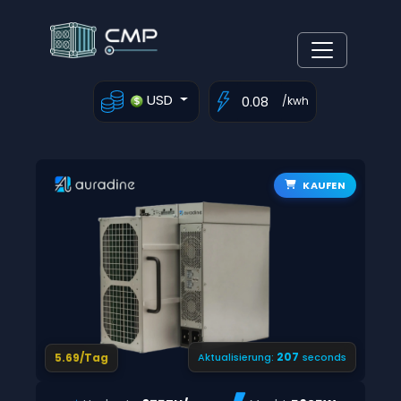
USD
/kwh
KAUFEN
206
5.69/Tag
Aktualisierung:
seconds