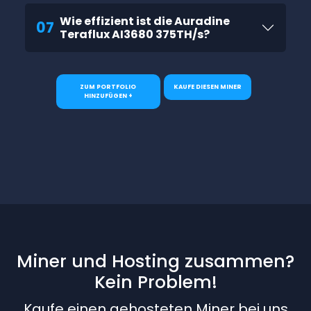
Wie effizient ist die Auradine
07
Teraflux AI3680 375TH/s?
ZUM PORTFOLIO
KAUFE DIESEN MINER
HINZUFÜGEN +
Miner und Hosting zusammen?
Kein Problem!
Kaufe einen gehosteten Miner bei uns