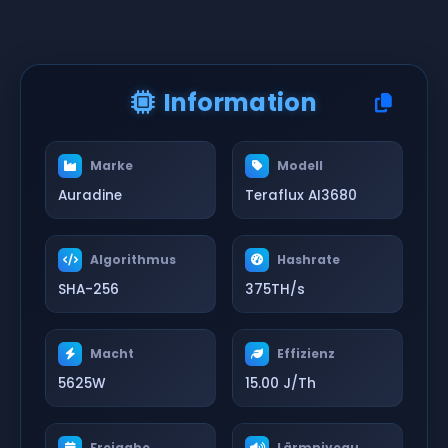
Information
Marke
Modell
Auradine
Teraflux AI3680
Algorithmus
Hashrate
SHA-256
375TH/s
Macht
Effizienz
5625W
15.00 J/Th
Freigabe
Lärmniveau