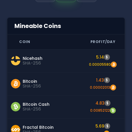
Mineable Coins
COIN
PROFIT/DAY
5.14
$
Nicehash
SHA-256
0.00005580
1.43
$
Bitcoin
SHA-256
0.00002013
4.83
$
Bitcoin Cash
SHA-256
0.00852122
5.69
$
Fractal Bitcoin
SHA-256