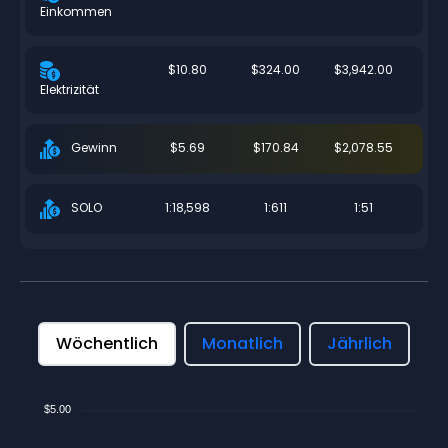
Einkommen
$10.80
$324.00
$3,942.00
Elektrizität
$5.69
$170.84
$2,078.55
Gewinn
1:18,598
1:611
1:51
SOLO
Wöchentlich
Monatlich
Jährlich
$5.00