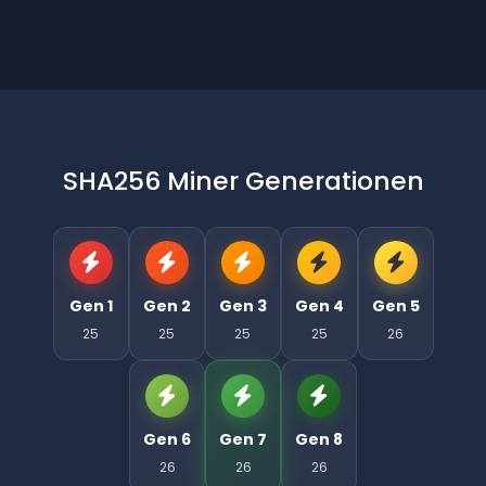
SHA256 Miner Generationen
Gen 1
Gen 2
Gen 3
Gen 4
Gen 5
25
25
25
25
26
Gen 6
Gen 7
Gen 8
26
26
26