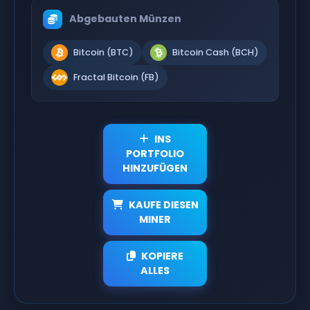
Abgebauten Münzen
Bitcoin (BTC)
Bitcoin Cash (BCH)
Fractal Bitcoin (FB)
INS
PORTFOLIO
HINZUFÜGEN
KAUFE DIESEN
MINER
KOPIERE
ALLES