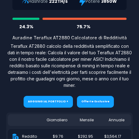
Hashrate
222TH/s
Potere
3850W
24.3%
75.7%
Auradine Teraflux AT2880 Calcolatore di Redditività
Teraflux AT2880 calcolo della redditività semplificato con
dati in tempo reale: Calcola il valore del tuo Teraflux AT2880
con il nostro facile calcolatore per miner ASIC! Indichiamo il
reddito basato sulle ricompense di mining in tempo reale e
detraiamo i costi dell'elettricità per farti scoprire facilmente il
profitto che guadagni ogni giorno, mese o anno con il tuo
miner.
AGGIUNGI AL PORTFOLIO +
Offerte Esclusive
Giornaliero
Mensile
Annuale
$9.76
$292.95
$3,564.17
Reddito