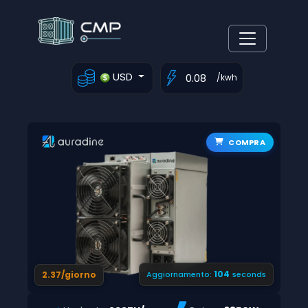
USD
/kwh
COMPRA
103
2.37/giorno
Aggiornamento:
seconds