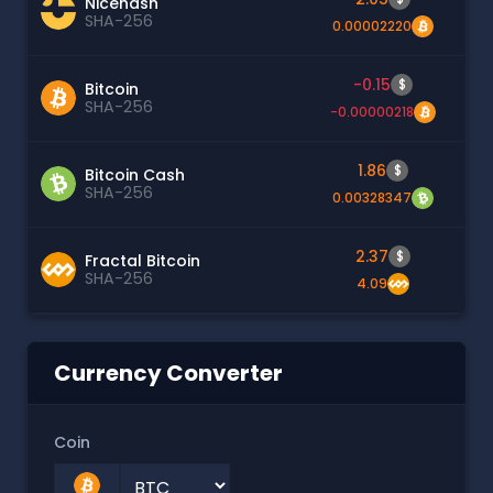
Nicehash
SHA-256
0.00002220
-0.15
$
Bitcoin
SHA-256
-0.00000218
1.86
$
Bitcoin Cash
SHA-256
0.00328347
2.37
$
Fractal Bitcoin
SHA-256
4.09
Currency Converter
Coin