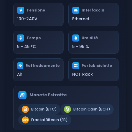
Tensione
Interfaccia
100-240V
Ethernet
Tempo
Umidità
5 - 45 °C
5 - 95 %
Raffreddamento
Portabiciclette
Air
NOT Rack
Monete Estratte
Bitcoin (BTC)
Bitcoin Cash (BCH)
Fractal Bitcoin (FB)