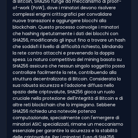
di Bitcoin, SHA256 funge da meccanismo di proof-
of-work (PoW), dove i minatori devono risolvere
complessi enigmi crittografici per convalidare
nuove transazioni e aggiungere blocchi alla
blockchain. Questo processo coinvolge i minatori
che hashing ripetutamente i dati dei blocchi con
SHA256, modificando gli input fino a trovare un hash
che soddisfi il livello di difficoltà richiesto, blindando
la rete contro attacchi e prevenendo la doppia
spesa. La natura competitiva del mining basato su
SHA256 assicura che nessun singolo soggetto possa
controllare facilmente la rete, contribuendo alla
struttura decentralizzata di Bitcoin. Considerata la
sua robusta sicurezza e l'adozione diffusa nello
spazio delle criptovalute, SHA256 gioca un ruolo
cruciale nella protezione dell'integrità di Bitcoin e di
altre reti blockchain che lo impiegano. Sebbene
SHA256 richieda una notevole potenza
computazionale, specialmente con l'emergere di
minatori ASIC specializzati, rimane un meccanismo
essenziale per garantire la sicurezza e la stabilità
delle criptovalute. Per i minatori, l'uso di SHA256