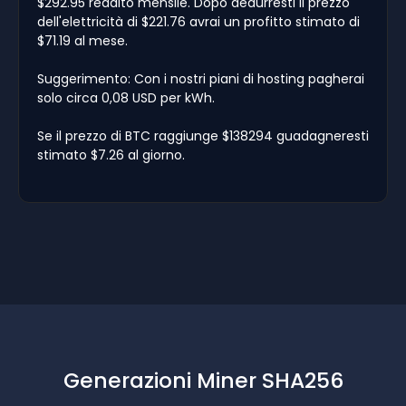
$292.95 reddito mensile. Dopo dedurresti il prezzo
dell'elettricità di $221.76 avrai un profitto stimato di
$71.19 al mese.
Suggerimento: Con i nostri piani di hosting pagherai
solo circa 0,08 USD per kWh.
Se il prezzo di BTC raggiunge $138294 guadagneresti
stimato $7.26 al giorno.
Generazioni Miner SHA256