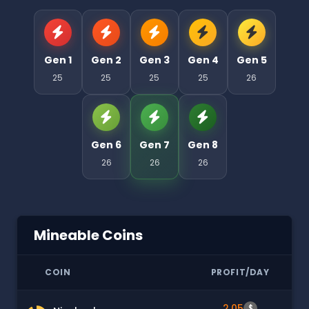
Gen 1
Gen 2
Gen 3
Gen 4
Gen 5
25
25
25
25
26
Gen 6
Gen 7
Gen 8
26
26
26
Mineable Coins
COIN
PROFIT/DAY
2.05
$