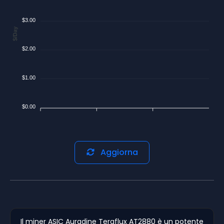
$3.00
$/Day
$2.00
$1.00
$0.00
Aggiorna
Il miner ASIC Auradine Teraflux AT2880 è un potente