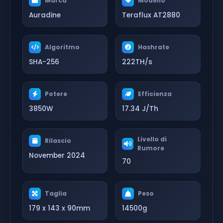
Marca
Modello
Auradine
Teraflux AT2880
Algoritmo
Hashrate
SHA-256
222TH/s
Potere
Efficienza
3850W
17.34 J/Th
Livello di
Rilascio
Rumore
November 2024
70
Taglia
Peso
179 x 143 x 90mm
14500g