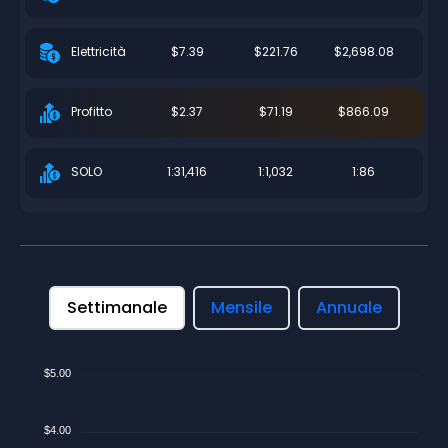
$7.39
$221.76
$2,698.08
Elettricità
$2.37
$71.19
$866.09
Profitto
1:31,416
1:1,032
1:86
SOLO
Settimanale
Mensile
Annuale
$5.00
$4.00