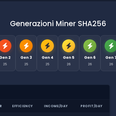
Generazioni Miner SHA256
Gen 2
Gen 3
Gen 4
Gen 5
Gen 6
Gen 
25
25
25
26
26
26
R
EFFICIENCY
INCOME/DAY
PROFIT/DAY