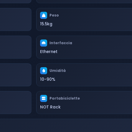
Peso
15.5kg
Interfaccia
Ethernet
Umidità
10-90%
Portabiciclette
NOT Rack