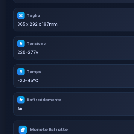
Taglia
365 x 292 x 197mm
Tensione
220-277v
Tempo
-20-45°C
Raffreddamento
Air
Monete Estratte