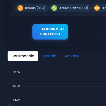
Bitcoin (BTC)
Bitcoin Cash (BCH)
Fr
AGGIUNGI AL
PORTFOLIO
Settimanale
Mensile
Annuale
$5.00
$4.00
$3.00
$/Day