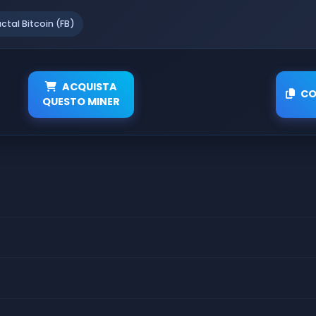
actal Bitcoin (FB)
ACQUISTA
CO
QUESTO MINER