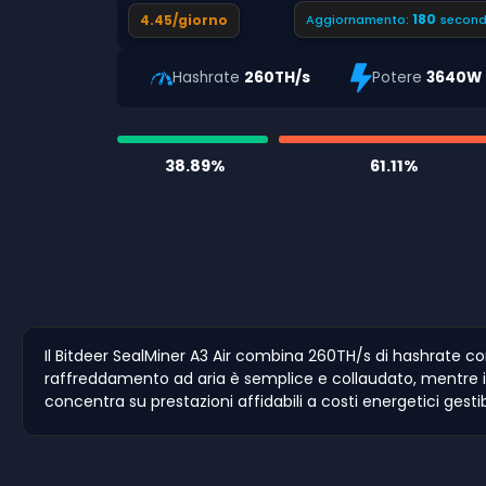
179
4.45/giorno
Aggiornamento:
second
Hashrate
260TH/s
Potere
3640W
38.89%
61.11%
Il Bitdeer SealMiner A3 Air combina 260TH/s di hashrate co
raffreddamento ad aria è semplice e collaudato, mentre il p
concentra su prestazioni affidabili a costi energetici gesti