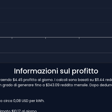
Informazioni sul profitto
aendo $4.45 profitto al giorno. I calcoli sono basati su $11.44 r
 in grado di generare fino a $343.09 reddito mensile. Dopo dedurrest
lo circa 0,08 USD per kWh.
mato $10.17 al giorno.