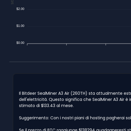
$2.00
$1.00
$0.00
Il Bitdeer SealMiner A3 Air (260TH) sta attualmente estr
dell'elettricità. Questo significa che SealMiner A3 Air è
stimato di $133.43 al mese.
Suggerimento: Con i nostri piani di hosting pagherai so
Se il prezzo di BTC raggiunge $138294 guadagneresti sti