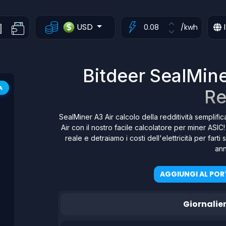
USD
I
/kwh
Bitdeer SealMine
A
Re
SealMiner A3 Air calcolo della redditività semplific
Air con il nostro facile calcolatore per miner ASIC
reale e detraiamo i costi dell'elettricità per far
ann
AGGIUNGI AL POR
Giornalie