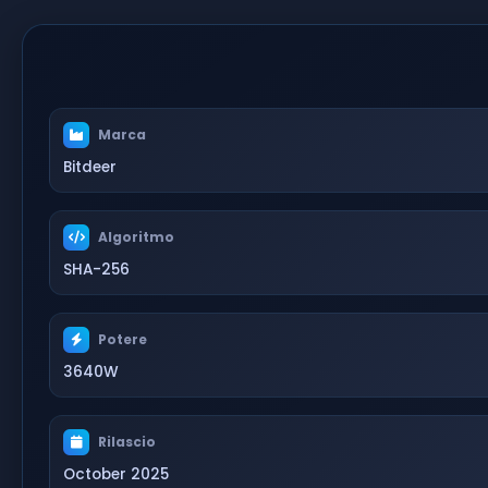
Marca
Bitdeer
Algoritmo
SHA-256
Potere
3640W
Rilascio
October 2025