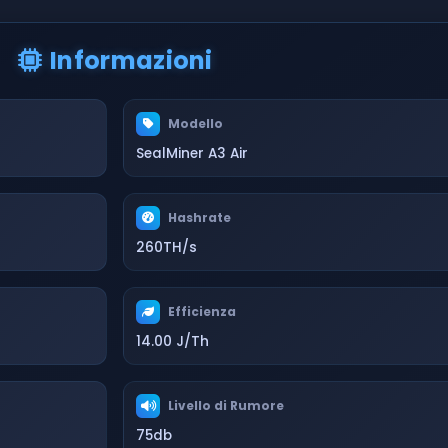
Informazioni
Modello
SealMiner A3 Air
Hashrate
260TH/s
Efficienza
14.00 J/Th
Livello di Rumore
75db