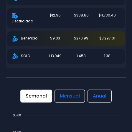
$12.96
$388.80
$4,730.40
Electricidad
$9.03
$270.99
$3,297.01
Beneficio
1:13,949
1:458
1:38
SOLO
Semanal
Mensual
Anual
$5.00
$4.00