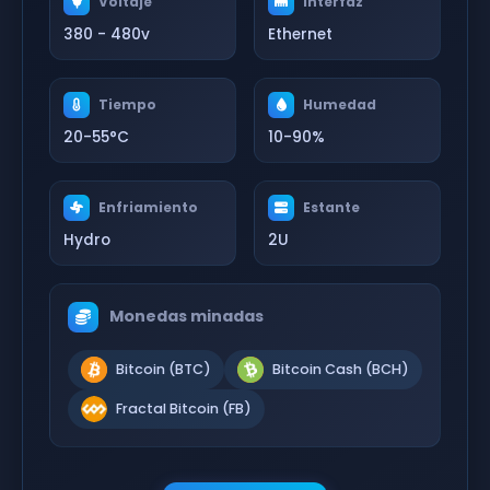
Voltaje
Interfaz
380 - 480v
Ethernet
Tiempo
Humedad
20-55°C
10-90%
Enfriamiento
Estante
Hydro
2U
Monedas minadas
Bitcoin (BTC)
Bitcoin Cash (BCH)
Fractal Bitcoin (FB)