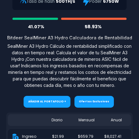
Tasa de hash
500TH/s
Poder
6750W
41.07%
58.93%
Bitdeer SealMiner A3 Hydro Calculadora de Rentabilidad
SealMiner A3 Hydro Cálculo de rentabilidad simplificado con
datos en tiempo real: Calcula el valor de tu SealMiner A3
Hydro ¡Con nuestra calculadora de mineros ASIC fácil de
usar! Indicamos los ingresos basados en recompensas de
minería en tiempo real y restamos los costos de electricidad
para que puedas descubrir fácilmente el beneficio que
obtienes cada día, mes o año con tu minero.
AÑADIR AL PORTAFOLIO +
Ofertas Exclusivas
Diario
Mensual
Anual
$21.99
$659.79
$8,027.41
Ingreso