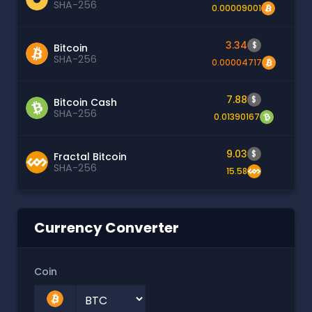
SHA-256
0.00009001
3.34
$
Bitcoin
SHA-256
0.00004717
7.88
$
Bitcoin Cash
SHA-256
0.01390167
9.03
$
Fractal Bitcoin
SHA-256
15.58
Currency Converter
Coin