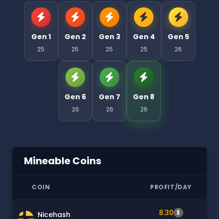
Gen 1
Gen 2
Gen 3
Gen 4
Gen 5
25
25
25
25
26
Gen 6
Gen 7
Gen 8
26
26
26
Mineable Coins
COIN
PROFIT/DAY
8.30
$
Nicehash