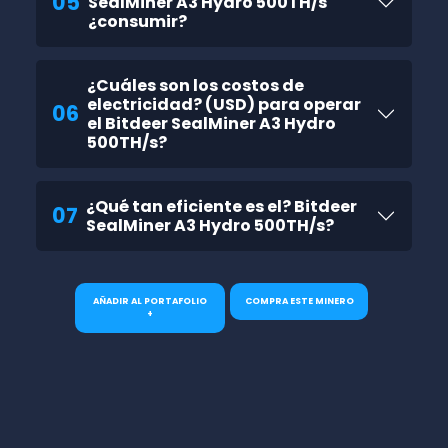
05
SealMiner A3 Hydro 500TH/s
¿consumir?
¿Cuáles son los costos de
electricidad? (USD) para operar
06
el Bitdeer SealMiner A3 Hydro
500TH/s?
¿Qué tan eficiente es el? Bitdeer
07
SealMiner A3 Hydro 500TH/s?
AÑADIR AL PORTAFOLIO
COMPRA ESTE MINERO
+