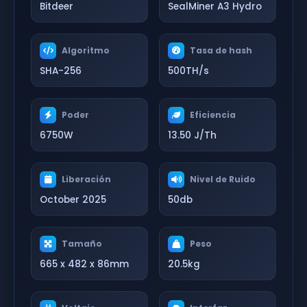
Bitdeer
SealMiner A3 Hydro
Algoritmo
Tasa de hash
SHA-256
500TH/s
Poder
Eficiencia
6750W
13.50 J/Th
Liberación
Nivel de Ruido
October 2025
50db
Tamaño
Peso
665 x 482 x 86mm
20.5kg