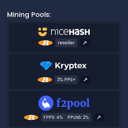
Mining Pools:
reseller
3% PPS+
FPPS: 4%
PPLNS: 2%