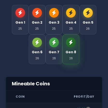
Gen 1
Gen 2
Gen 3
Gen 4
Gen 5
25
25
25
25
26
Gen 6
Gen 7
Gen 8
26
26
26
Mineable Coins
COIN
PROFIT/DAY