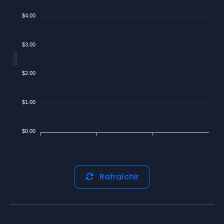
$4.00
$3.00
$/Day
$2.00
$1.00
$0.00
Rafraîchir