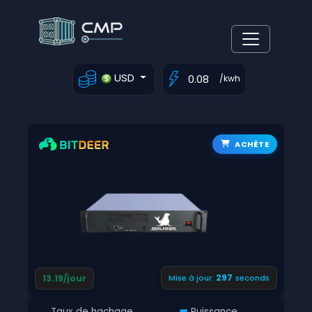
USD
/kwh
ACHÈTE
296
13.19/jour
Mise à jour:
seconds
Taux de hachage
Puissance