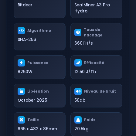
Bitdeer
SealMiner A3 Pro
Hydro
Taux de
Algorithme
hachage
SHA-256
660TH/s
Puissance
Efficacité
8250W
12.50 J/Th
Libération
Niveau de bruit
October 2025
50db
Taille
Poids
665 x 482 x 86mm
20.5kg