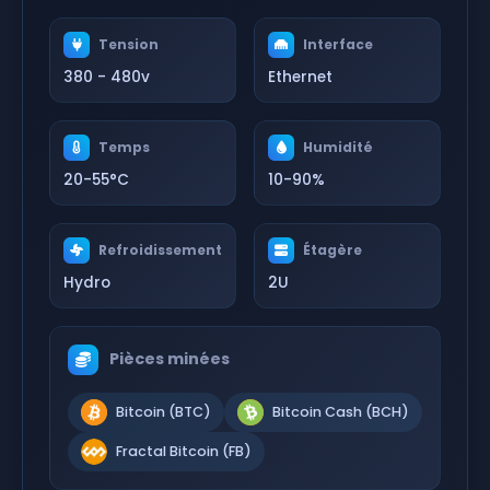
Tension
Interface
380 - 480v
Ethernet
Temps
Humidité
20-55°C
10-90%
Refroidissement
Étagère
Hydro
2U
Pièces minées
Bitcoin (BTC)
Bitcoin Cash (BCH)
Fractal Bitcoin (FB)