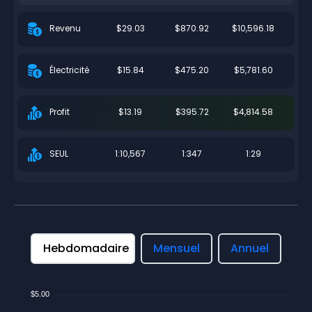
$29.03
$870.92
$10,596.18
Revenu
$15.84
$475.20
$5,781.60
Électricité
$13.19
$395.72
$4,814.58
Profit
1:10,567
1:347
1:29
SEUL
Hebdomadaire
Mensuel
Annuel
$5.00