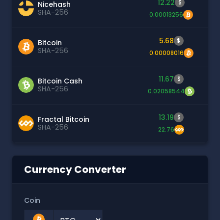
12.22
$
Nicehash
SHA-256
0.00013256
5.68
$
Bitcoin
SHA-256
0.00008016
11.67
$
Bitcoin Cash
SHA-256
0.02058544
13.19
$
Fractal Bitcoin
SHA-256
22.76
Currency Converter
Coin