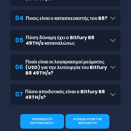
04
Ποιος είναι ο κατασκευαστής του B8?
Πόση δύναμη έχει ο Bitfury B8
05
49TH/s καταναλώνω;
Ποιόι είναι οι λογαριασμοί ρεύματος
06
(USD) για την λειτουργία του Bitfury
B8 49TH/s?
Πόσο αποδοτικός είναι ο Bitfury B8
07
49TH/s?
ΠΡΟΣΘΕΣΗ ΣΤΟ
ΑΓΟΡΑΣΕ ΑΥΤΟΝ ΤΟΝ
ΧΑΡΤΟΦΥΛΑΚΙΟ +
ΜΕΤΑΛΛΕΥΤΗ