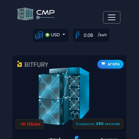
USD
/kwh
ΑΓΟΡΑ
289
-10.13/μέρα
Ενημέρωση:
seconds