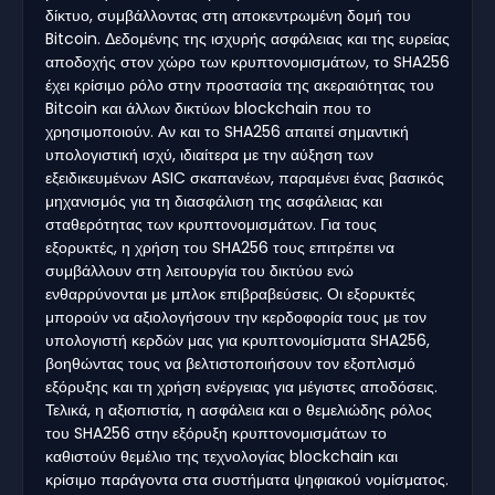
δίκτυο, συμβάλλοντας στη αποκεντρωμένη δομή του
Bitcoin. Δεδομένης της ισχυρής ασφάλειας και της ευρείας
αποδοχής στον χώρο των κρυπτονομισμάτων, το SHA256
έχει κρίσιμο ρόλο στην προστασία της ακεραιότητας του
Bitcoin και άλλων δικτύων blockchain που το
χρησιμοποιούν. Αν και το SHA256 απαιτεί σημαντική
υπολογιστική ισχύ, ιδιαίτερα με την αύξηση των
εξειδικευμένων ASIC σκαπανέων, παραμένει ένας βασικός
μηχανισμός για τη διασφάλιση της ασφάλειας και
σταθερότητας των κρυπτονομισμάτων. Για τους
εξορυκτές, η χρήση του SHA256 τους επιτρέπει να
συμβάλλουν στη λειτουργία του δικτύου ενώ
ενθαρρύνονται με μπλοκ επιβραβεύσεις. Οι εξορυκτές
μπορούν να αξιολογήσουν την κερδοφορία τους με τον
υπολογιστή κερδών μας για κρυπτονομίσματα SHA256,
βοηθώντας τους να βελτιστοποιήσουν τον εξοπλισμό
εξόρυξης και τη χρήση ενέργειας για μέγιστες αποδόσεις.
Τελικά, η αξιοπιστία, η ασφάλεια και ο θεμελιώδης ρόλος
του SHA256 στην εξόρυξη κρυπτονομισμάτων το
καθιστούν θεμέλιο της τεχνολογίας blockchain και
κρίσιμο παράγοντα στα συστήματα ψηφιακού νομίσματος.