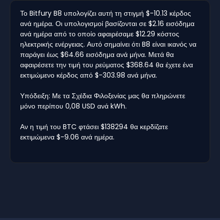
Το Bitfury B8 υπολογίζει αυτή τη στιγμή $-10.13 κέρδος
ανά ημέρα. Οι υπολογισμοί βασίζονται σε $2.16 εισόδημα
ανά ημέρα από το οποίο αφαιρέσαμε $12.29 κόστος
ηλεκτρικής ενέργειας. Αυτό σημαίνει ότι B8 είναι ικανός να
παράγει έως $64.66 εισόδημα ανά μήνα. Μετά θα
αφαιρέσετε την τιμή του ρεύματος $368.64 θα έχετε ένα
εκτιμώμενο κέρδος από $-303.98 ανά μήνα.
Υπόδειξη: Με τα Σχέδια Φιλοξενίας μας θα πληρώνετε
μόνο περίπου 0,08 USD ανά kWh.
Αν η τιμή του BTC φτάσει $138294 θα κερδίζατε
εκτιμώμενα $-9.06 ανά ημέρα.