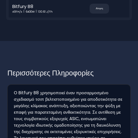
Bitfury B8
Αίτηση
49TH/s
6400W
130.61 J/Th
Περισσότερες Πληροφορίες
Ο Bitfury B8 χρησιμοποιεί έναν προσαρμοσμένο
σχεδιασμό τσιπ βελτιστοποιημένο για αποδοτικότητα σε
μεγάλης κλίμακας ανάπτυξη, αξιοποιώντας την ψύξη με
επαφή για παρατεταμένη ανθεκτικότητα. Σε αντίθεση με
τους συμβατικούς εξορυχείς ASIC, ενσωματώνει
τεχνολογία ιδιωτικής ομαδοποίησης για τη διευκόλυνση
της διαχείρισης σε εκτεταμένες εξορυκτικές επιχειρήσεις.
Το λογισμικό του επιτρέπει ρυθμίσεις ισχύος σε