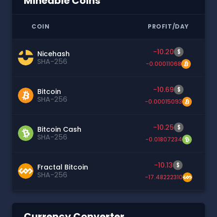
Mineable Coins
COIN
PROFIT/DAY
-10.20
$
Nicehash
SHA-256
-0.00011068
-10.69
$
Bitcoin
SHA-256
-0.00015093
-10.25
$
Bitcoin Cash
SHA-256
-0.01807234
-10.13
$
Fractal Bitcoin
SHA-256
-17.48222310
Currency Converter