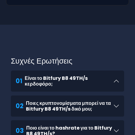
Συχνές Ερωτήσεις
Είναι το Bitfury B8 49TH/s
01
κερδοφόρο;
Ποιες κρυπτονομίσματα μπορεί να τα
02
Bitfury B8 49TH/s δικό μου;
Ποιο είναι το hashrate για το Bitfury
03
B8 49TH/s?