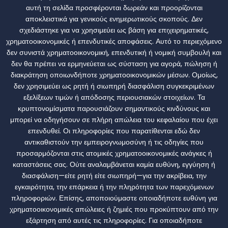
αυτή τη σελίδα προσφέρονται δωρεάν και προορίζονται
αποκλειστικά για γενικούς ενημερωτικούς σκοπούς. Δεν
σχεδιάστηκε για να χρησιμεύει ως βάση για επιχειρηματικές,
χρηματοοικονομικές ή επενδυτικές αποφάσεις. Αυτό το περιεχόμενο
δεν συνιστά χρηματοοικονομική, επενδυτική ή νομική συμβουλή και
δεν θα πρέπει να ερμηνεύεται ως σύσταση για αγορά, πώληση ή
διακράτηση οποιωνδήποτε χρηματοοικονομικών μέσων. Ομοίως,
δεν χρησιμεύει ως ρητή ή σιωπηρή διασφάλιση συγκεκριμένων
εξελίξεων τιμών ή απόδοσης περιουσιακών στοιχείων. Τα
κρυπτονομίσματα παρουσιάζουν σημαντικούς κινδύνους και
μπορεί να οδηγήσουν σε πλήρη απώλεια του κεφαλαίου που έχει
επενδυθεί. Οι πληροφορίες που παρατίθενται εδώ δεν
αντικαθιστούν την εμπειρογνωμοσύνη ή τις οδηγίες που
προσαρμόζονται στις ατομικές χρηματοοικονομικές ανάγκες ή
καταστάσεις σας. Ούτε αναλαμβάνεται καμία ευθύνη, εγγύηση ή
διασφάλιση—είτε ρητή είτε σιωπηρή—για την ακρίβεια, την
εγκαιρότητα, την επάρκεια ή την πληρότητα των παρεχόμενων
πληροφοριών. Επίσης, αποποιούμαστε οποιαδήποτε ευθύνη για
χρηματοοικονομικές απώλειες ή ζημιές που προκύπτουν από την
εξάρτηση από αυτές τις πληροφορίες. Για οποιαδήποτε