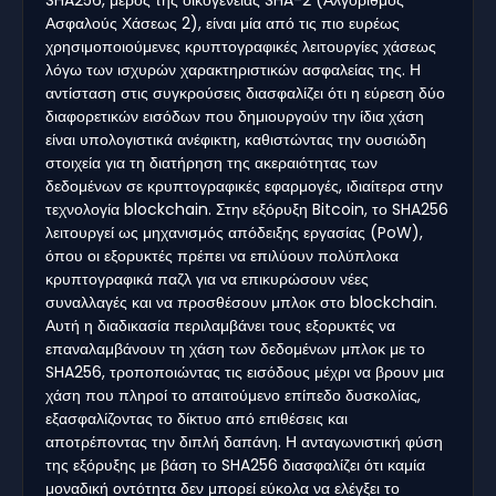
Ασφαλούς Χάσεως 2), είναι μία από τις πιο ευρέως
χρησιμοποιούμενες κρυπτογραφικές λειτουργίες χάσεως
λόγω των ισχυρών χαρακτηριστικών ασφαλείας της. Η
αντίσταση στις συγκρούσεις διασφαλίζει ότι η εύρεση δύο
διαφορετικών εισόδων που δημιουργούν την ίδια χάση
είναι υπολογιστικά ανέφικτη, καθιστώντας την ουσιώδη
στοιχεία για τη διατήρηση της ακεραιότητας των
δεδομένων σε κρυπτογραφικές εφαρμογές, ιδιαίτερα στην
τεχνολογία blockchain. Στην εξόρυξη Bitcoin, το SHA256
λειτουργεί ως μηχανισμός απόδειξης εργασίας (PoW),
όπου οι εξορυκτές πρέπει να επιλύουν πολύπλοκα
κρυπτογραφικά παζλ για να επικυρώσουν νέες
συναλλαγές και να προσθέσουν μπλοκ στο blockchain.
Αυτή η διαδικασία περιλαμβάνει τους εξορυκτές να
επαναλαμβάνουν τη χάση των δεδομένων μπλοκ με το
SHA256, τροποποιώντας τις εισόδους μέχρι να βρουν μια
χάση που πληροί το απαιτούμενο επίπεδο δυσκολίας,
εξασφαλίζοντας το δίκτυο από επιθέσεις και
αποτρέποντας την διπλή δαπάνη. Η ανταγωνιστική φύση
της εξόρυξης με βάση το SHA256 διασφαλίζει ότι καμία
μοναδική οντότητα δεν μπορεί εύκολα να ελέγξει το