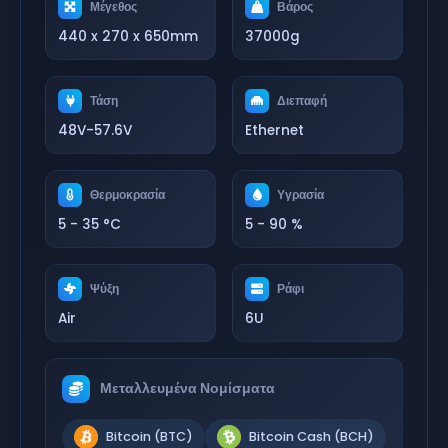
Μέγεθος
Βάρος
440 x 270 x 650mm
37000g
Τάση
Διεπαφή
48V-57.6V
Ethernet
Θερμοκρασία
Υγρασία
5 - 35 °C
5 - 90 %
Ψύξη
Ράφι
Air
6U
Μεταλλευμένα Νομίσματα
Bitcoin (BTC)
Bitcoin Cash (BCH)