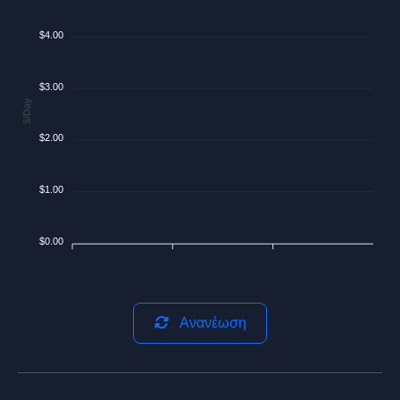
$4.00
$3.00
$/Day
$2.00
$1.00
$0.00
Ανανέωση