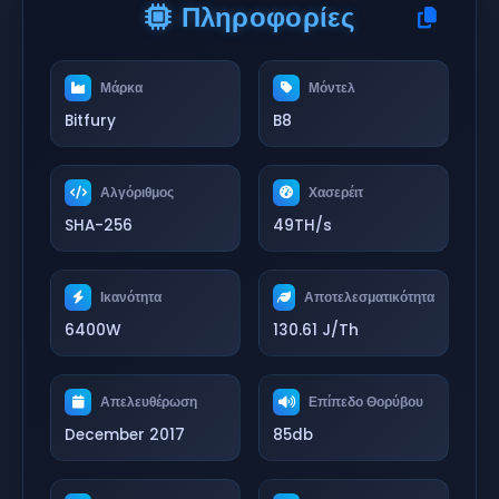
Πληροφορίες
Μάρκα
Μόντελ
Bitfury
B8
Αλγόριθμος
Χασερέιτ
SHA-256
49TH/s
Ικανότητα
Αποτελεσματικότητα
6400W
130.61 J/Th
Απελευθέρωση
Επίπεδο Θορύβου
December 2017
85db