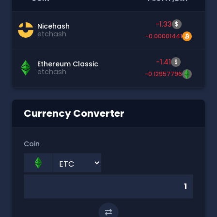
-1.33
$
Nicehash
etchash
-0.00001441
-1.41
$
Ethereum Classic
etchash
-0.12957796
Currency Converter
Coin
⇄