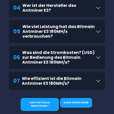
Wer ist der Hersteller des
04
Antminer E3?
Wie viel Leistung hat das Bitmain
05
Antminer E3 180MH/s
verbrauchen?
Was sind die Stromkosten? (USD)
06
zur Bedienung des Bitmain
Antminer E3 180MH/s?
Wie effizient ist die Bitmain
07
Antminer E3 180MH/s?
ZUM PORTFOLIO
KAUFE DIESEN MINER
HINZUFÜGEN +