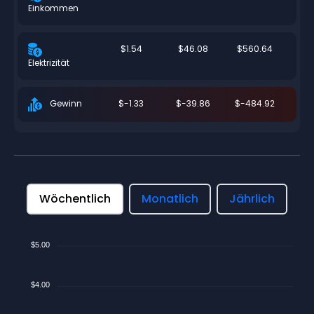
Einkommen
$1.54
$46.08
$560.64
Elektrizität
$-1.33
$-39.86
$-484.92
Gewinn
Wöchentlich
Monatlich
Jährlich
$5.00
$4.00