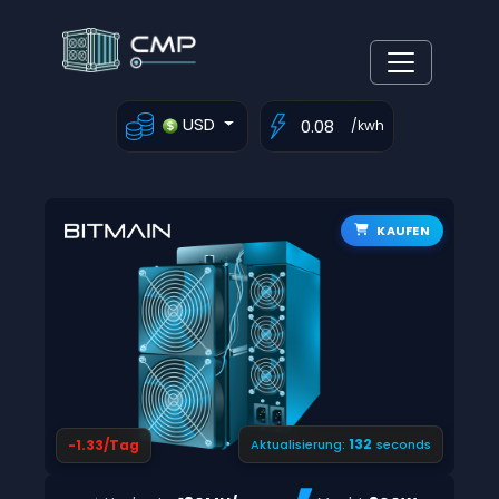
USD
/kwh
KAUFEN
131
-1.33/Tag
Aktualisierung:
seconds