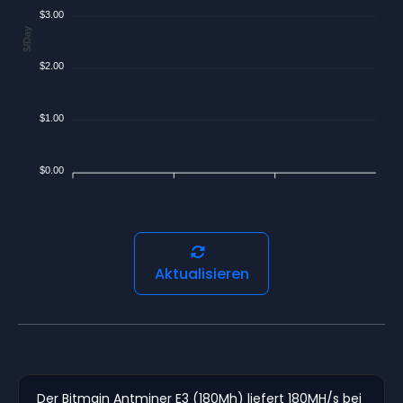
$3.00
$/Day
$2.00
$1.00
$0.00
Aktualisieren
Der Bitmain Antminer E3 (180Mh) liefert 180MH/s bei