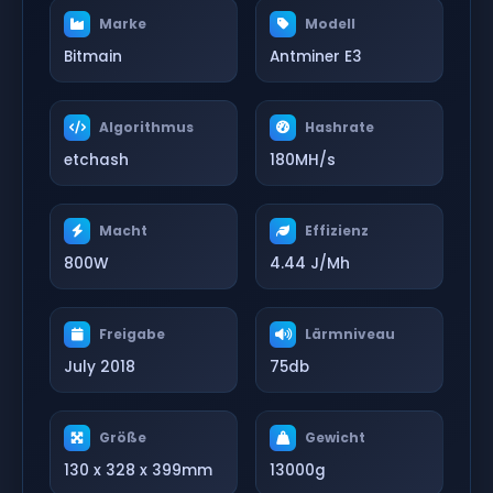
Marke
Modell
Bitmain
Antminer E3
Algorithmus
Hashrate
etchash
180MH/s
Macht
Effizienz
800W
4.44 J/Mh
Freigabe
Lärmniveau
July 2018
75db
Größe
Gewicht
130 x 328 x 399mm
13000g