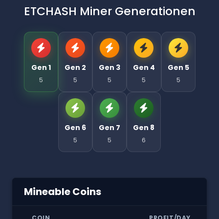
ETCHASH Miner Generationen
Gen 1
Gen 2
Gen 3
Gen 4
Gen 5
5
5
5
5
5
Gen 6
Gen 7
Gen 8
5
5
6
Mineable Coins
COIN
PROFIT/DAY