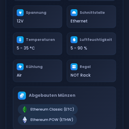
Spannung
Schnittstelle
12V
Ethernet
Temperaturen
Luftfeuchtigkeit
5 - 35 °C
5 - 90 %
Kühlung
Regal
Air
NOT Rack
Abgebauten Münzen
Ethereum Classic (ETC)
Ethereum POW (ETHW)