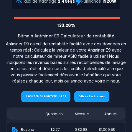
Taux de hachage
2.4GH/s
Puissance
1920W
133.28%
Bitmain Antminer E9 Calculateur de rentabilité
Antminer E9 calcul de rentabilité facilité avec des données en
temps réel : Calculez la valeur de votre Antminer E9 avec
notre calculateur de mineur ASIC facile à utiliser ! Nous
indiquons les revenus basés sur les récompenses de minage
en temps réel et déduisons les coûts d'électricité afin que
vous puissiez facilement découvrir le bénéfice que vous
réalisez chaque jour, mois ou année avec votre mineur.
AJOUTER AU PORTEFEUILLE +
Offres Exclusives
Quotidien
Mensuel
Annuel
$2.77
$82.98
$1,009.55
Revenu