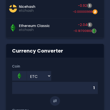
-0.92
$
Nicehash
etchash
-0.00000998
-2.04
$
Ethereum Classic
etchash
-0.18700883
Currency Converter
Coin
⇄