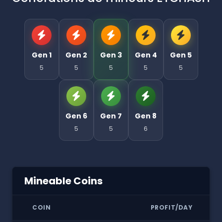
Gen 1
Gen 2
Gen 3
Gen 4
Gen 5
5
5
5
5
5
Gen 6
Gen 7
Gen 8
5
5
6
Mineable Coins
COIN
PROFIT/DAY