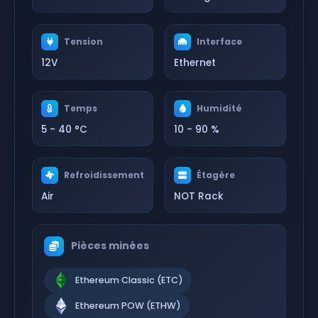
Tension
Interface
12V
Ethernet
Temps
Humidité
5 - 40 °C
10 - 90 %
Refroidissement
Étagère
Air
NOT Rack
Pièces minées
Ethereum Classic (ETC)
Ethereum POW (ETHW)