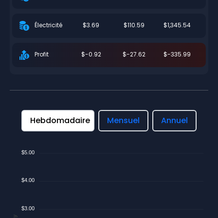
$3.69
$110.59
$1,345.54
Électricité
$-0.92
$-27.62
$-335.99
Profit
Hebdomadaire
Mensuel
Annuel
$5.00
$4.00
$3.00