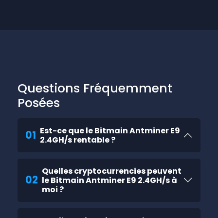
Questions Fréquemment
Posées
Est-ce que le Bitmain Antminer E9
01
2.4GH/s rentable ?
Quelles cryptocurrencies peuvent
02
le Bitmain Antminer E9 2.4GH/s à
moi ?