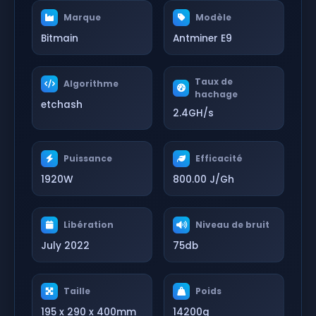
Marque
Modèle
Bitmain
Antminer E9
Taux de
Algorithme
hachage
etchash
2.4GH/s
Puissance
Efficacité
1920W
800.00 J/Gh
Libération
Niveau de bruit
July 2022
75db
Taille
Poids
195 x 290 x 400mm
14200g