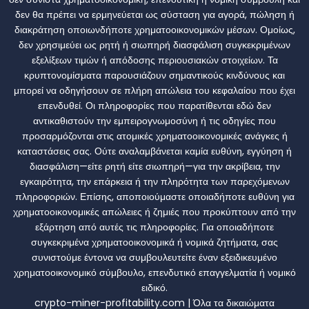
δεν θα πρέπει να ερμηνεύεται ως σύσταση για αγορά, πώληση ή
διακράτηση οποιωνδήποτε χρηματοοικονομικών μέσων. Ομοίως,
δεν χρησιμεύει ως ρητή ή σιωπηρή διασφάλιση συγκεκριμένων
εξελίξεων τιμών ή απόδοσης περιουσιακών στοιχείων. Τα
κρυπτονομίσματα παρουσιάζουν σημαντικούς κινδύνους και
μπορεί να οδηγήσουν σε πλήρη απώλεια του κεφαλαίου που έχει
επενδυθεί. Οι πληροφορίες που παρατίθενται εδώ δεν
αντικαθιστούν την εμπειρογνωμοσύνη ή τις οδηγίες που
προσαρμόζονται στις ατομικές χρηματοοικονομικές ανάγκες ή
καταστάσεις σας. Ούτε αναλαμβάνεται καμία ευθύνη, εγγύηση ή
διασφάλιση—είτε ρητή είτε σιωπηρή—για την ακρίβεια, την
εγκαιρότητα, την επάρκεια ή την πληρότητα των παρεχόμενων
πληροφοριών. Επίσης, αποποιούμαστε οποιαδήποτε ευθύνη για
χρηματοοικονομικές απώλειες ή ζημιές που προκύπτουν από την
εξάρτηση από αυτές τις πληροφορίες. Για οποιαδήποτε
συγκεκριμένα χρηματοοικονομικά ή νομικά ζητήματα, σας
συνιστούμε έντονα να συμβουλευτείτε έναν εξειδικευμένο
χρηματοοικονομικό σύμβουλο, επενδυτικό επαγγελματία ή νομικό
ειδικό.
crypto-miner-profitability.com | Όλα τα δικαιώματα