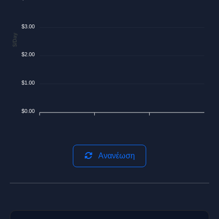
$3.00
$/Day
$2.00
$1.00
$0.00
Ανανέωση