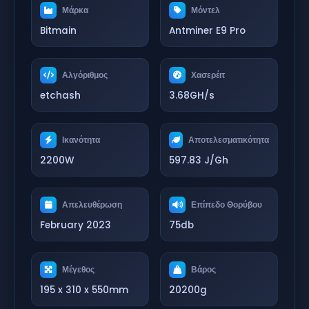
Μάρκα
Μόντελ
Bitmain
Antminer E9 Pro
Αλγόριθμος
Χασερέιτ
etchash
3.68GH/s
Ικανότητα
Αποτελεσματικότητα
2200W
597.83 J/Gh
Απελευθέρωση
Επίπεδο Θορύβου
February 2023
75db
Μέγεθος
Βάρος
195 x 310 x 550mm
20200g