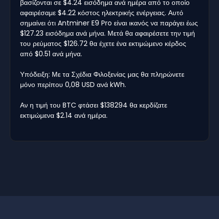
βασίζονται σε $4.24 εισόδημα ανά ημέρα από το οποίο
αφαιρέσαμε $4.22 κόστος ηλεκτρικής ενέργειας. Αυτό
σημαίνει ότι Antminer E9 Pro είναι ικανός να παράγει έως
$127.23 εισόδημα ανά μήνα. Μετά θα αφαιρέσετε την τιμή
του ρεύματος $126.72 θα έχετε ένα εκτιμώμενο κέρδος
από $0.51 ανά μήνα.
Υπόδειξη: Με τα Σχέδια Φιλοξενίας μας θα πληρώνετε
μόνο περίπου 0,08 USD ανά kWh.
Αν η τιμή του BTC φτάσει $138294 θα κερδίζατε
εκτιμώμενα $2.14 ανά ημέρα.