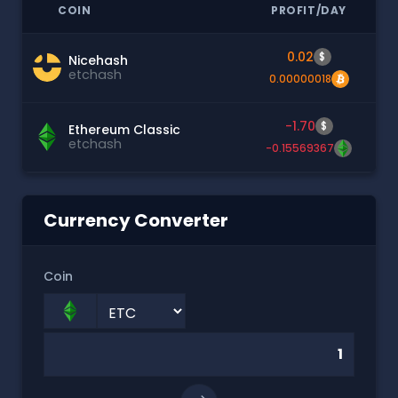
COIN
PROFIT/DAY
0.02
$
Nicehash
etchash
0.00000018
-1.70
$
Ethereum Classic
etchash
-0.15569367
Currency Converter
Coin