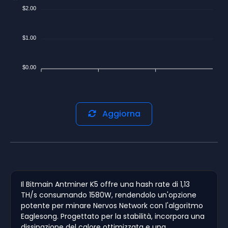
$2.00
$1.00
$0.00
Aggiorna
Il Bitmain Antminer K5 offre una hash rate di 1,13
TH/s consumando 1580W, rendendolo un'opzione
potente per minare Nervos Network con l'algoritmo
Eaglesong. Progettato per la stabilità, incorpora una
dissipazione del calore ottimizzata e una