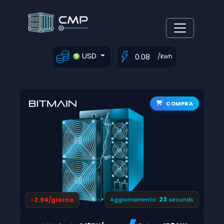
USD
/kwh
COMPRA
23
-2.94/giorno
Aggiornamento:
seconds