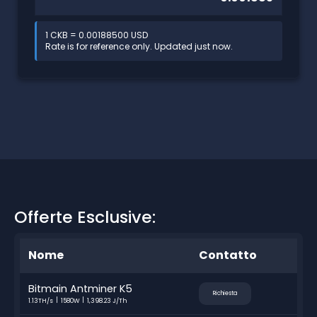
1 CKB = 0.00188500 USD
Rate is for reference only. Updated just now.
Offerte Esclusive:
Nome
Contatto
Bitmain Antminer K5
Richiesta
1.13TH/s
1580W
1,398.23 J/Th