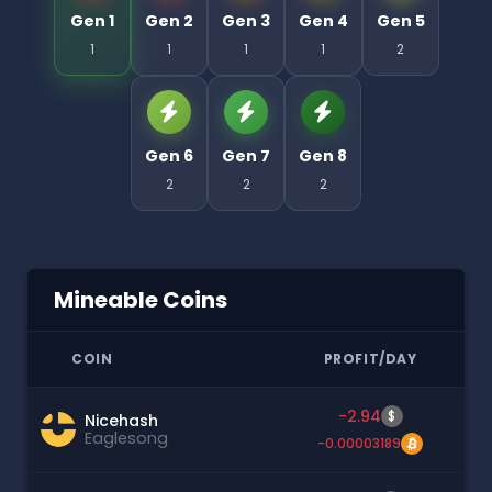
Gen 1
Gen 2
Gen 3
Gen 4
Gen 5
1
1
1
1
2
Gen 6
Gen 7
Gen 8
2
2
2
Mineable Coins
COIN
PROFIT/DAY
-2.94
$
Nicehash
Eaglesong
-0.00003189