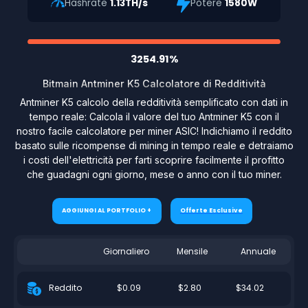
Hashrate
1.13TH/s
Potere
1580W
3254.91%
Bitmain Antminer K5 Calcolatore di Redditività
Antminer K5 calcolo della redditività semplificato con dati in
tempo reale: Calcola il valore del tuo Antminer K5 con il
nostro facile calcolatore per miner ASIC! Indichiamo il reddito
basato sulle ricompense di mining in tempo reale e detraiamo
i costi dell'elettricità per farti scoprire facilmente il profitto
che guadagni ogni giorno, mese o anno con il tuo miner.
AGGIUNGI AL PORTFOLIO +
Offerte Esclusive
Giornaliero
Mensile
Annuale
$0.09
$2.80
$34.02
Reddito