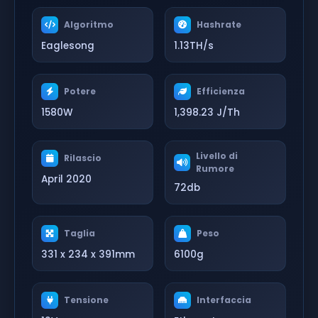
Algoritmo
Hashrate
Eaglesong
1.13TH/s
Potere
Efficienza
1580W
1,398.23 J/Th
Livello di
Rilascio
Rumore
April 2020
72db
Taglia
Peso
331 x 234 x 391mm
6100g
Tensione
Interfaccia