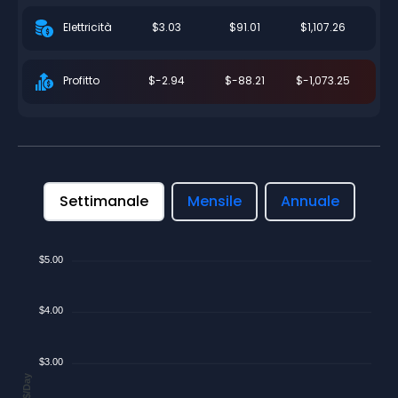
$3.03
$91.01
$1,107.26
Elettricità
$-2.94
$-88.21
$-1,073.25
Profitto
Settimanale
Mensile
Annuale
$5.00
$4.00
$3.00
$/Day