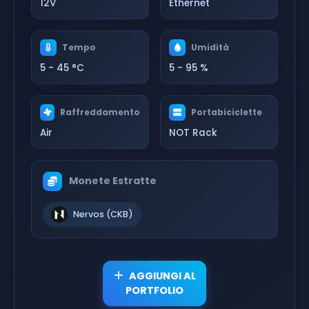
12V
Ethernet
Tempo
Umidità
5 - 45 °C
5 - 95 %
Raffreddamento
Portabiciclette
Air
NOT Rack
Monete Estratte
Nervos (CKB)
AGGIUNGI AL
PORTFOLIO