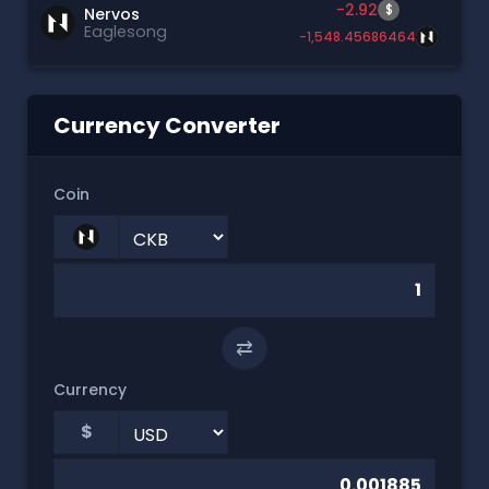
-2.92
$
Nervos
Eaglesong
-1,548.45686464
Currency Converter
Coin
⇄
Currency
$