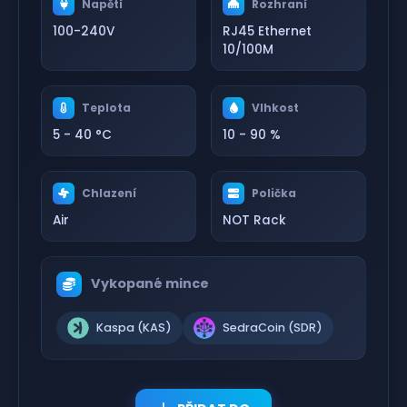
Napětí
Rozhraní
100-240V
RJ45 Ethernet
10/100M
Teplota
Vlhkost
5 - 40 °C
10 - 90 %
Chlazení
Polička
Air
NOT Rack
Vykopané mince
Kaspa (KAS)
SedraCoin (SDR)