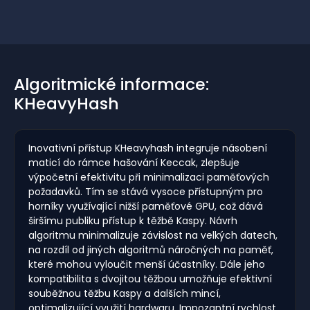
Algoritmické informace:
KHeavyHash
Inovativní přístup KHeavyhash integruje násobení
maticí do rámce hašování Keccak, zlepšuje
výpočetní efektivitu při minimalizaci paměťových
požadavků. Tím se stává vysoce přístupným pro
horníky využívající nižší paměťové GPU, což dává
širšímu publiku přístup k těžbě Kaspy. Návrh
algoritmu minimalizuje závislost na velkých datech,
na rozdíl od jiných algoritmů náročných na paměť,
které mohou vyloučit menší účastníky. Dále jeho
kompatibilita s dvojitou těžbou umožňuje efektivní
souběžnou těžbu Kaspy a dalších mincí,
optimalizující využití hardwaru. Impozantní rychlost