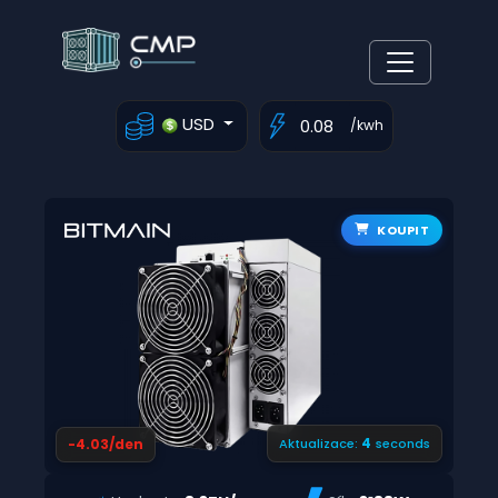
USD
/kwh
KOUPIT
3
-4.03/den
Aktualizace:
seconds