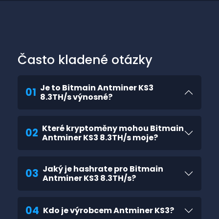
Často kladené otázky
Je to Bitmain Antminer KS3
01
8.3TH/s výnosné?
Které kryptoměny mohou Bitmain
02
Antminer KS3 8.3TH/s moje?
Jaký je hashrate pro Bitmain
03
Antminer KS3 8.3TH/s?
04
Kdo je výrobcem Antminer KS3?