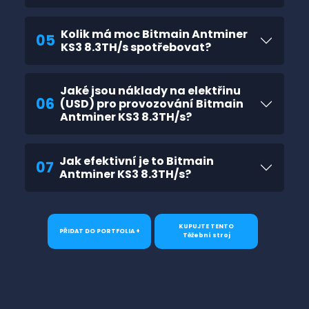
Kolik má moc Bitmain Antminer
05
KS3 8.3TH/s spotřebovat?
Jaké jsou náklady na elektřinu
06
(USD) pro provozování Bitmain
Antminer KS3 8.3TH/s?
Jak efektivní je to Bitmain
07
Antminer KS3 8.3TH/s?
KUPUJTE TENTO
PŘIDAT DO PORTFOLIA +
Těžební stroj