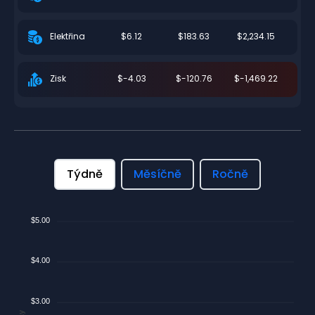
$6.12
$183.63
$2,234.15
Elektřina
$-4.03
$-120.76
$-1,469.22
Zisk
Týdně
Měsíčně
Ročně
$5.00
$4.00
$3.00