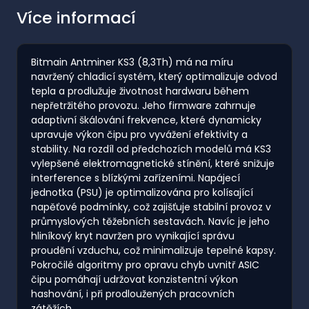
Více informací
Bitmain Antminer KS3 (8,3Th) má na míru
navržený chladicí systém, který optimalizuje odvod
tepla a prodlužuje životnost hardwaru během
nepřetržitého provozu. Jeho firmware zahrnuje
adaptivní škálování frekvence, které dynamicky
upravuje výkon čipu pro vyvážení efektivity a
stability. Na rozdíl od předchozích modelů má KS3
vylepšené elektromagnetické stínění, které snižuje
interference s blízkými zařízeními. Napájecí
jednotka (PSU) je optimalizována pro kolísající
napěťové podmínky, což zajišťuje stabilní provoz v
průmyslových těžebních sestavách. Navíc je jeho
hliníkový kryt navržen pro vynikající správu
proudění vzduchu, což minimalizuje tepelné kapsy.
Pokročilé algoritmy pro opravu chyb uvnitř ASIC
čipu pomáhají udržovat konzistentní výkon
hashování, i při prodloužených pracovních
zátěžích.