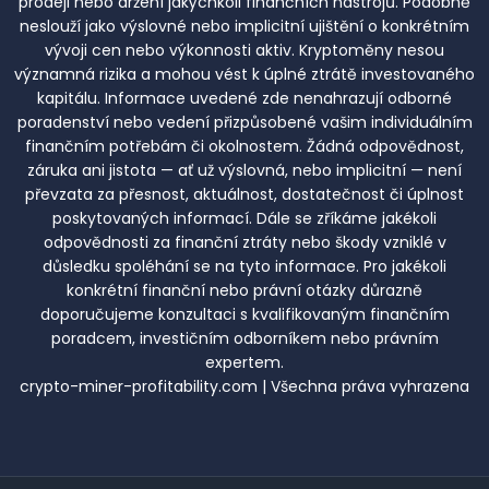
prodeji nebo držení jakýchkoli finančních nástrojů. Podobně
neslouží jako výslovné nebo implicitní ujištění o konkrétním
vývoji cen nebo výkonnosti aktiv. Kryptoměny nesou
významná rizika a mohou vést k úplné ztrátě investovaného
kapitálu. Informace uvedené zde nenahrazují odborné
poradenství nebo vedení přizpůsobené vašim individuálním
finančním potřebám či okolnostem. Žádná odpovědnost,
záruka ani jistota — ať už výslovná, nebo implicitní — není
převzata za přesnost, aktuálnost, dostatečnost či úplnost
poskytovaných informací. Dále se zříkáme jakékoli
odpovědnosti za finanční ztráty nebo škody vzniklé v
důsledku spoléhání se na tyto informace. Pro jakékoli
konkrétní finanční nebo právní otázky důrazně
doporučujeme konzultaci s kvalifikovaným finančním
poradcem, investičním odborníkem nebo právním
expertem.
crypto-miner-profitability.com | Všechna práva vyhrazena