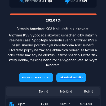
Hashrate
8.3TH/s
Síla
3188W
292.07%
Bitmain Antminer KS3 Kalkulačka ziskovosti
Antminer KS3 Výpočet ziskovosti usnadněn díky datům v
reálném čase: Spočítejte hodnotu svého Antminer KS3 s
naším snadno použitelným kalkulátorem ASIC minerů!
Uvádíme příjmy na základě aktuálních odměn za těžbu a
odečítáme náklady na elektřinu, takže snadno zjistíte zisk,
který denně, měsíčně nebo ročně vygenerujete se svým
minorem.
PŘIDAT DO PORTFOLIA +
Exkluzivní nabídky
Denně
Měsíčně
Ročně
$2.10
$62.87
$764.93
Příjem