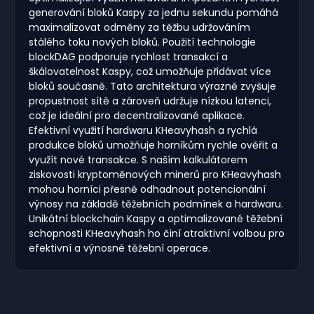
generování bloků Kaspy za jednu sekundu pomáhá
maximalizovat odměny za těžbu udržováním
stálého toku nových bloků. Použití technologie
blockDAG podporuje rychlost transakcí a
škálovatelnost Kaspy, což umožňuje přidávat více
bloků současně. Tato architektura výrazně zvyšuje
propustnost sítě a zároveň udržuje nízkou latenci,
což je ideální pro decentralizované aplikace.
Efektivní využití hardwaru KHeavyhash a rychlá
produkce bloků umožňuje horníkům rychle ověřit a
využít nové transakce. S naším kalkulátorem
ziskovosti kryptoměnových minerů pro KHeavyhash
mohou horníci přesně odhadnout potencionální
výnosy na základě těžebních podmínek a hardwaru.
Unikátní blockchain Kaspy a optimalizované těžební
schopnosti KHeavyhash ho činí atraktivní volbou pro
efektivní a výnosné těžební operace.