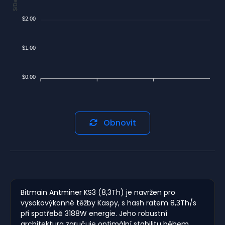
$/Day
$2.00
$1.00
$0.00
Obnovit
Bitmain Antminer KS3 (8,3Th) je navržen pro
vysokovýkonné těžby Kaspy, s hash ratem 8,3Th/s
při spotřebě 3188W energie. Jeho robustní
architektura zaručuje optimální stabilitu během