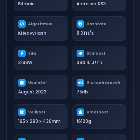
Bitmain
Antminer KS3
Algoritmus
Hashrate
KHeavyHash
8.3TH/s
Síla
Účinnost
3188W
384.10 J/Th
Uvolnění
Hluková úroveň
August 2023
75db
Velikost
Hmotnost
195 x 290 x 430mm
16100g