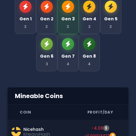
Gen 1
Gen 2
Gen 3
Gen 4
Gen 5
3
3
3
3
3
Gen 6
Gen 7
Gen 8
3
4
4
Mineable Coins
COIN
PROFIT/DAY
-4.08
$
Nicehash
KHeavyHash
-0.00004423