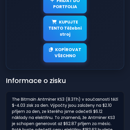
PŘIDAT DO
PORTFOLIA
KUPUJTE
TENTO Těžební
stroj
KOPÍROVAT
VŠECHNO
Informace o zisku
The Bitmain Antminer KS3 (8.3Th) v současnosti těží
$-4.03 zisk za den. Výpočty jsou založeny na $2.10
příjem za den, ze kterého jsme odečetli $6.12
náklady na elektřinu. To znamená, že Antminer KS3
je schopen generovat až $62.87 příjem za měsíc.
Poté byste odečetli cenu elektřiny $183.63 budete