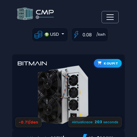
USD
/kwh
KOUPIT
202
-0.71/den
Aktualizace:
seconds