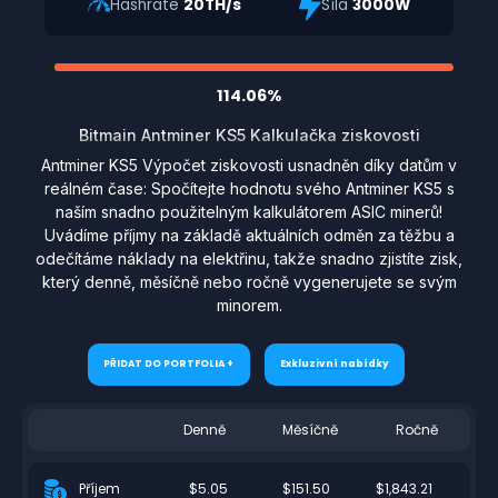
Hashrate
20TH/s
Síla
3000W
114.06%
Bitmain Antminer KS5 Kalkulačka ziskovosti
Antminer KS5 Výpočet ziskovosti usnadněn díky datům v
reálném čase: Spočítejte hodnotu svého Antminer KS5 s
naším snadno použitelným kalkulátorem ASIC minerů!
Uvádíme příjmy na základě aktuálních odměn za těžbu a
odečítáme náklady na elektřinu, takže snadno zjistíte zisk,
který denně, měsíčně nebo ročně vygenerujete se svým
minorem.
PŘIDAT DO PORTFOLIA +
Exkluzivní nabídky
Denně
Měsíčně
Ročně
$5.05
$151.50
$1,843.21
Příjem