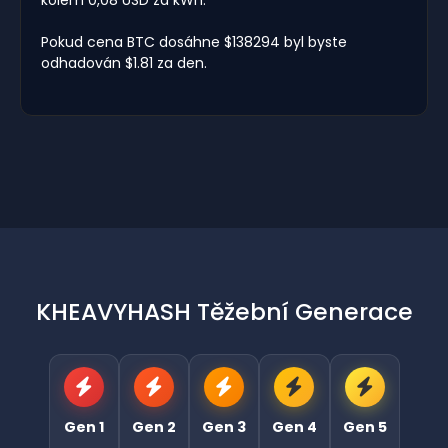
Pokud cena BTC dosáhne $138294 byl byste
odhadován $1.81 za den.
KHEAVYHASH Těžební Generace
Gen 1
Gen 2
Gen 3
Gen 4
Gen 5