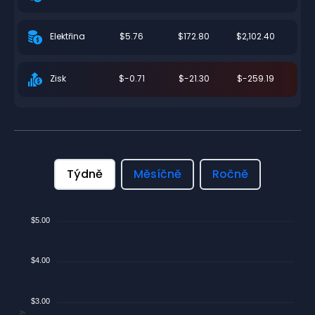
$5.76
$172.80
$2,102.40
Elektřina
$-0.71
$-21.30
$-259.19
Zisk
Týdně
Měsíčně
Ročně
$5.00
$4.00
$3.00