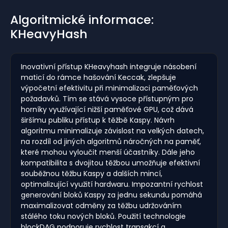
Algoritmické informace:
KHeavyHash
Inovativní přístup KHeavyhash integruje násobení
maticí do rámce hašování Keccak, zlepšuje
výpočetní efektivitu při minimalizaci paměťových
požadavků. Tím se stává vysoce přístupným pro
horníky využívající nižší paměťové GPU, což dává
širšímu publiku přístup k těžbě Kaspy. Návrh
algoritmu minimalizuje závislost na velkých datech,
na rozdíl od jiných algoritmů náročných na paměť,
které mohou vyloučit menší účastníky. Dále jeho
kompatibilita s dvojitou těžbou umožňuje efektivní
souběžnou těžbu Kaspy a dalších mincí,
optimalizující využití hardwaru. Impozantní rychlost
generování bloků Kaspy za jednu sekundu pomáhá
maximalizovat odměny za těžbu udržováním
stálého toku nových bloků. Použití technologie
blockDAG podporuje rychlost transakcí a