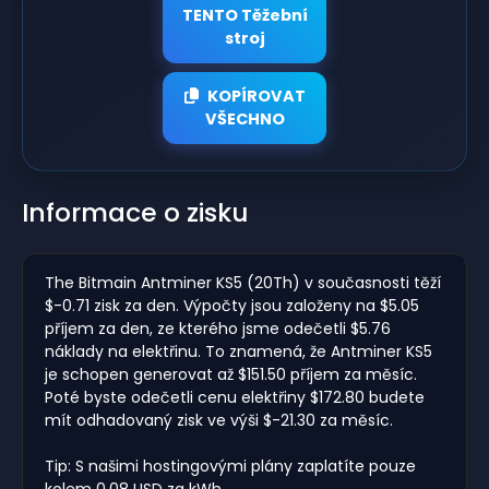
TENTO Těžební
stroj
KOPÍROVAT
VŠECHNO
Informace o zisku
The Bitmain Antminer KS5 (20Th) v současnosti těží
$-0.71 zisk za den. Výpočty jsou založeny na $5.05
příjem za den, ze kterého jsme odečetli $5.76
náklady na elektřinu. To znamená, že Antminer KS5
je schopen generovat až $151.50 příjem za měsíc.
Poté byste odečetli cenu elektřiny $172.80 budete
mít odhadovaný zisk ve výši $-21.30 za měsíc.
Tip: S našimi hostingovými plány zaplatíte pouze
kolem 0,08 USD za kWh.