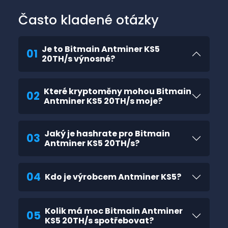
Často kladené otázky
Je to Bitmain Antminer KS5
01
20TH/s výnosné?
Které kryptoměny mohou Bitmain
02
Antminer KS5 20TH/s moje?
Jaký je hashrate pro Bitmain
03
Antminer KS5 20TH/s?
04
Kdo je výrobcem Antminer KS5?
Kolik má moc Bitmain Antminer
05
KS5 20TH/s spotřebovat?