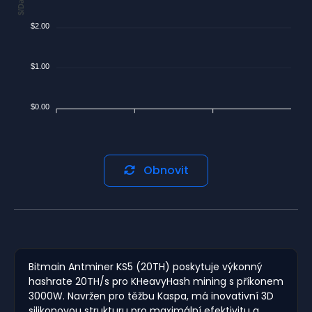
$/Day
$2.00
$1.00
$0.00
Obnovit
Bitmain Antminer KS5 (20TH) poskytuje výkonný
hashrate 20TH/s pro KHeavyHash mining s příkonem
3000W. Navržen pro těžbu Kaspa, má inovativní 3D
silikonovou strukturu pro maximální efektivitu a