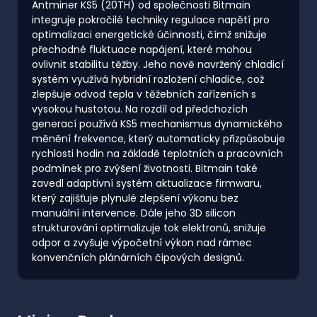
Antminer KS5 (20TH) od společnosti Bitmain
integruje pokročilé techniky regulace napětí pro
optimalizaci energetické účinnosti, čímž snižuje
přechodné fluktuace napájení, které mohou
ovlivnit stabilitu těžby. Jeho nově navržený chladicí
systém využívá hybridní rozložení chladiče, což
zlepšuje odvod tepla v těžebních zařízeních s
vysokou hustotou. Na rozdíl od předchozích
generací používá KS5 mechanismus dynamického
měnění frekvence, který automaticky přizpůsobuje
rychlosti hodin na základě teplotních a pracovních
podmínek pro zvýšení životnosti. Bitmain také
zavedl adaptivní systém aktualizace firmwaru,
který zajišťuje plynulé zlepšení výkonu bez
manuální intervence. Dále jeho 3D silicon
strukturování optimalizuje tok elektronů, snižuje
odpor a zvyšuje výpočetní výkon nad rámec
konvenčních plánárních čipových designů.