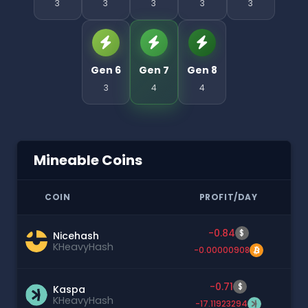
3
3
3
3
3
Gen 6
Gen 7
Gen 8
3
4
4
Mineable Coins
COIN
PROFIT/DAY
-0.84
$
Nicehash
KHeavyHash
-0.00000908
-0.71
$
Kaspa
KHeavyHash
-17.11923294