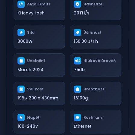
Algoritmus
Hashrate
KHeavyHash
20TH/s
Síla
Účinnost
3000W
150.00 J/Th
Uvolnění
Hluková úroveň
March 2024
75db
Velikost
Hmotnost
195 x 290 x 430mm
16100g
Napětí
Rozhraní
100-240V
Ethernet