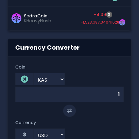
-4.09
$
SedraCoin
KHeavyHash
-1,523,987.34041628
Currency Converter
Coin
⇄
Currency
$