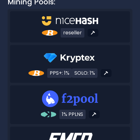
Mining Pools:
reseller
PPS+: 1%
SOLO: 1%
1% PPLNS