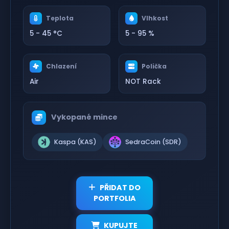
Teplota
Vlhkost
5 - 45 °C
5 - 95 %
Chlazení
Polička
Air
NOT Rack
Vykopané mince
Kaspa (KAS)
SedraCoin (SDR)
PŘIDAT DO
PORTFOLIA
KUPUJTE