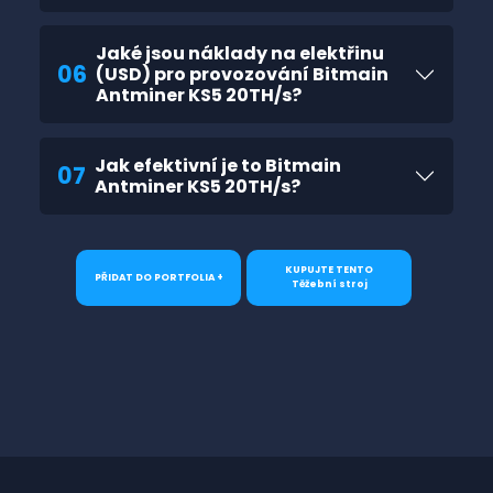
Jaké jsou náklady na elektřinu
06
(USD) pro provozování Bitmain
Antminer KS5 20TH/s?
Jak efektivní je to Bitmain
07
Antminer KS5 20TH/s?
KUPUJTE TENTO
PŘIDAT DO PORTFOLIA +
Těžební stroj