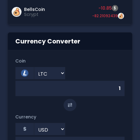
-10.85
$
BellsCoin
Scrypt
-82.21092439
Currency Converter
Coin
⇄
Currency
$