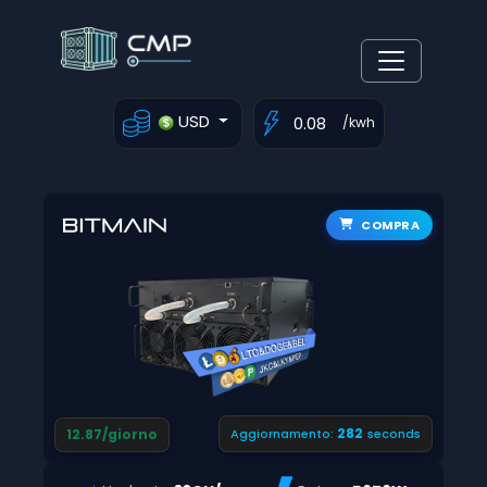
USD
/kwh
COMPRA
281
12.87/giorno
Aggiornamento:
seconds