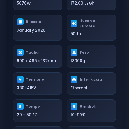
5676W
172.00 J/Gh
Livello di
Rilascio
Rumore
January 2026
50db
Taglia
Peso
900 x 486 x 132mm
18000g
Tensione
Interfaccia
380-415V
Ethernet
Tempo
Umidità
20 - 50 °C
10-90%