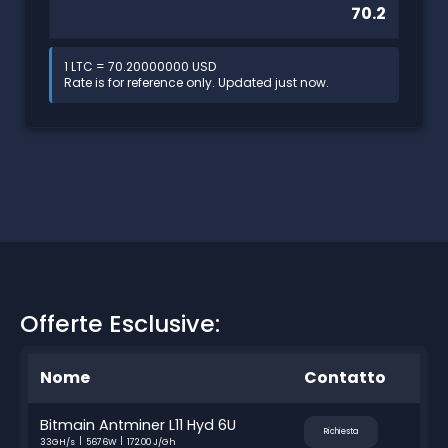
1 LTC = 70.20000000 USD
Rate is for reference only. Updated just now.
Offerte Esclusive:
Nome
Contatto
Bitmain Antminer L11 Hyd 6U
Richiesta
33GH/s
5676W
172.00 J/Gh