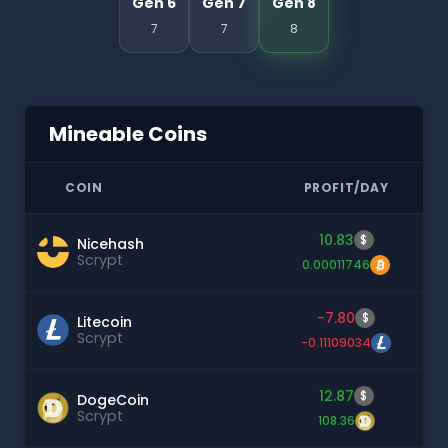
Gen 6
Gen 7
Gen 8
7
7
8
Mineable Coins
COIN
PROFIT/DAY
10.83
$
Nicehash
Scrypt
0.00011746
-7.80
$
Litecoin
Scrypt
-0.11109034
12.87
$
DogeCoin
Scrypt
108.36