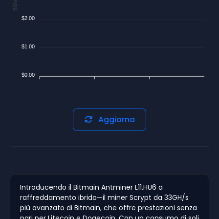
$/Day
$2.00
$1.00
$0.00
Aggiorna
Introducendo il Bitmain Antminer L11.HU6 a
raffreddamento ibrido—il miner Scrypt da 33GH/s
più avanzato di Bitmain, che offre prestazioni senza
pari per Litecoin e Dogecoin. Con un consumo di soli