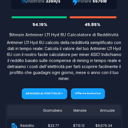
Hashrate
33GH/s
Potere
5676W
54.15%
45.85%
Bitmain Antminer L11 Hyd 6U Calcolatore di Redditività
Antminer L11 Hyd 6U calcolo della redditività semplificato con
dati in tempo reale: Calcola il valore del tuo Antminer L11 Hyd
6U con il nostro facile calcolatore per miner ASIC! Indichiamo
il reddito basato sulle ricompense di mining in tempo reale e
detraiamo i costi dell'elettricità per farti scoprire facilmente il
profitto che guadagni ogni giorno, mese o anno con il tuo
miner.
AGGIUNGI AL PORTFOLIO +
Offerte Esclusive
Giornaliero
Mensile
Annuale
$23.77
$713.12
$8,676.34
Reddito