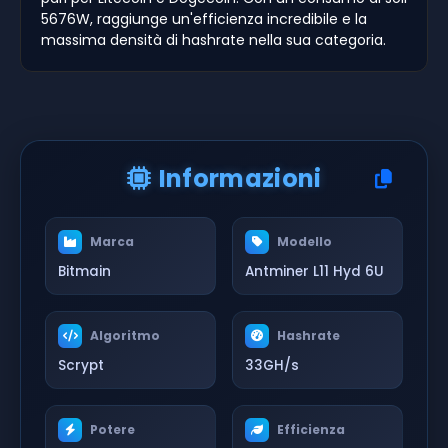
5676W, raggiunge un'efficienza incredibile e la
massima densità di hashrate nella sua categoria.
Informazioni
Marca
Modello
Bitmain
Antminer L11 Hyd 6U
Algoritmo
Hashrate
Scrypt
33GH/s
Potere
Efficienza