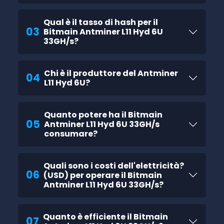
Qual è il tasso di hash per il
03
Bitmain Antminer L11 Hyd 6U
33GH/s?
Chi è il produttore del Antminer
04
L11 Hyd 6U?
Quanto potere ha il Bitmain
05
Antminer L11 Hyd 6U 33GH/s
consumare?
Quali sono i costi dell'elettricità?
06
(USD) per operare il Bitmain
Antminer L11 Hyd 6U 33GH/s?
Quanto è efficiente il Bitmain
07