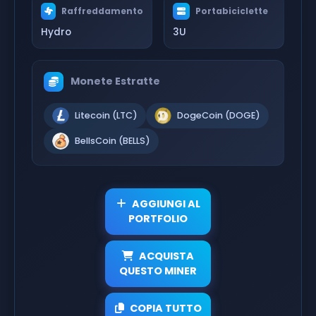
Raffreddamento
Portabiciclette
Hydro
3U
Monete Estratte
Litecoin (LTC)
DogeCoin (DOGE)
BellsCoin (BELLS)
AGGIUNGI AL
PORTFOLIO
ACQUISTA
QUESTO MINER
COPIA TUTTO