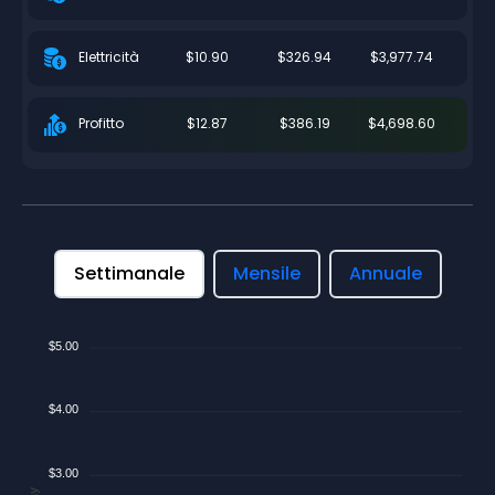
$10.90
$326.94
$3,977.74
Elettricità
$12.87
$386.19
$4,698.60
Profitto
Settimanale
Mensile
Annuale
$5.00
$4.00
$3.00