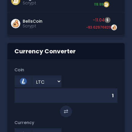
Scrypt
118.88
-11.04
$
BellsCoin
Scrypt
-83.62976829
Currency Converter
Coin
⇄
Currency