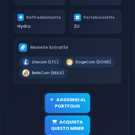
Raffreddamento
Portabiciclette
Hydro
2U
Monete Estratte
Litecoin (LTC)
DogeCoin (DOGE)
BellsCoin (BELLS)
AGGIUNGI AL
PORTFOLIO
ACQUISTA
QUESTO MINER