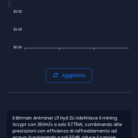
$/Day
$2.00
$1.00
$0.00
Aggiorna
Il Bitmain Antminer L11 Hyd 2U ridefinisce il mining
Scrypt con 35GH/s a solo 5775W, combinando alte
prestazioni con efficienza di raffreddamento ad
acqua. Funzionando a soli 50dB, riduce il rumore