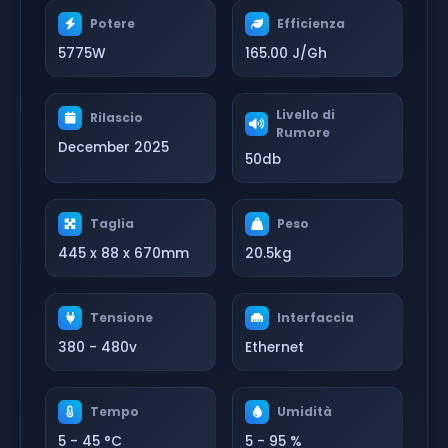
Potere
Efficienza
5775W
165.00 J/Gh
Livello di
Rilascio
Rumore
December 2025
50db
Taglia
Peso
445 x 88 x 670mm
20.5kg
Tensione
Interfaccia
380 - 480v
Ethernet
Tempo
Umidità
5 - 45 °C
5 - 95 %