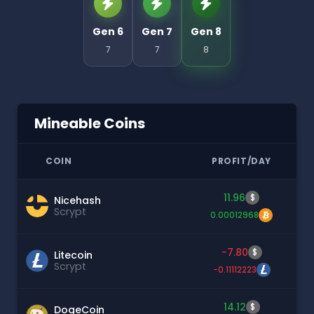
Gen 6
Gen 7
Gen 8
7
7
8
Mineable Coins
COIN
PROFIT/DAY
11.96
$
Nicehash
Scrypt
0.00012968
-7.80
$
Litecoin
Scrypt
-0.11112223
14.12
$
DogeCoin