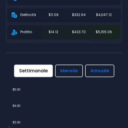
$11.09
$332.64
$4,047.12
Elettricità
$14.12
$423.70
$5,155.06
Profitto
Settimanale
Mensile
Annuale
$5.00
$4.00
$3.00