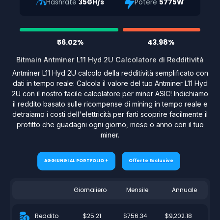
Hashrate
35GH/s
Potere
5775W
56.02%
43.98%
Bitmain Antminer L11 Hyd 2U Calcolatore di Redditività
Antminer L11 Hyd 2U calcolo della redditività semplificato con
dati in tempo reale: Calcola il valore del tuo Antminer L11 Hyd
2U con il nostro facile calcolatore per miner ASIC! Indichiamo
il reddito basato sulle ricompense di mining in tempo reale e
detraiamo i costi dell'elettricità per farti scoprire facilmente il
profitto che guadagni ogni giorno, mese o anno con il tuo
miner.
AGGIUNGI AL PORTFOLIO +
Offerte Esclusive
Giornaliero
Mensile
Annuale
$25.21
$756.34
$9,202.18
Reddito