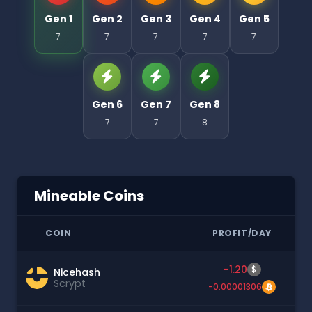
Gen 1
Gen 2
Gen 3
Gen 4
Gen 5
7
7
7
7
7
Gen 6
Gen 7
Gen 8
7
7
8
Mineable Coins
COIN
PROFIT/DAY
-1.20
$
Nicehash
Scrypt
-0.00001306