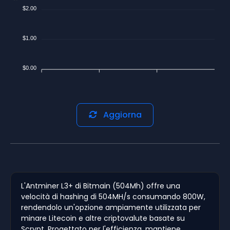
$2.00
$1.00
$0.00
Aggiorna
L'Antminer L3+ di Bitmain (504Mh) offre una
velocità di hashing di 504MH/s consumando 800W,
rendendolo un'opzione ampiamente utilizzata per
minare Litecoin e altre criptovalute basate su
Scrypt. Progettato per l'efficienza, mantiene