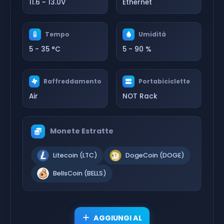
11.6 ~ 13.0V
Ethernet
Tempo
Umidità
5 - 35 °C
5 - 90 %
Raffreddamento
Portabiciclette
Air
NOT Rack
Monete Estratte
Litecoin (LTC)
DogeCoin (DOGE)
BellsCoin (BELLS)
AGGIUNGI AL