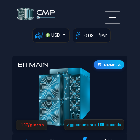
USD
/kwh
COMPRA
187
-1.17/giorno
Aggiornamento:
seconds