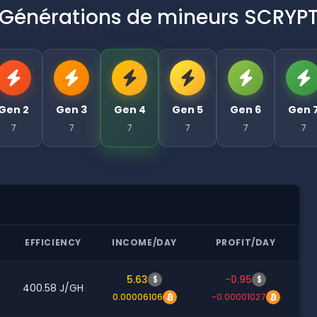
Générations de mineurs SCRYP
Gen 2
Gen 3
Gen 4
Gen 5
Gen 6
Gen 
7
7
7
7
7
7
EFFICIENCY
INCOME/DAY
PROFIT/DAY
5.63
-0.95
$
$
400.58 J/GH
0.00006106
-0.00001027