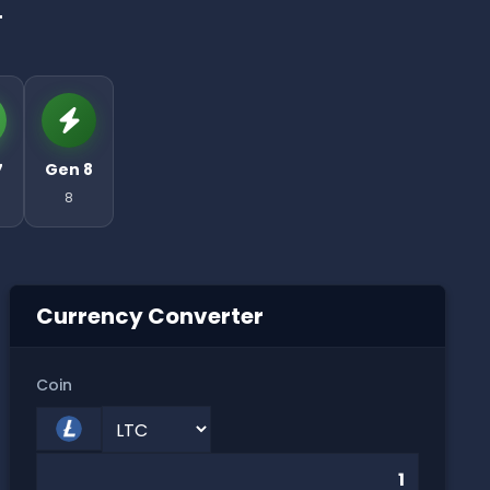
T
7
Gen 8
8
Currency Converter
Coin