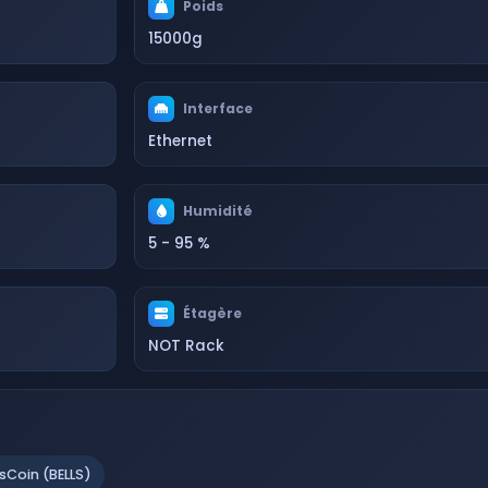
Poids
15000g
Interface
Ethernet
Humidité
5 - 95 %
Étagère
NOT Rack
lsCoin (BELLS)