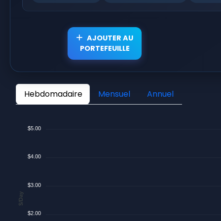
AJOUTER AU
PORTEFEUILLE
Hebdomadaire
Mensuel
Annuel
$5.00
$4.00
$3.00
$/Day
$2.00