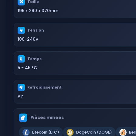
Taille
195 x 290 x 370mm
Tension
100-240V
Temps
5 - 45 °C
Refroidissement
Air
Pièces minées
Litecoin (LTC)
DogeCoin (DOGE)
Bel