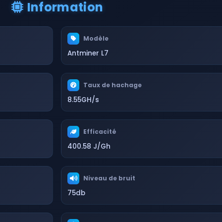
Information
Modèle
Antminer L7
Taux de hachage
8.55GH/s
Efficacité
400.58 J/Gh
Niveau de bruit
75db