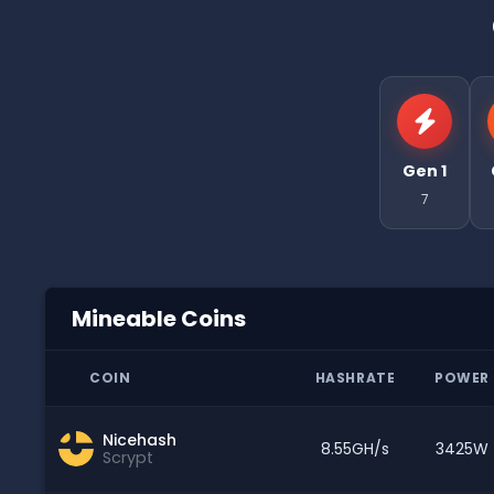
Gen 1
7
Mineable Coins
COIN
HASHRATE
POWER
Nicehash
8.55GH/s
3425W
Scrypt