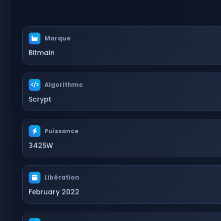
Marque
Bitmain
Algorithme
Scrypt
Puissance
3425W
Libération
February 2022