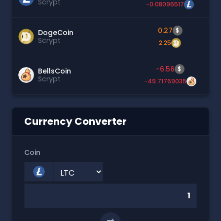
Scrypt
-0.08096517
0.27
$
DogeCoin
Scrypt
2.25
-6.56
$
BellsCoin
Scrypt
-49.71769035
Currency Converter
Coin