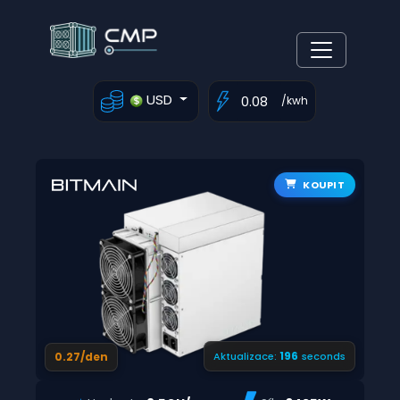
USD
/kwh
KOUPIT
195
0.27/den
Aktualizace:
seconds