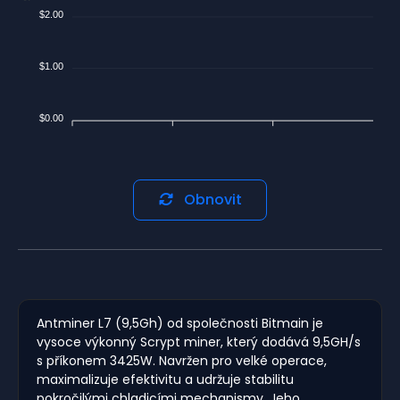
$2.00
$1.00
$0.00
Obnovit
Antminer L7 (9,5Gh) od společnosti Bitmain je
vysoce výkonný Scrypt miner, který dodává 9,5GH/s
s příkonem 3425W. Navržen pro velké operace,
maximalizuje efektivitu a udržuje stabilitu
pokročilými chladicími mechanismy. Jeho