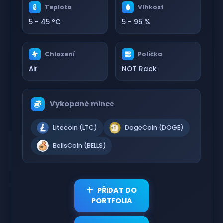
Teplota
Vlhkost
5 - 45 °C
5 - 95 %
Chlazení
Polička
Air
NOT Rack
Vykopané mince
Litecoin (LTC)
DogeCoin (DOGE)
BellsCoin (BELLS)
PŘIDAT DO
PORTFOLIA