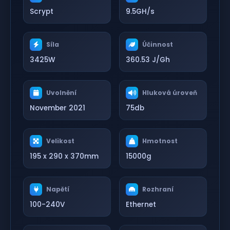
Scrypt
9.5GH/s
Síla
Účinnost
3425W
360.53 J/Gh
Uvolnění
Hluková úroveň
November 2021
75db
Velikost
Hmotnost
195 x 290 x 370mm
15000g
Napětí
Rozhraní
100-240V
Ethernet