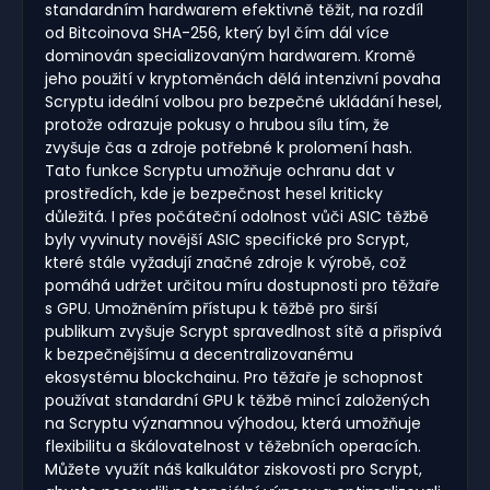
standardním hardwarem efektivně těžit, na rozdíl
od Bitcoinova SHA-256, který byl čím dál více
dominován specializovaným hardwarem. Kromě
jeho použití v kryptoměnách dělá intenzivní povaha
Scryptu ideální volbou pro bezpečné ukládání hesel,
protože odrazuje pokusy o hrubou sílu tím, že
zvyšuje čas a zdroje potřebné k prolomení hash.
Tato funkce Scryptu umožňuje ochranu dat v
prostředích, kde je bezpečnost hesel kriticky
důležitá. I přes počáteční odolnost vůči ASIC těžbě
byly vyvinuty novější ASIC specifické pro Scrypt,
které stále vyžadují značné zdroje k výrobě, což
pomáhá udržet určitou míru dostupnosti pro těžaře
s GPU. Umožněním přístupu k těžbě pro širší
publikum zvyšuje Scrypt spravedlnost sítě a přispívá
k bezpečnějšímu a decentralizovanému
ekosystému blockchainu. Pro těžaře je schopnost
používat standardní GPU k těžbě mincí založených
na Scryptu významnou výhodou, která umožňuje
flexibilitu a škálovatelnost v těžebních operacích.
Můžete využít náš kalkulátor ziskovosti pro Scrypt,