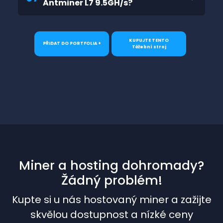
Antminer L7 9.5GH/s?
KUPUJTE TENTO
PŘIDAT DO PORTFOLIA +
Těžební stroj
Miner a hosting dohromady?
Žádný problém!
Kupte si u nás hostovaný miner a zažijte
skvělou dostupnost a nízké ceny