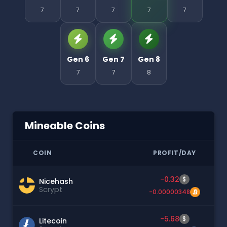
7
7
7
7
7
Gen 6
Gen 7
Gen 8
7
7
8
Mineable Coins
COIN
PROFIT/DAY
-0.32
$
Nicehash
Scrypt
-0.00000348
-5.68
$
Litecoin