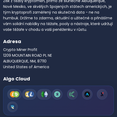
Zisk z těžby kryptoměn, přímo ze slunečné Albuquerque,
Nové Mexiko, ve skvělých Spojených státech amerických, je
tým kryptoprofi zaměřený na skutečná data - ne na
humbuk. Držíme to zdarma, aktuální a užitečné a přinášíme
vám solidní nabídky na těžaře, pooly a nástroje, které udržují
vaše těžaře v chodu a vaši peněženku v růstu.
Adresa
Crypto Miner Profit
1209 MOUNTAIN ROAD PL NE
ALBUQUERQUE, NM, 87110
United States of America
Algo Cloud