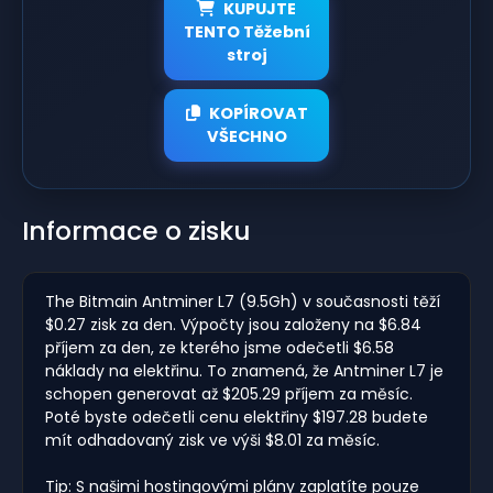
KUPUJTE
TENTO Těžební
stroj
KOPÍROVAT
VŠECHNO
Informace o zisku
The Bitmain Antminer L7 (9.5Gh) v současnosti těží
$0.27 zisk za den. Výpočty jsou založeny na $6.84
příjem za den, ze kterého jsme odečetli $6.58
náklady na elektřinu. To znamená, že Antminer L7 je
schopen generovat až $205.29 příjem za měsíc.
Poté byste odečetli cenu elektřiny $197.28 budete
mít odhadovaný zisk ve výši $8.01 za měsíc.
Tip: S našimi hostingovými plány zaplatíte pouze