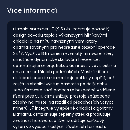
Více informací
Bitmain Antminer L7 (9,5 Gh) zahrnuje pokročilý
design odvodu tepla s výkonovými hliníkovými
chladiči a na míru navrženými ventilátory
optimalizovanými pro nepřetržité těžební operace
24/7. Využívá Bitmainem vyvinutý firmware, který
umožňuje dynamické škálování frekvence,
optimalizující energetickou účinnost v závislosti na
environmentálních podmínkách. Vlastní síť pro
distribuci energie minimalizuje poklesy napětí, což
zajišťuje stabilní výstup hashrate po delší dobu.
Jeho firmware také podporuje bezpečné vzdálené
řízení přes SSH, čímž snižuje prostoje způsobené
zásahy na místě. Na rozdíl od předchozích Scrypt
minerů, L7 integruje vylepšené chladicí algoritmy
Bitmainu, čímž snižuje tepelný stres a prodlužuje
životnost hardwaru, přičemž udržuje špičkový
výkon ve vysoce hustých těžebních farmách.