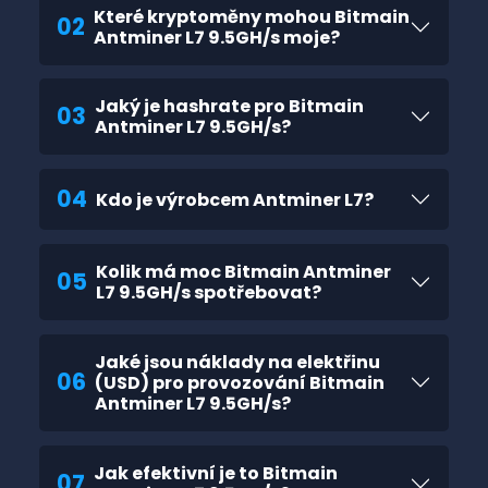
Které kryptoměny mohou Bitmain
02
Antminer L7 9.5GH/s moje?
Jaký je hashrate pro Bitmain
03
Antminer L7 9.5GH/s?
04
Kdo je výrobcem Antminer L7?
Kolik má moc Bitmain Antminer
05
L7 9.5GH/s spotřebovat?
Jaké jsou náklady na elektřinu
06
(USD) pro provozování Bitmain
Antminer L7 9.5GH/s?
Jak efektivní je to Bitmain
07