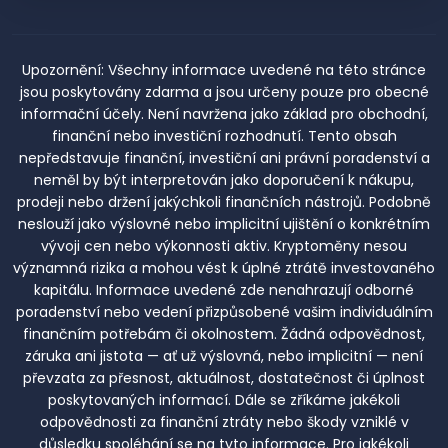
Upozornění:
Všechny informace uvedené na této stránce
jsou poskytovány zdarma a jsou určeny pouze pro obecné
informační účely. Není navržena jako základ pro obchodní,
finanční nebo investiční rozhodnutí. Tento obsah
nepředstavuje finanční, investiční ani právní poradenství a
neměl by být interpretován jako doporučení k nákupu,
prodeji nebo držení jakýchkoli finančních nástrojů. Podobně
neslouží jako výslovné nebo implicitní ujištění o konkrétním
vývoji cen nebo výkonnosti aktiv. Kryptoměny nesou
významná rizika a mohou vést k úplné ztrátě investovaného
kapitálu. Informace uvedené zde nenahrazují odborné
poradenství nebo vedení přizpůsobené vašim individuálním
finančním potřebám či okolnostem. Žádná odpovědnost,
záruka ani jistota — ať už výslovná, nebo implicitní — není
převzata za přesnost, aktuálnost, dostatečnost či úplnost
poskytovaných informací. Dále se zříkáme jakékoli
odpovědnosti za finanční ztráty nebo škody vzniklé v
důsledku spoléhání se na tyto informace. Pro jakékoli