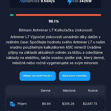
Hashrate
9.5GH/s
Síla
3425W
96.1%
Bitmain Antminer L7 Kalkulačka ziskovosti
Antminer L7 Výpočet ziskovosti usnadněn díky datům v
reálném čase: Spočítejte hodnotu svého Antminer L7 s naším
snadno použitelným kalkulátorem ASIC minerů! Uvádíme
příjmy na základě aktuálních odměn za těžbu a odečítáme
náklady na elektřinu, takže snadno zjistíte zisk, který denně,
měsíčně nebo ročně vygenerujete se svým minorem.
PŘIDAT DO PORTFOLIA +
Exkluzivní nabídky
Denně
Měsíčně
Ročně
$6.84
$205.29
$2,497.73
Příjem