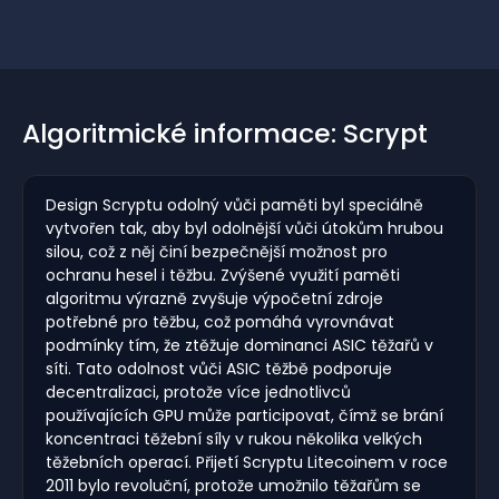
Algoritmické informace: Scrypt
Design Scryptu odolný vůči paměti byl speciálně
vytvořen tak, aby byl odolnější vůči útokům hrubou
silou, což z něj činí bezpečnější možnost pro
ochranu hesel i těžbu. Zvýšené využití paměti
algoritmu výrazně zvyšuje výpočetní zdroje
potřebné pro těžbu, což pomáhá vyrovnávat
podmínky tím, že ztěžuje dominanci ASIC těžařů v
síti. Tato odolnost vůči ASIC těžbě podporuje
decentralizaci, protože více jednotlivců
používajících GPU může participovat, čímž se brání
koncentraci těžební síly v rukou několika velkých
těžebních operací. Přijetí Scryptu Litecoinem v roce
2011 bylo revoluční, protože umožnilo těžařům se