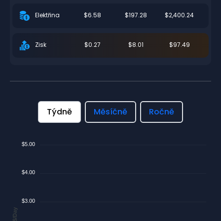
$6.58
$197.28
$2,400.24
Elektřina
$0.27
$8.01
$97.49
Zisk
Týdně
Měsíčně
Ročně
$5.00
$4.00
$3.00
$/Day