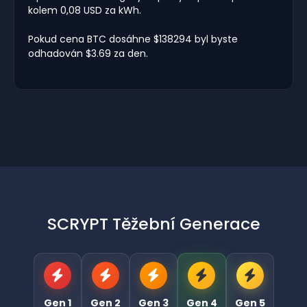
kolem 0,08 USD za kWh.
Pokud cena BTC dosáhne $138294 byl byste
odhadován $3.69 za den.
SCRYPT Těžební Generace
Gen 1
Gen 2
Gen 3
Gen 4
Gen 5