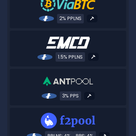
2% PPLNS
1.5% PPLNS
3% PPS
PPLNS: 4%
PPS: 4%