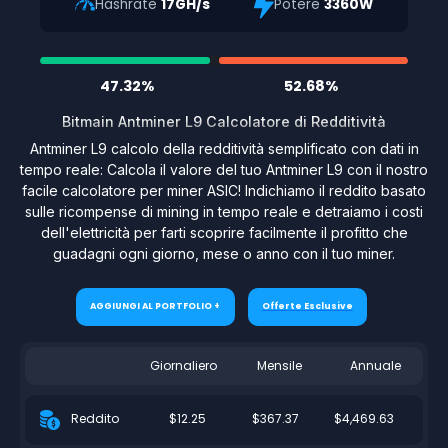
Hashrate
17GH/s
Potere
3360W
47.32%
52.68%
Bitmain Antminer L9 Calcolatore di Redditività
Antminer L9 calcolo della redditività semplificato con dati in
tempo reale: Calcola il valore del tuo Antminer L9 con il nostro
facile calcolatore per miner ASIC! Indichiamo il reddito basato
sulle ricompense di mining in tempo reale e detraiamo i costi
dell'elettricità per farti scoprire facilmente il profitto che
guadagni ogni giorno, mese o anno con il tuo miner.
AGGIUNGI AL PORTFOLIO +
Offerte Esclusive
Giornaliero
Mensile
Annuale
$12.25
$367.37
$4,469.63
Reddito