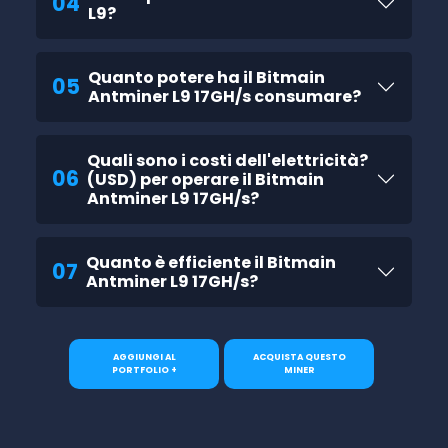
04
L9?
Quanto potere ha il Bitmain
05
Antminer L9 17GH/s consumare?
Quali sono i costi dell'elettricità?
06
(USD) per operare il Bitmain
Antminer L9 17GH/s?
Quanto è efficiente il Bitmain
07
Antminer L9 17GH/s?
AGGIUNGI AL
ACQUISTA QUESTO
PORTFOLIO +
MINER