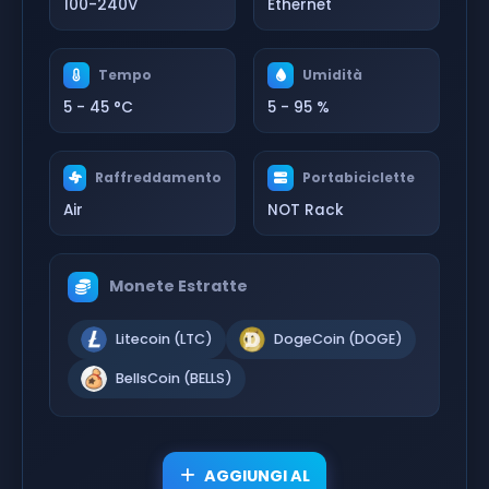
100-240V
Ethernet
Tempo
Umidità
5 - 45 °C
5 - 95 %
Raffreddamento
Portabiciclette
Air
NOT Rack
Monete Estratte
Litecoin (LTC)
DogeCoin (DOGE)
BellsCoin (BELLS)
AGGIUNGI AL