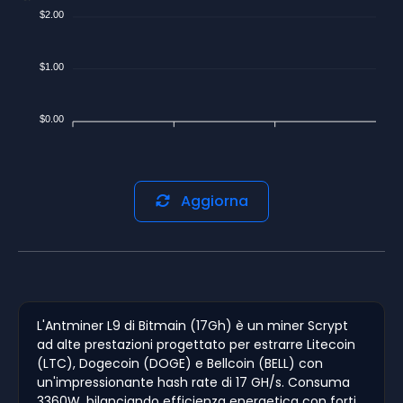
$2.00
$1.00
$0.00
Aggiorna
L'Antminer L9 di Bitmain (17Gh) è un miner Scrypt
ad alte prestazioni progettato per estrarre Litecoin
(LTC), Dogecoin (DOGE) e Bellcoin (BELL) con
un'impressionante hash rate di 17 GH/s. Consuma
3360W, bilanciando efficienza energetica con forti