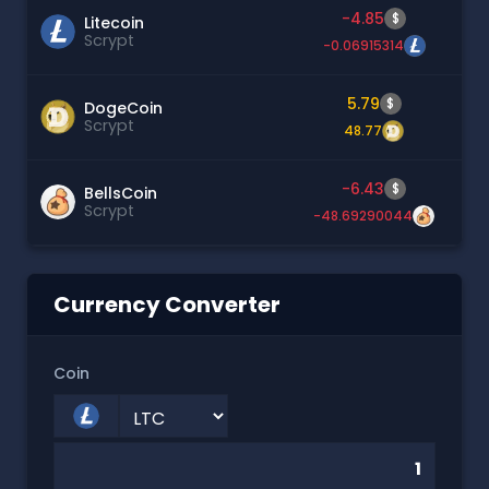
-4.85
$
Litecoin
Scrypt
-0.06915314
5.79
$
DogeCoin
Scrypt
48.77
-6.43
$
BellsCoin
Scrypt
-48.69290044
Currency Converter
Coin