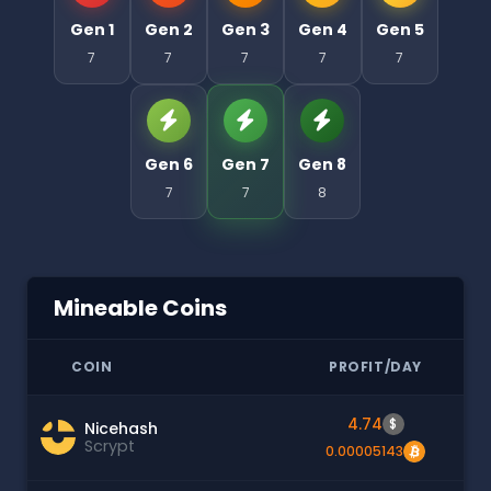
Gen 1
Gen 2
Gen 3
Gen 4
Gen 5
7
7
7
7
7
Gen 6
Gen 7
Gen 8
7
7
8
Mineable Coins
COIN
PROFIT/DAY
4.74
$
Nicehash
Scrypt
0.00005143