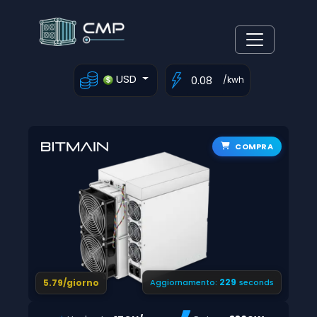
USD
/kwh
COMPRA
228
5.79/giorno
Aggiornamento:
seconds