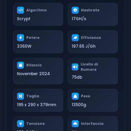
Algoritmo
Hashrate
Scrypt
17GH/s
Potere
Efficienza
3360W
197.65 J/Gh
Livello di
Rilascio
Rumore
November 2024
75db
Taglia
Peso
195 x 290 x 379mm
13500g
Tensione
Interfaccia