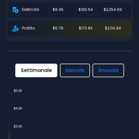
$6.45
$193.54
$2,354.69
Elettricità
$5.79
$173.83
$2,114.94
Profitto
Settimanale
Mensile
Annuale
$5.00
$4.00
$3.00
$/Day