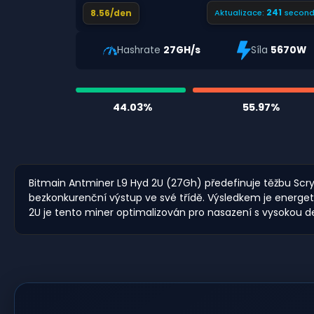
240
8.56/den
Aktualizace:
second
Hashrate
27GH/s
Síla
5670W
44.03%
55.97%
Bitmain Antminer L9 Hyd 2U (27Gh) předefinuje těžbu Scry
bezkonkurenční výstup ve své třídě. Výsledkem je energeti
2U je tento miner optimalizován pro nasazení s vysokou de