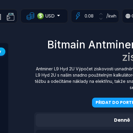
USD
/kwh
Bitmain Antmine
T
zi
Antminer L9 Hyd 2U Výpočet ziskovosti usnadněn
L9 Hyd 2U s naším snadno použitelným kalkulátor
těžbu a odečítáme náklady na elektřinu, takže sn
s
PŘIDAT DO PORTF
Denně