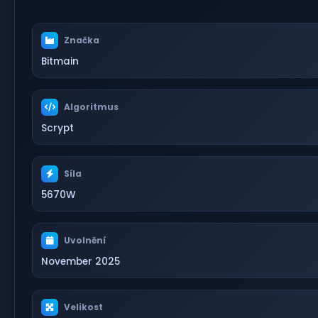
Značka
Bitmain
Algoritmus
Scrypt
Síla
5670W
Uvolnění
November 2025
Velikost