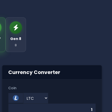
7
Gen 8
8
Currency Converter
Coin