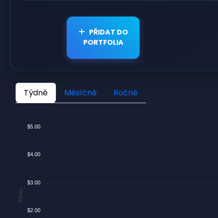
PŘIDAT DO
PORTFOLIA
Týdně
Měsíčně
Ročně
$5.00
$4.00
$3.00
$/Day
$2.00