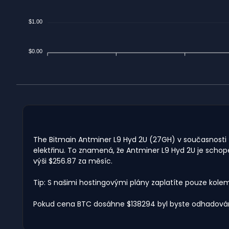
$1.00
$0.00
The Bitmain Antminer L9 Hyd 2U (27GH) v současnosti tě
elektřinu. To znamená, že Antminer L9 Hyd 2U je schop
výši $256.87 za měsíc.
Tip: S našimi hostingovými plány zaplatíte pouze kole
Pokud cena BTC dosáhne $138294 byl byste odhadován