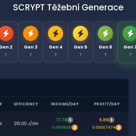
SCRYPT Těžební Generace
Gen 2
Gen 3
Gen 4
Gen 5
Gen 6
Gen 
7
7
7
7
7
7
R
EFFICIENCY
INCOME/DAY
PROFIT/DAY
17.78
6.89
$
$
W
210.00 J/GH
0.00019281
0.00007474