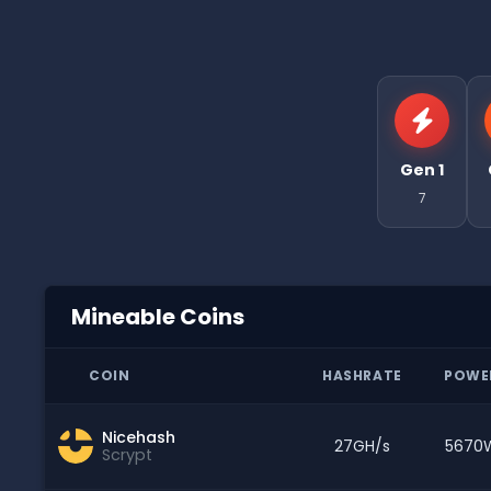
Gen 1
7
Mineable Coins
COIN
HASHRATE
POWE
Nicehash
27GH/s
5670
Scrypt