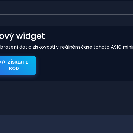
kový widget
obrazení dat o ziskovosti v reálném čase tohoto ASIC mini
ZÍSKEJTE
KÓD