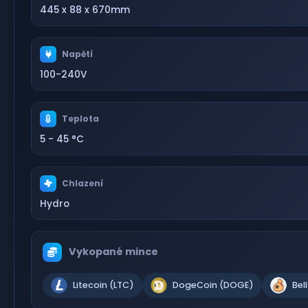
445 x 88 x 670mm
Napětí
100-240V
Teplota
5 - 45 °C
Chlazení
Hydro
Vykopané mince
Litecoin (LTC)
DogeCoin (DOGE)
Bel