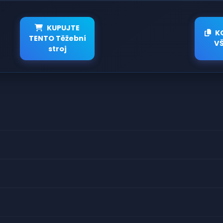
KUPUJTE
K
TENTO Těžební
V
stroj