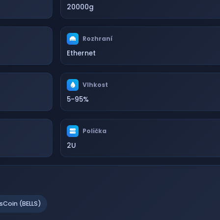
20000g
Rozhraní
Ethernet
Vlhkost
5-95%
Polička
2U
lsCoin (BELLS)