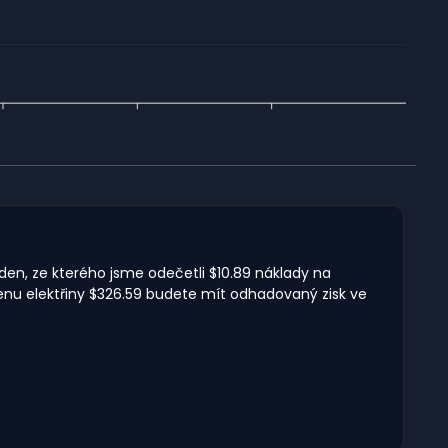
 den, ze kterého jsme odečetli $10.89 náklady na
enu elektřiny $326.59 budete mít odhadovaný zisk ve