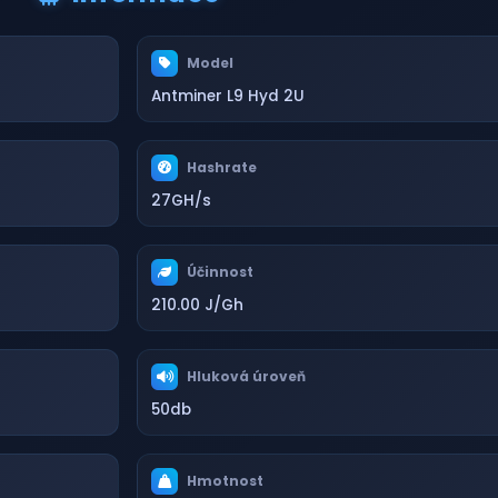
Model
Antminer L9 Hyd 2U
Hashrate
27GH/s
Účinnost
210.00 J/Gh
Hluková úroveň
50db
Hmotnost