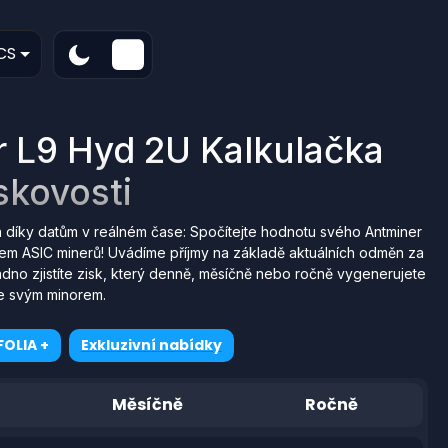
CS
r L9 Hyd 2U Kalkulačka
skovosti
 díky datům v reálném čase: Spočítejte hodnotu svého Antminer
em ASIC minerů! Uvádíme příjmy na základě aktuálních odměn za
adno zjistíte zisk, který denně, měsíčně nebo ročně vygenerujete
e svým minorem.
OLIA +
Exkluzivní nabídky
Měsíčně
Ročně