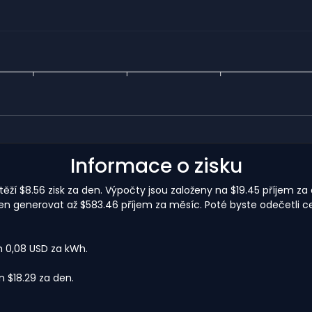
Informace o zisku
ží $8.56 zisk za den. Výpočty jsou založeny na $19.45 příjem za
en generovat až $583.46 příjem za měsíc. Poté byste odečetli c
m 0,08 USD za kWh.
 $18.29 za den.