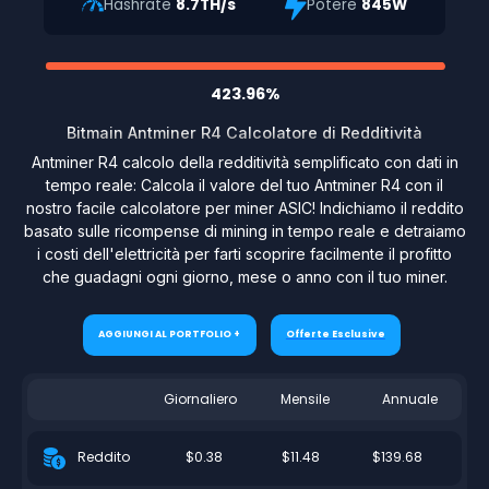
Hashrate
8.7TH/s
Potere
845W
423.96%
Bitmain Antminer R4 Calcolatore di Redditività
Antminer R4 calcolo della redditività semplificato con dati in
tempo reale: Calcola il valore del tuo Antminer R4 con il
nostro facile calcolatore per miner ASIC! Indichiamo il reddito
basato sulle ricompense di mining in tempo reale e detraiamo
i costi dell'elettricità per farti scoprire facilmente il profitto
che guadagni ogni giorno, mese o anno con il tuo miner.
AGGIUNGI AL PORTFOLIO +
Offerte Esclusive
Giornaliero
Mensile
Annuale
$0.38
$11.48
$139.68
Reddito