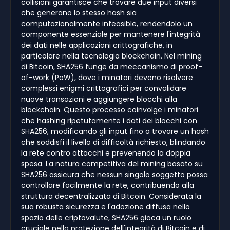
collisioni garantisce che trovare due input diversi
che generano lo stesso hash sia
computazionalmente infeasible, rendendolo un
componente essenziale per mantenere l'integrità
dei dati nelle applicazioni crittografiche, in
particolare nella tecnologia blockchain. Nel mining
di Bitcoin, SHA256 funge da meccanismo di proof-
of-work (PoW), dove i minatori devono risolvere
complessi enigmi crittografici per convalidare
nuove transazioni e aggiungere blocchi alla
blockchain. Questo processo coinvolge i minatori
che hashing ripetutamente i dati dei blocchi con
SHA256, modificando gli input fino a trovare un hash
che soddisfi il livello di difficoltà richiesto, blindando
la rete contro attacchi e prevenendo la doppia
spesa. La natura competitiva del mining basato su
SHA256 assicura che nessun singolo soggetto possa
controllare facilmente la rete, contribuendo alla
struttura decentralizzata di Bitcoin. Considerata la
sua robusta sicurezza e l'adozione diffusa nello
spazio delle criptovalute, SHA256 gioca un ruolo
cruciale nella protezione dell'integrità di Bitcoin e di