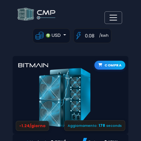
USD
/kwh
COMPRA
177
-1.24/giorno
Aggiornamento:
seconds