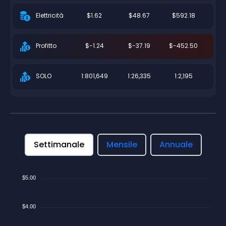
$1.62
$48.67
$592.18
Elettricità
$-1.24
$-37.19
$-452.50
Profitto
1:801,649
1:26,335
1:2,195
SOLO
Settimanale
Mensile
Annuale
$5.00
$4.00