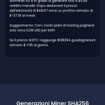
Antminer R4 è in grado di generare fino a $11.48
reddito mensile. Dopo dedurresti il prezzo
dell'elettricità di $48.67 avrai un profitto stimato di
$-37.19 al mese.
Suggerimento: Con i nostri piani di hosting pagherai
solo circa 0,08 USD per kWh.
Se il prezzo di BTC raggiunge $138294 guadagneresti
stimato $-1.05 al giorno.
Generazioni Miner SHA256