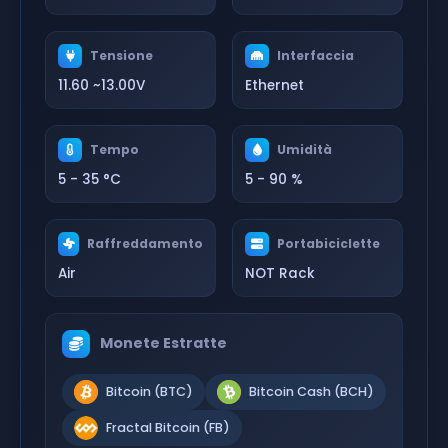
Tensione
Interfaccia
11.60 ~13.00V
Ethernet
Tempo
Umidità
5 - 35 °C
5 - 90 %
Raffreddamento
Portabiciclette
Air
NOT Rack
Monete Estratte
Bitcoin (BTC)
Bitcoin Cash (BCH)
Fractal Bitcoin (FB)