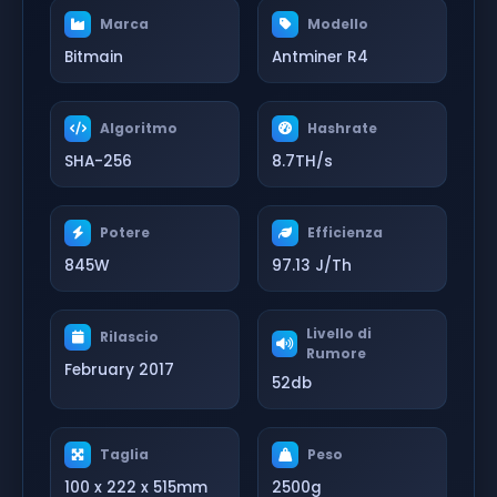
Marca
Modello
Bitmain
Antminer R4
Algoritmo
Hashrate
SHA-256
8.7TH/s
Potere
Efficienza
845W
97.13 J/Th
Livello di
Rilascio
Rumore
February 2017
52db
Taglia
Peso
100 x 222 x 515mm
2500g