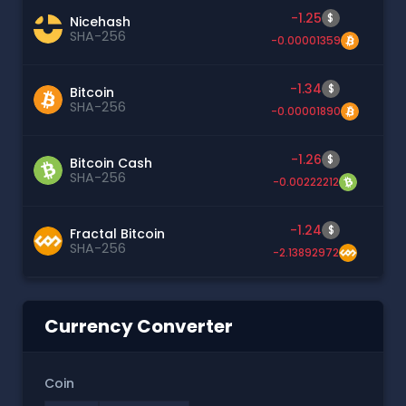
-1.25
$
Nicehash
SHA-256
-0.00001359
-1.34
$
Bitcoin
SHA-256
-0.00001890
-1.26
$
Bitcoin Cash
SHA-256
-0.00222212
-1.24
$
Fractal Bitcoin
SHA-256
-2.13892972
Currency Converter
Coin