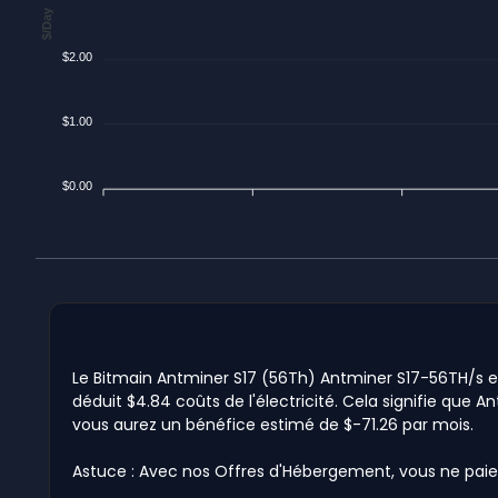
$/Day
$2.00
$1.00
$0.00
Le Bitmain Antminer S17 (56Th) Antminer S17-56TH/s est
déduit $4.84 coûts de l'électricité. Cela signifie que A
vous aurez un bénéfice estimé de $-71.26 par mois.
Astuce : Avec nos Offres d'Hébergement, vous ne paie