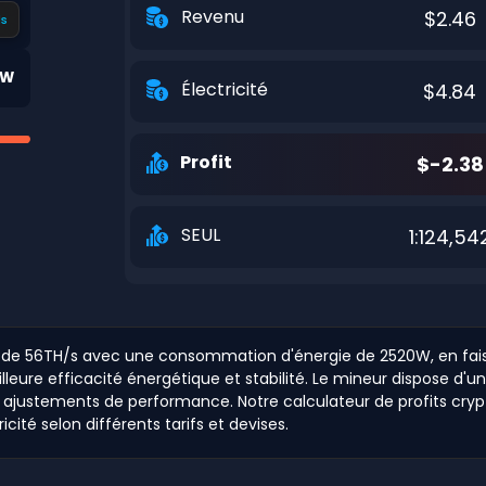
Revenu
$2.46
s
0W
Électricité
$4.84
Profit
$-2.38
SEUL
1:124,54
e de 56TH/s avec une consommation d'énergie de 2520W, en fai
leure efficacité énergétique et stabilité. Le mineur dispose d'
justements de performance. Notre calculateur de profits crypto
té selon différents tarifs et devises.