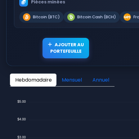
Pièces minées
Bitcoin (BTC)
Bitcoin Cash (BCH)
Fr
AJOUTER AU
PORTEFEUILLE
Hebdomadaire
Mensuel
Annuel
$5.00
$4.00
$3.00