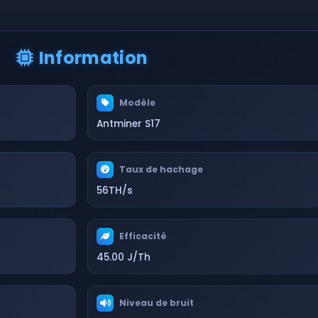
Information
Modèle
Antminer S17
Taux de hachage
56TH/s
Efficacité
45.00 J/Th
Niveau de bruit