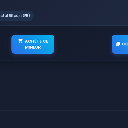
actal Bitcoin (FB)
ACHÈTE CE
CO
MINEUR