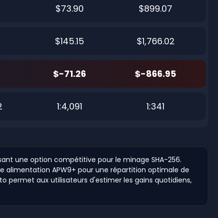
$73.90
$899.07
$145.15
$1,766.02
$-71.26
$-866.95
2
1:4,091
1:341
sant une option compétitive pour le minage SHA-256.
une alimentation APW9+ pour une répartition optimale de
 permet aux utilisateurs d'estimer les gains quotidiens,