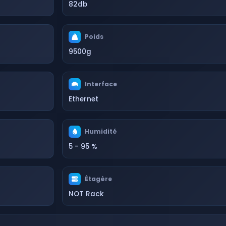
82db
Poids
9500g
Interface
Ethernet
Humidité
5 - 95 %
Étagère
NOT Rack