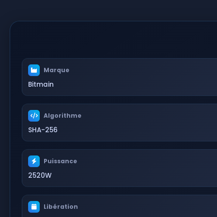
Marque
Bitmain
Algorithme
SHA-256
Puissance
2520W
Libération