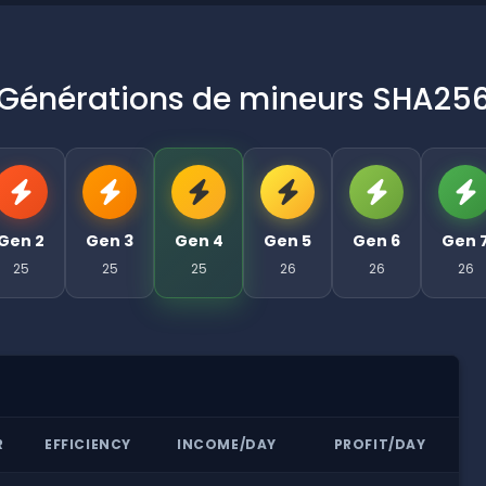
Générations de mineurs SHA25
Gen 2
Gen 3
Gen 4
Gen 5
Gen 6
Gen 
25
25
25
26
26
26
R
EFFICIENCY
INCOME/DAY
PROFIT/DAY