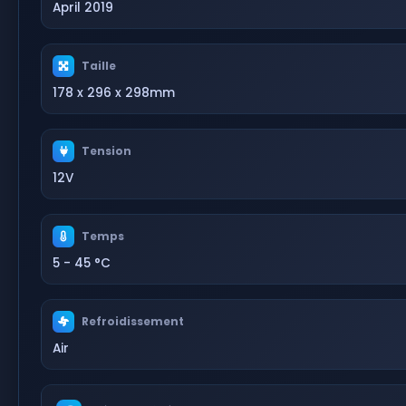
April 2019
Taille
178 x 296 x 298mm
Tension
12V
Temps
5 - 45 °C
Refroidissement
Air