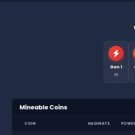
Gen 1
25
Mineable Coins
COIN
HASHRATE
POWE