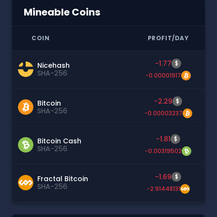
Mineable Coins
COIN
PROFIT/DAY
-1.77
$
Nicehash
SHA-256
-0.00001917
-2.29
$
Bitcoin
SHA-256
-0.00003237
-1.81
$
Bitcoin Cash
SHA-256
-0.00319502
-1.69
$
Fractal Bitcoin
SHA-256
-2.91448131