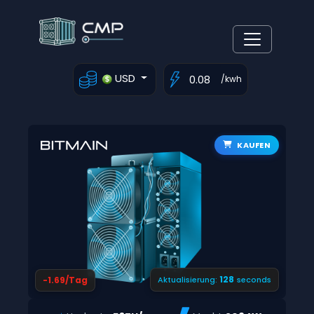
USD
/kwh
KAUFEN
127
-1.69/Tag
Aktualisierung:
seconds