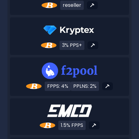
reseller
3% PPS+
FPPS: 4%
PPLNS: 2%
1.5% FPPS