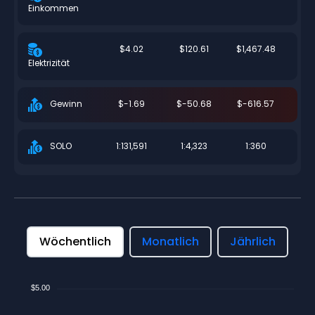
Einkommen
$4.02
$120.61
$1,467.48
Elektrizität
$-1.69
$-50.68
$-616.57
Gewinn
1:131,591
1:4,323
1:360
SOLO
Wöchentlich
Monatlich
Jährlich
$5.00