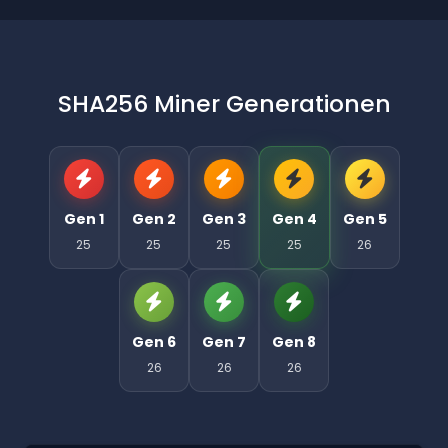
SHA256 Miner Generationen
Gen 1
Gen 2
Gen 3
Gen 4
Gen 5
25
25
25
25
26
Gen 6
Gen 7
Gen 8
26
26
26