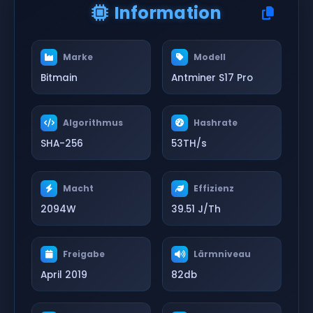
Information
Marke
Modell
Bitmain
Antminer S17 Pro
Algorithmus
Hashrate
SHA-256
53TH/s
Macht
Effizienz
2094W
39.51 J/Th
Freigabe
Lärmniveau
April 2019
82db