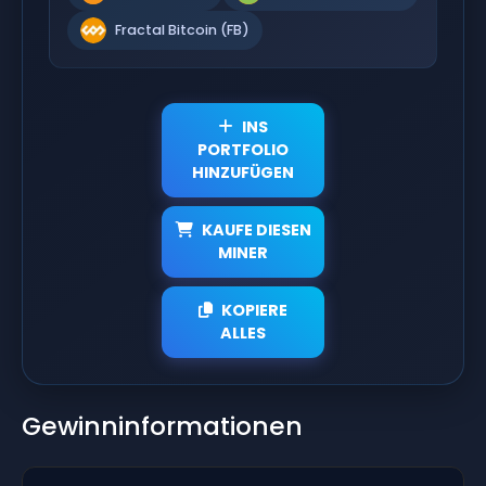
Fractal Bitcoin (FB)
INS
PORTFOLIO
HINZUFÜGEN
KAUFE DIESEN
MINER
KOPIERE
ALLES
Gewinninformationen