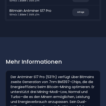
53TH/s
2094W
39.51 J/Th
Bitmain Antminer S17 Pro
Anfrage
53TH/s
2094W
39.51 J/Th
Mehr Informationen
Der Antminer S17 Pro (53Th) verfügt über Bitmains
zweite Generation von 7nm BM1397-Chips, die die
Energieeffizienz beim Bitcoin-Mining optimieren. Er
unterstützt drei Mining-Modi—Low, Normal und
Turbo—die es den Minern ermöglichen, Leistung
und Energieverbrauch anzupassen. Sein Dual-