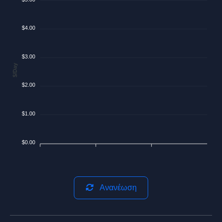
$4.00
$3.00
$/Day
$2.00
$1.00
$0.00
Ανανέωση