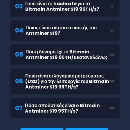
Ποιο είναι το hashrate για το
03
Bitmain Antminer S19 95TH/s?
Ποιος είναι ο κατασκευαστής του
04
Antminer S19?
Πόση δύναμη έχει ο Bitmain
05
Antminer S19 95TH/s καταναλώνω;
Ποιόι είναι οι λογαριασμοί ρεύματος
06
(USD) για την λειτουργία του Bitmain
Antminer S19 95TH/s?
Πόσο αποδοτικός είναι ο Bitmain
07
Antminer S19 95TH/s?