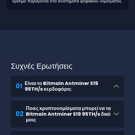
κρίσιμο παράγοντα στα συστήματα ψηφιακού νομίσματος.
Συχνές Ερωτήσεις
Είναι το Bitmain Antminer S19
01
95TH/s κερδοφόρο;
Ποιες κρυπτονομίσματα μπορεί να τα
02
Bitmain Antminer S19 95TH/s δικό
μου;