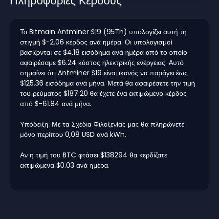
Πληροφορίες Κέρδους
Το Bitmain Antminer S19 (95Th) υπολογίζει αυτή τη
στιγμή $-2.06 κέρδος ανά ημέρα. Οι υπολογισμοί
βασίζονται σε $4.18 εισόδημα ανά ημέρα από το οποίο
αφαιρέσαμε $6.24 κόστος ηλεκτρικής ενέργειας. Αυτό
σημαίνει ότι Antminer S19 είναι ικανός να παράγει έως
$125.36 εισόδημα ανά μήνα. Μετά θα αφαιρέσετε την τιμή
του ρεύματος $187.20 θα έχετε ένα εκτιμώμενο κέρδος
από $-61.84 ανά μήνα.
Υπόδειξη: Με τα Σχέδια Φιλοξενίας μας θα πληρώνετε
μόνο περίπου 0,08 USD ανά kWh.
Αν η τιμή του BTC φτάσει $138294 θα κερδίζατε
εκτιμώμενα $0.03 ανά ημέρα.