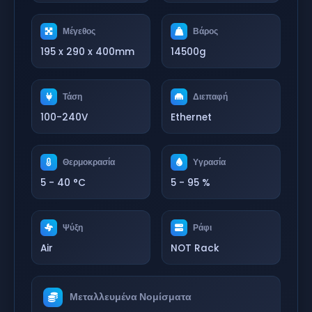
Μέγεθος
Βάρος
195 x 290 x 400mm
14500g
Τάση
Διεπαφή
100-240V
Ethernet
Θερμοκρασία
Υγρασία
5 - 40 °C
5 - 95 %
Ψύξη
Ράφι
Air
NOT Rack
Μεταλλευμένα Νομίσματα