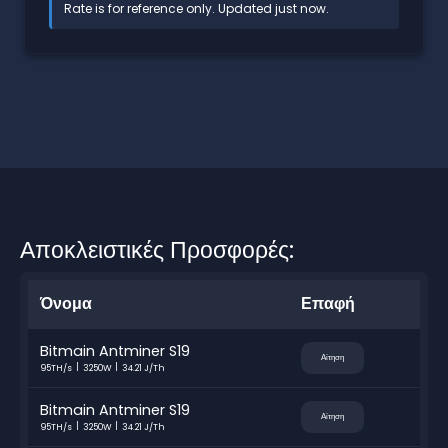
Rate is for reference only. Updated just now.
Αποκλειστικές Προσφορές:
Όνομα
Επαφή
Bitmain Antminer S19
Αίτηση
95TH/s
3250W
34.21 J/Th
Bitmain Antminer S19
Αίτηση
95TH/s
3250W
34.21 J/Th