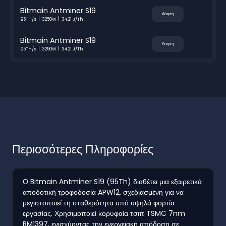
Bitmain Antminer S19
Αίτηση
95TH/s
3250W
34.21 J/Th
Bitmain Antminer S19
Αίτηση
95TH/s
3250W
34.21 J/Th
Περισσότερες Πληροφορίες
Ο Bitmain Antminer S19 (95Th) διαθέτει μια εξαιρετικά
αποδοτική τροφοδοσία APW12, σχεδιασμένη για να
μεγιστοποιεί τη σταθερότητα υπό υψηλά φορτία
εργασίας. Χρησιμοποιεί κορυφαία τσιπ TSMC 7nm
BM1397, ενισχύοντας την ενεργειακή απόδοση σε