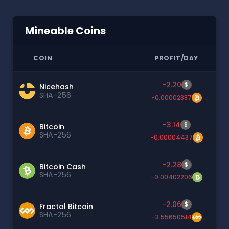
Mineable Coins
COIN
PROFIT/DAY
-2.20
$
Nicehash
SHA-256
-0.00002387
-3.14
$
Bitcoin
SHA-256
-0.00004437
-2.28
$
Bitcoin Cash
SHA-256
-0.00402206
-2.06
$
Fractal Bitcoin
SHA-256
-3.55650514