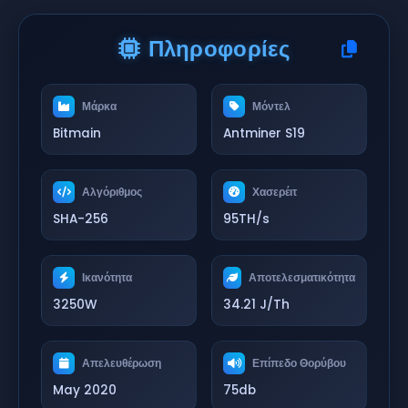
Πληροφορίες
Μάρκα
Μόντελ
Bitmain
Antminer S19
Αλγόριθμος
Χασερέιτ
SHA-256
95TH/s
Ικανότητα
Αποτελεσματικότητα
3250W
34.21 J/Th
Απελευθέρωση
Επίπεδο Θορύβου
May 2020
75db