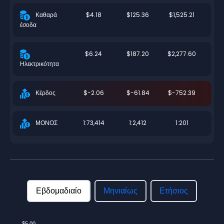
$4.18
$125.36
$1,525.21
Καθαρά
έσοδα
$6.24
$187.20
$2,277.60
Ηλεκτρικότητα
$-2.06
$-61.84
$-752.39
Κέρδος
1:73,414
1:2,412
1:201
ΜΟΝΟΣ
Εβδομαδιαίο
Μηνιαίως
Ετήσιος
$5.00