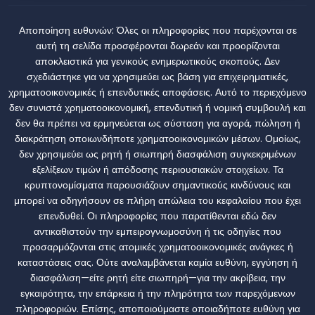
Αποποίηση ευθυνών:
Όλες οι πληροφορίες που παρέχονται σε
αυτή τη σελίδα προσφέρονται δωρεάν και προορίζονται
αποκλειστικά για γενικούς ενημερωτικούς σκοπούς. Δεν
σχεδιάστηκε για να χρησιμεύει ως βάση για επιχειρηματικές,
χρηματοοικονομικές ή επενδυτικές αποφάσεις. Αυτό το περιεχόμενο
δεν συνιστά χρηματοοικονομική, επενδυτική ή νομική συμβουλή και
δεν θα πρέπει να ερμηνεύεται ως σύσταση για αγορά, πώληση ή
διακράτηση οποιωνδήποτε χρηματοοικονομικών μέσων. Ομοίως,
δεν χρησιμεύει ως ρητή ή σιωπηρή διασφάλιση συγκεκριμένων
εξελίξεων τιμών ή απόδοσης περιουσιακών στοιχείων. Τα
κρυπτονομίσματα παρουσιάζουν σημαντικούς κινδύνους και
μπορεί να οδηγήσουν σε πλήρη απώλεια του κεφαλαίου που έχει
επενδυθεί. Οι πληροφορίες που παρατίθενται εδώ δεν
αντικαθιστούν την εμπειρογνωμοσύνη ή τις οδηγίες που
προσαρμόζονται στις ατομικές χρηματοοικονομικές ανάγκες ή
καταστάσεις σας. Ούτε αναλαμβάνεται καμία ευθύνη, εγγύηση ή
διασφάλιση—είτε ρητή είτε σιωπηρή—για την ακρίβεια, την
εγκαιρότητα, την επάρκεια ή την πληρότητα των παρεχόμενων
πληροφοριών. Επίσης, αποποιούμαστε οποιαδήποτε ευθύνη για