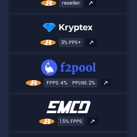
reseller
3% PPS+
FPPS: 4%
PPLNS: 2%
1.5% FPPS