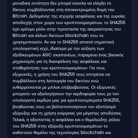
μοναδική οντότητα δεν μπορεί εύκολα να ελέγξει το
δίκτυο, συμβάλλοντας στη αποκεντρωμένη δομή του
Bitcoin. Δεδομένης της ισχυρής ασφάλειας και της ευρείας
αποδοχής στον χώρο των κρυπτονομισμάτων, το SHA256
έχει κρίσιμο ρόλο στην προστασία της ακεραιότητας του
Bitcoin και άλλων δικτύων blockchain που το
χρησιμοποιούν. Αν και το SHA256 απαιτεί σημαντική
υπολογιστική ισχύ, ιδιαίτερα με την αύξηση των
εξειδικευμένων ASIC σκαπανέων, παραμένει ένας βασικός
μηχανισμός για τη διασφάλιση της ασφάλειας και
σταθερότητας των κρυπτονομισμάτων. Για τους
εξορυκτές, η χρήση του SHA256 τους επιτρέπει να
συμβάλλουν στη λειτουργία του δικτύου ενώ
ενθαρρύνονται με μπλοκ επιβραβεύσεις. Οι εξορυκτές
μπορούν να αξιολογήσουν την κερδοφορία τους με τον
υπολογιστή κερδών μας για κρυπτονομίσματα SHA256,
βοηθώντας τους να βελτιστοποιήσουν τον εξοπλισμό
εξόρυξης και τη χρήση ενέργειας για μέγιστες αποδόσεις.
Τελικά, η αξιοπιστία, η ασφάλεια και ο θεμελιώδης ρόλος
του SHA256 στην εξόρυξη κρυπτονομισμάτων το
καθιστούν θεμέλιο της τεχνολογίας blockchain και