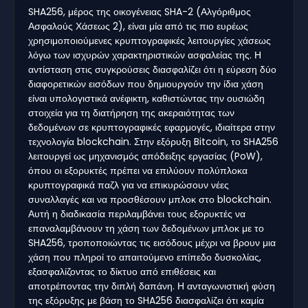
SHA256, μέρος της οικογένειας SHA-2 (Αλγόριθμος
Ασφαλούς Χάσεως 2), είναι μία από τις πιο ευρέως
χρησιμοποιούμενες κρυπτογραφικές λειτουργίες χάσεως
λόγω των ισχυρών χαρακτηριστικών ασφαλείας της. Η
αντίσταση στις συγκρούσεις διασφαλίζει ότι η εύρεση δύο
διαφορετικών εισόδων που δημιουργούν την ίδια χάση
είναι υπολογιστικά ανέφικτη, καθιστώντας την ουσιώδη
στοιχεία για τη διατήρηση της ακεραιότητας των
δεδομένων σε κρυπτογραφικές εφαρμογές, ιδιαίτερα στην
τεχνολογία blockchain. Στην εξόρυξη Bitcoin, το SHA256
λειτουργεί ως μηχανισμός απόδειξης εργασίας (PoW),
όπου οι εξορυκτές πρέπει να επιλύουν πολύπλοκα
κρυπτογραφικά παζλ για να επικυρώσουν νέες
συναλλαγές και να προσθέσουν μπλοκ στο blockchain.
Αυτή η διαδικασία περιλαμβάνει τους εξορυκτές να
επαναλαμβάνουν τη χάση των δεδομένων μπλοκ με το
SHA256, τροποποιώντας τις εισόδους μέχρι να βρουν μια
χάση που πληροί το απαιτούμενο επίπεδο δυσκολίας,
εξασφαλίζοντας το δίκτυο από επιθέσεις και
αποτρέποντας την διπλή δαπάνη. Η ανταγωνιστική φύση
της εξόρυξης με βάση το SHA256 διασφαλίζει ότι καμία