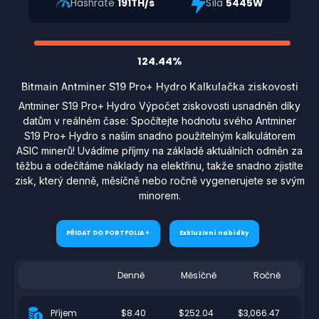
Hashrate
191TH/s
Síla
5445W
124.44%
Bitmain Antminer S19 Pro+ Hydro Kalkulačka ziskovosti
Antminer S19 Pro+ Hydro Výpočet ziskovosti usnadněn díky
datům v reálném čase: Spočítejte hodnotu svého Antminer
S19 Pro+ Hydro s naším snadno použitelným kalkulátorem
ASIC minerů! Uvádíme příjmy na základě aktuálních odměn za
těžbu a odečítáme náklady na elektřinu, takže snadno zjistíte
zisk, který denně, měsíčně nebo ročně vygenerujete se svým
minorem.
PŘIDAT DO PORTFOLIA +
Exkluzivní nabídky
Denně
Měsíčně
Ročně
$8.40
$252.04
$3,066.47
Příjem