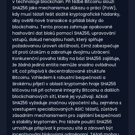
v technologii blockchain. Při těžbě Bitcoinu slouží
SHA256 jako mechanismus důkazu o práci (PoW),
kdy musí těžaři řešit složité kryptografické hádanky,
aby ověřili nové transakce a přidali bloky do
blockchainu. Tento proces zahrnuje opakované
hashování dat bloků pomocí SHA256, upravování
vstupů, dokud nenajdou hash, který splňuje
požadovanou úroveň obtížnosti, čímž zabezpečuje
síť proti útokům a zabraňuje dvojímu utrácení.
Konkurenční povaha těžby na bázi SHA256 zajišťuje,
že žádná jediná entita nemůže snadno ovládnout
síť, což přispívá k decentralizované struktuře
Bitcoinu. Vzhledem k robustní bezpečnosti a
širokému přijetí v oblasti kryptoměn hraje SHA256
klíčovou roli při ochraně integrity Bitcoinu a dalších
blockchainových sítí, které jej využívají. Ačkoli
SHA256 vyžaduje značnou výpočetní sílu, zejména s
vzestupem specializovaných ASIC těžařů, zůstává
zásadním mechanismem pro zajištění bezpečnosti
a stability kryptoměn. Pro těžaře použití SHA256
umožňuje přispívat k provozu sítě a zároveň být
incentivováni blokovými odměnami. Těžaři mohou