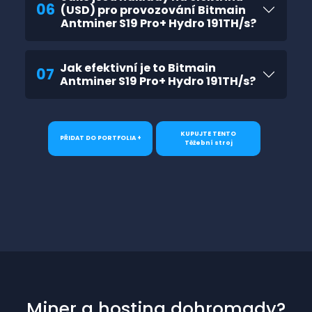
06
(USD) pro provozování Bitmain
Antminer S19 Pro+ Hydro 191TH/s?
Jak efektivní je to Bitmain
07
Antminer S19 Pro+ Hydro 191TH/s?
KUPUJTE TENTO
PŘIDAT DO PORTFOLIA +
Těžební stroj
Miner a hosting dohromady?