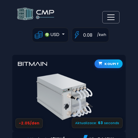
USD
/kwh
KOUPIT
62
-2.05/den
Aktualizace:
seconds