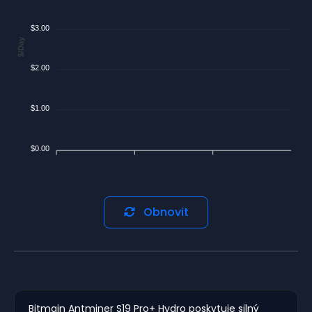
$3.00
$/Day
$2.00
$1.00
$0.00
Obnovit
Bitmain Antminer S19 Pro+ Hydro poskytuje silný