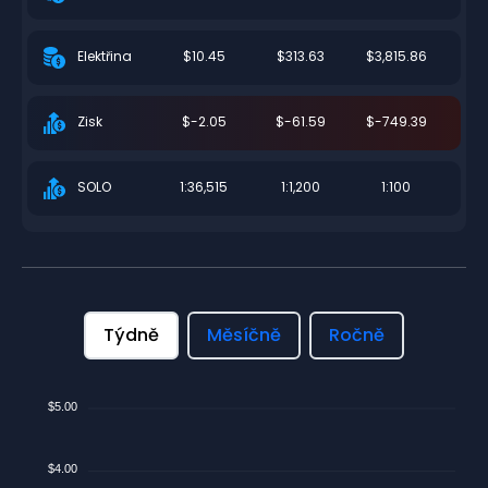
$10.45
$313.63
$3,815.86
Elektřina
$-2.05
$-61.59
$-749.39
Zisk
1:36,515
1:1,200
1:100
SOLO
Týdně
Měsíčně
Ročně
$5.00
$4.00