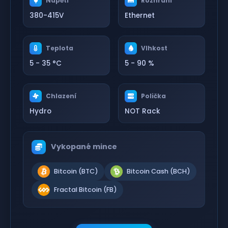
Napětí
Rozhraní
380-415V
Ethernet
Teplota
Vlhkost
5 - 35 °C
5 - 90 %
Chlazení
Polička
Hydro
NOT Rack
Vykopané mince
Bitcoin (BTC)
Bitcoin Cash (BCH)
Fractal Bitcoin (FB)