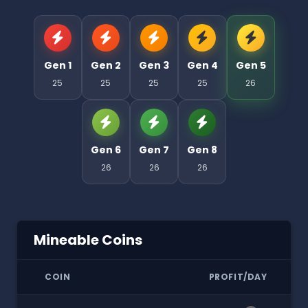
Gen 1
Gen 2
Gen 3
Gen 4
Gen 5
25
25
25
25
26
Gen 6
Gen 7
Gen 8
26
26
26
Mineable Coins
COIN
PROFIT/DAY