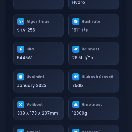
Hydro
Algoritmus
Hashrate
SHA-256
191TH/s
Síla
Účinnost
5445W
28.51 J/Th
Uvolnění
Hluková úroveň
January 2023
75db
Velikost
Hmotnost
339 X 173 X 207mm
12300g