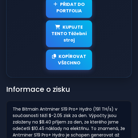
PŘIDAT DO
PORTFOLIA
KUPUJTE
TENTO Těžební
stroj
KOPÍROVAT
VŠECHNO
Informace o zisku
The Bitmain Antminer S19 Pro+ Hydro (191 TH/s) v
současnosti těží $-2.05 zisk za den. Výpočty jsou
založeny na $8.40 příjem za den, ze kterého jsme
odečetli $10.45 náklady na elektřinu. To znamená, že
Antminer S19 Pro+ Hydro je schopen generovat až