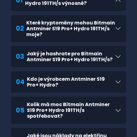
01
Hydro 191TH/s výnosné?
Které kryptoměny mohou Bitmain
02
Antminer S19 Pro+ Hydro 191TH/s
moje?
Jaký je hashrate pro Bitmain
03
Antminer S19 Pro+ Hydro 191TH/s?
Kdo je výrobcem Antminer S19
04
Pro+ Hydro?
Kolik má moc Bitmain Antminer
05
S19 Pro+ Hydro 191TH/s
spotřebovat?
Jaké jsou náklady na elektřinu