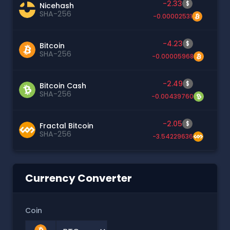
-2.33
$
Nicehash
SHA-256
-0.00002531
-4.23
$
Bitcoin
SHA-256
-0.00005968
-2.49
$
Bitcoin Cash
SHA-256
-0.00439760
-2.05
$
Fractal Bitcoin
SHA-256
-3.54229636
Currency Converter
Coin