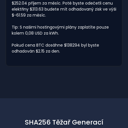
$252.04 příjem za měsíc. Poté byste odečetli cenu
elektřiny $313.63 budete mít odhadovaný zisk ve výši
$-61.59 za měsíc.
Tip: S našimi hostingovými plány zaplatíte pouze
kolem 0,08 USD za kWh.
Pokud cena BTC dosáhne $138294 byl byste
odhadován $2.15 za den.
SHA256 Těžař Generací