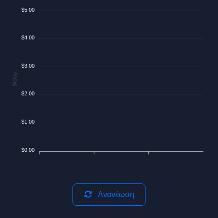
$5.00
$4.00
$3.00
$/Day
$2.00
$1.00
$0.00
Ανανέωση