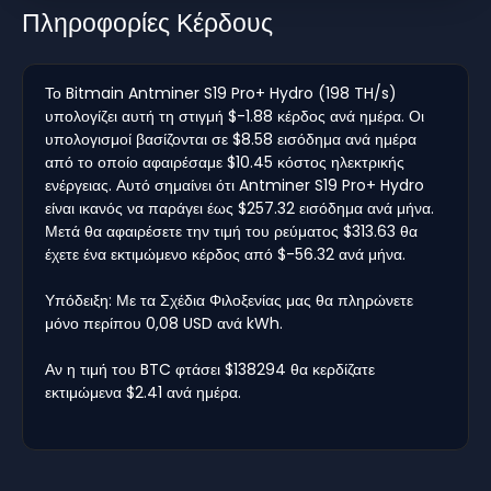
Πληροφορίες Κέρδους
Το Bitmain Antminer S19 Pro+ Hydro (198 TH/s)
υπολογίζει αυτή τη στιγμή $-1.88 κέρδος ανά ημέρα. Οι
υπολογισμοί βασίζονται σε $8.58 εισόδημα ανά ημέρα
από το οποίο αφαιρέσαμε $10.45 κόστος ηλεκτρικής
ενέργειας. Αυτό σημαίνει ότι Antminer S19 Pro+ Hydro
είναι ικανός να παράγει έως $257.32 εισόδημα ανά μήνα.
Μετά θα αφαιρέσετε την τιμή του ρεύματος $313.63 θα
έχετε ένα εκτιμώμενο κέρδος από $-56.32 ανά μήνα.
Υπόδειξη: Με τα Σχέδια Φιλοξενίας μας θα πληρώνετε
μόνο περίπου 0,08 USD ανά kWh.
Αν η τιμή του BTC φτάσει $138294 θα κερδίζατε
εκτιμώμενα $2.41 ανά ημέρα.