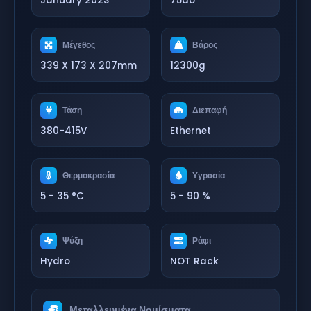
January 2023
75db
Μέγεθος
Βάρος
339 X 173 X 207mm
12300g
Τάση
Διεπαφή
380-415V
Ethernet
Θερμοκρασία
Υγρασία
5 - 35 °C
5 - 90 %
Ψύξη
Ράφι
Hydro
NOT Rack
Μεταλλευμένα Νομίσματα