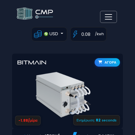
USD
/kwh
ΑΓΟΡΑ
81
-1.88/μέρα
Ενημέρωση:
seconds