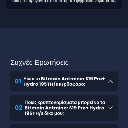
κρίσιμο παράγοντα στα συστήματα ψηφιακού νομίσματος.
Συχνές Ερωτήσεις
Είναι το Bitmain Antminer S19 Pro+
01
Hydro 195TH/s κερδοφόρο;
Ποιες κρυπτονομίσματα μπορεί να τα
02
Bitmain Antminer S19 Pro+ Hydro
195TH/s δικό μου;