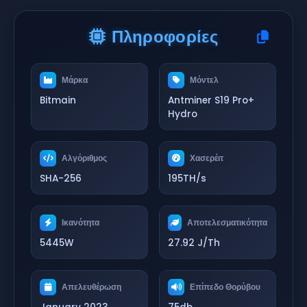
Πληροφορίες
Μάρκα
Μόντελ
Bitmain
Antminer S19 Pro+
Hydro
Αλγόριθμος
Χασερέιτ
SHA-256
195TH/s
Ικανότητα
Αποτελεσματικότητα
5445W
27.92 J/Th
Απελευθέρωση
Επίπεδο Θορύβου