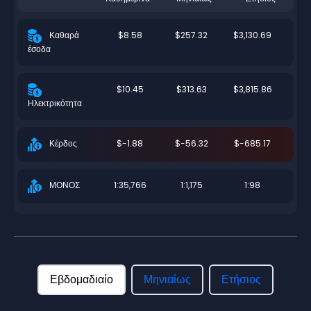
$8.58
$257.32
$3,130.69
Καθαρά
έσοδα
$10.45
$313.63
$3,815.86
Ηλεκτρικότητα
$-1.88
$-56.32
$-685.17
Κέρδος
1:35,766
1:1,175
1:98
ΜΟΝΟΣ
Εβδομαδιαίο
Μηνιαίως
Ετήσιος