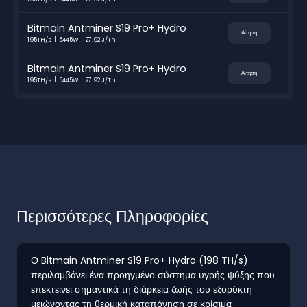
Bitmain Antminer S19 Pro+ Hydro
Αίτηση
195TH/s
5445W
27.92 J/Th
Bitmain Antminer S19 Pro+ Hydro
Αίτηση
195TH/s
5445W
27.92 J/Th
Περισσότερες Πληροφορίες
Ο Bitmain Antminer S19 Pro+ Hydro (198 TH/s)
περιλαμβάνει ένα προηγμένο σύστημα υγρής ψύξης που
επεκτείνει σημαντικά τη διάρκεια ζωής του εξορύκτη
μειώνοντας τη θερμική καταπόνηση σε κρίσιμα