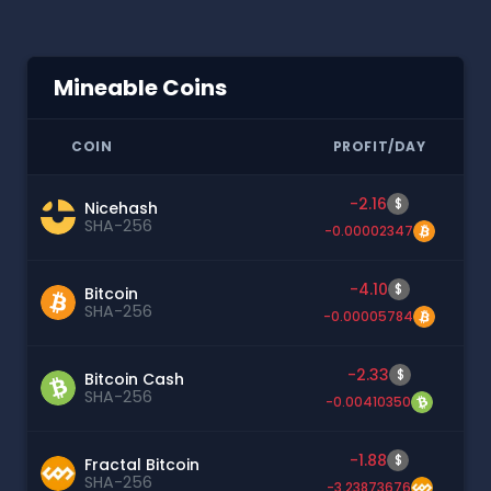
Mineable Coins
COIN
PROFIT/DAY
-2.16
$
Nicehash
SHA-256
-0.00002347
-4.10
$
Bitcoin
SHA-256
-0.00005784
-2.33
$
Bitcoin Cash
SHA-256
-0.00410350
-1.88
$
Fractal Bitcoin
SHA-256
-3.23873676