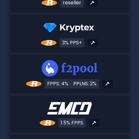
reseller
3% PPS+
FPPS: 4%
PPLNS: 2%
1.5% FPPS