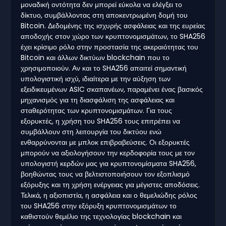
μοναδική οντότητα δεν μπορεί εύκολα να ελέγξει το
δίκτυο, συμβάλλοντας στη αποκεντρωμένη δομή του
Bitcoin. Δεδομένης της ισχυρής ασφάλειας και της ευρείας
αποδοχής στον χώρο των κρυπτονομισμάτων, το SHA256
έχει κρίσιμο ρόλο στην προστασία της ακεραιότητας του
Bitcoin και άλλων δικτύων blockchain που το
χρησιμοποιούν. Αν και το SHA256 απαιτεί σημαντική
υπολογιστική ισχύ, ιδιαίτερα με την αύξηση των
εξειδικευμένων ASIC σκαπανέων, παραμένει ένας βασικός
μηχανισμός για τη διασφάλιση της ασφάλειας και
σταθερότητας των κρυπτονομισμάτων. Για τους
εξορυκτές, η χρήση του SHA256 τους επιτρέπει να
συμβάλλουν στη λειτουργία του δικτύου ενώ
ενθαρρύνονται με μπλοκ επιβραβεύσεις. Οι εξορυκτές
μπορούν να αξιολογήσουν την κερδοφορία τους με τον
υπολογιστή κερδών μας για κρυπτονομίσματα SHA256,
βοηθώντας τους να βελτιστοποιήσουν τον εξοπλισμό
εξόρυξης και τη χρήση ενέργειας για μέγιστες αποδόσεις.
Τελικά, η αξιοπιστία, η ασφάλεια και ο θεμελιώδης ρόλος
του SHA256 στην εξόρυξη κρυπτονομισμάτων το
καθιστούν θεμέλιο της τεχνολογίας blockchain και