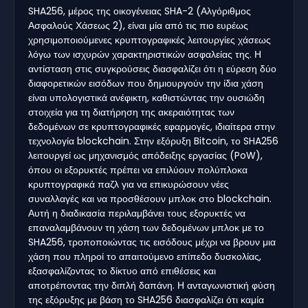
SHA256, μέρος της οικογένειας SHA-2 (Αλγόριθμος
Ασφαλούς Χάσεως 2), είναι μία από τις πιο ευρέως
χρησιμοποιούμενες κρυπτογραφικές λειτουργίες χάσεως
λόγω των ισχυρών χαρακτηριστικών ασφαλείας της. Η
αντίσταση στις συγκρούσεις διασφαλίζει ότι η εύρεση δύο
διαφορετικών εισόδων που δημιουργούν την ίδια χάση
είναι υπολογιστικά ανέφικτη, καθιστώντας την ουσιώδη
στοιχεία για τη διατήρηση της ακεραιότητας των
δεδομένων σε κρυπτογραφικές εφαρμογές, ιδιαίτερα στην
τεχνολογία blockchain. Στην εξόρυξη Bitcoin, το SHA256
λειτουργεί ως μηχανισμός απόδειξης εργασίας (PoW),
όπου οι εξορυκτές πρέπει να επιλύουν πολύπλοκα
κρυπτογραφικά παζλ για να επικυρώσουν νέες
συναλλαγές και να προσθέσουν μπλοκ στο blockchain.
Αυτή η διαδικασία περιλαμβάνει τους εξορυκτές να
επαναλαμβάνουν τη χάση των δεδομένων μπλοκ με το
SHA256, τροποποιώντας τις εισόδους μέχρι να βρουν μια
χάση που πληροί το απαιτούμενο επίπεδο δυσκολίας,
εξασφαλίζοντας το δίκτυο από επιθέσεις και
αποτρέποντας την διπλή δαπάνη. Η ανταγωνιστική φύση
της εξόρυξης με βάση το SHA256 διασφαλίζει ότι καμία