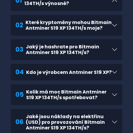
01
134TH/s výnosné?
Které kryptoměny mohou Bitmain
02
Antminer S19 XP 134TH/s moje?
Jaký je hashrate pro Bitmain
03
Antminer S19 XP 134TH/s?
04
Kdo je výrobcem Antminer S19 XP?
Kolik má moc Bitmain Antminer
05
S19 XP 134TH/s spotřebovat?
Jaké jsou náklady na elektřinu
06
(USD) pro provozování Bitmain
Antminer S19 XP 134TH/s?