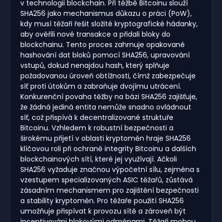
v technologii blockchain. Při těžbě Bitcoinu slouží
SHA256 jako mechanismus důkazu o práci (PoW),
kdy musí těžaři řešit složité kryptografické hádanky,
aby ověřili nové transakce a přidali bloky do
blockchainu. Tento proces zahrnuje opakované
hashování dat bloků pomocí SHA256, upravování
vstupů, dokud nenajdou hash, který splňuje
požadovanou úroveň obtížnosti, čímž zabezpečuje
síť proti útokům a zabraňuje dvojímu utrácení.
Konkurenční povaha těžby na bázi SHA256 zajišťuje,
že žádná jediná entita nemůže snadno ovládnout
síť, což přispívá k decentralizované struktuře
Bitcoinu. Vzhledem k robustní bezpečnosti a
širokému přijetí v oblasti kryptoměn hraje SHA256
klíčovou roli při ochraně integrity Bitcoinu a dalších
blockchainových sítí, které jej využívají. Ačkoli
SHA256 vyžaduje značnou výpočetní sílu, zejména s
vzestupem specializovaných ASIC těžařů, zůstává
zásadním mechanismem pro zajištění bezpečnosti
a stability kryptoměn. Pro těžaře použití SHA256
umožňuje přispívat k provozu sítě a zároveň být
incentivováni blokovými odměnami. Těžaři mohou