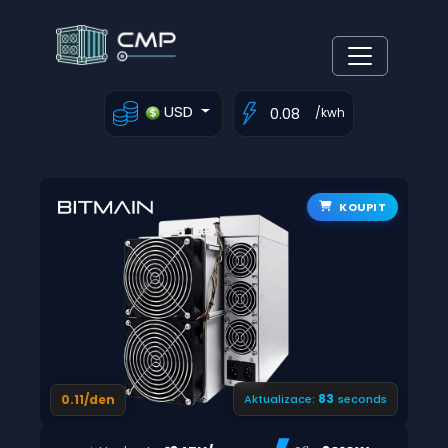
USD
/kwh
KOUPIT
82
0.11/den
Aktualizace:
seconds