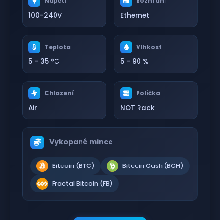
Napětí
Rozhraní
100-240V
Ethernet
Teplota
Vlhkost
5 - 35 °C
5 - 90 %
Chlazení
Polička
Air
NOT Rack
Vykopané mince
Bitcoin (BTC)
Bitcoin Cash (BCH)
Fractal Bitcoin (FB)