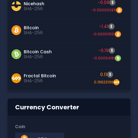
-0.08
$
Nicehash
SHA-256
-0.00000089
-1.41
$
Bitcoin
SHA-256
-0.00001991
-0.19
$
Bitcoin Cash
SHA-256
-0.00034181
0.11
$
Fractal Bitcoin
SHA-256
0.19823198
Currency Converter
Coin