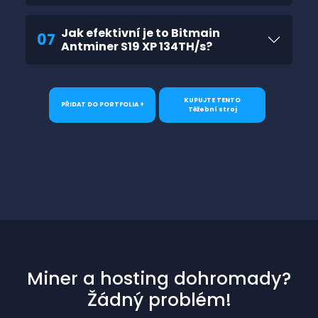
Jak efektivní je to Bitmain
07
Antminer S19 XP 134TH/s?
KUPUJTE TENTO
PŘIDAT DO PORTFOLIA +
Těžební stroj
Miner a hosting dohromady?
Žádný problém!