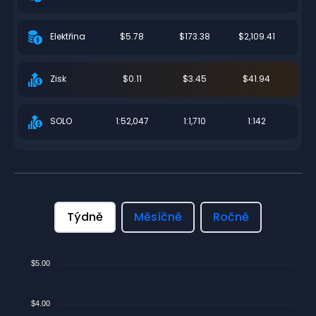
$5.78
$173.38
$2,109.41
Elektřina
$0.11
$3.45
$41.94
Zisk
1:52,047
1:1,710
1:142
SOLO
Týdně
Měsíčně
Ročně
$5.00
$4.00