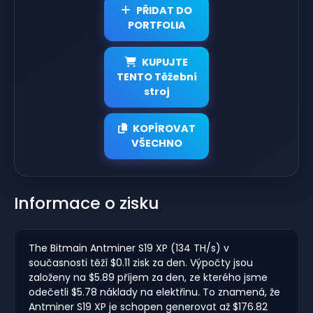
PŘIDAT DO
PORTFOLIA
KUPUJTE
TENTO Těžební
stroj
KOPÍROVAT
VŠECHNO
Informace o zisku
The Bitmain Antminer S19 XP (134 TH/s) v
současnosti těží $0.11 zisk za den. Výpočty jsou
založeny na $5.89 příjem za den, ze kterého jsme
odečetli $5.78 náklady na elektřinu. To znamená, že
Antminer S19 XP je schopen generovat až $176.82