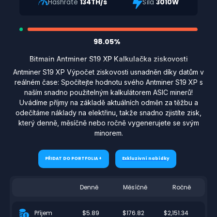
Hashrate
134TH/s
Síla
3010W
98.05%
Bitmain Antminer S19 XP Kalkulačka ziskovosti
Antminer S19 XP Výpočet ziskovosti usnadněn díky datům v
reálném čase: Spočítejte hodnotu svého Antminer S19 XP s
naším snadno použitelným kalkulátorem ASIC minerů!
Uvádíme příjmy na základě aktuálních odměn za těžbu a
odečítáme náklady na elektřinu, takže snadno zjistíte zisk,
který denně, měsíčně nebo ročně vygenerujete se svým
minorem.
PŘIDAT DO PORTFOLIA +
Exkluzivní nabídky
Denně
Měsíčně
Ročně
$5.89
$176.82
$2,151.34
Příjem