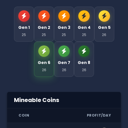
Gen 1
Gen 2
Gen 3
Gen 4
Gen 5
25
25
25
25
26
Gen 6
Gen 7
Gen 8
26
26
26
Mineable Coins
COIN
PROFIT/DAY