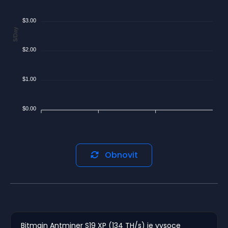
$3.00
$/Day
$2.00
$1.00
$0.00
Obnovit
Bitmain Antminer S19 XP (134 TH/s) je vysoce