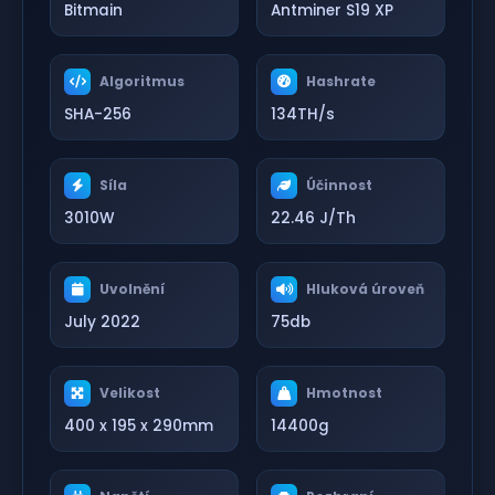
Bitmain
Antminer S19 XP
Algoritmus
Hashrate
SHA-256
134TH/s
Síla
Účinnost
3010W
22.46 J/Th
Uvolnění
Hluková úroveň
July 2022
75db
Velikost
Hmotnost
400 x 195 x 290mm
14400g